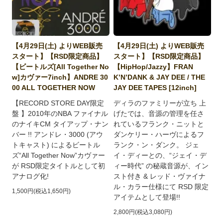
【4月29日(土) よりWEB販売
【4月29日(土) よりWEB販売
スタート】【RSD限定商品】
スタート】【RSD限定商品】
【ビートルズ[All Together No
【HipHop/Jazzy】FRAN
w]カヴァー7inch】ANDRE 30
K’N’DANK & JAY DEE / THE
00 ALL TOGETHER NOW
JAY DEE TAPES [12inch]
【RECORD STORE DAY限定
ディラのファミリーが立ち 上
盤 】2010年のNBA ファイナル
げた
では、音源の管理を任さ
のナイキCM タイアップ・ナン
れているフランク・ニットと
バー !! アンドレ・3000 (アウ
ダンケリー・ハーヴによるフ
トキャスト) によるビートル
ランク・ン・ダンク。 ジェ
ズ“All Together Now”カヴァー
イ・ディーとの、“ジェイ・デ
が RSD限定タイトルとして初
ィー時代” の秘蔵音源が、イン
アナログ化!
スト付き & レッド・ヴァイナ
ル・カラー仕様にて RSD 限定
1,500円(税込1,650円)
アイテムとして登場!!
2,800円(税込3,080円)