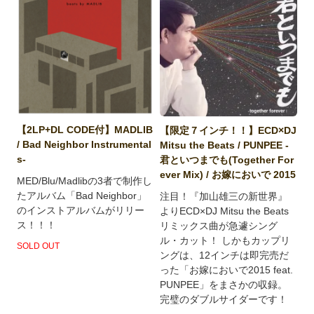
【2LP+DL CODE付】MADLIB
【限定７インチ！！】ECD×DJ
/ Bad Neighbor Instrumental
Mitsu the Beats / PUNPEE -
s-
君といつまでも(Together For
ever Mix) / お嫁においで 2015
MED/Blu/Madlibの3者で制作し
たアルバム「Bad Neighbor」
注目！『加山雄三の新世界』
のインストアルバムがリリー
よりECD×DJ Mitsu the Beats
ス！！！
リミックス曲が急遽シング
ル・カット！ しかもカップリ
SOLD OUT
ングは、12インチは即完売だ
った「お嫁においで2015 feat.
PUNPEE」をまさかの収録。
完璧のダブルサイダーです！