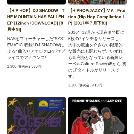
【HIP HOP】DJ SHADOW - T
【HIPHOP/JAZZY】V.A - Frui
HE MOUNTAIN HAS FALLEN
tion (Hip Hop Compilation L
EP [12inch+DOWNLOAD] [8
P) [2017年７月下旬]
月中旬]
2016年12月から現在まで既に
NASをフィーチャーした"SYST
6枚の7インチをリリースし、
EMATIC"収録! DJ SHADOWに
大手の流通を介さない限定的
よる4曲入りアナログEPがサプ
な販売にも関わらず、いずれ
ライズでアナウンス!
も即完売となっている新興レ
ーベルCulture Power45から 初
2,300円(税込2,530円)
のLPタイトルがリリースで
す。
3,100円(税込3,410円)