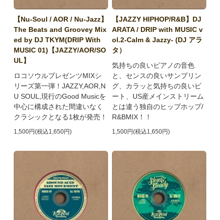
【Nu-Soul / AOR / Nu-Jazz】
【JAZZY HIPHOP/R&B】DJ
The Beats and Groovey Mix
ARATA / DRIP with MUSIC v
ed by DJ TKYM(DRIP With
ol.2-Calm & Jazzy- (DJ アラ
MUSIC 01)【JAZZY/AOR/SO
タ）
UL】
気持ちの良いピアノの音色
ロコソウルプレゼンツMIXシ
と、センスの良いサンプリン
リーズ第一弾！JAZZY,AOR,N
グ、カラッと気持ちの良いビ
U SOUL,現行のGood Musicを
ート、US産メインストリーム
中心に構成された間違いなく
とは違う独自のヒップホップ/
クラシックとなる1枚が発売！
R&BMIX！！
1,500円(税込1,650円)
1,500円(税込1,650円)