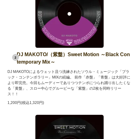
DJ MAKOTO/（紫盤）Sweet Motion ～Black Con
2
temporary Mix～
DJ MAKOTOによるウェット且つ洗練されたソウル・ミュージック「ブラ
ック・コンテンポラリー」MIXの続編。 前作「赤盤」「青盤」は大好評に
より即完売。今回もムーディーでありつつテンポにつられ踊り出したくな
る「黄盤」、スロー中心でグルービーな「紫盤」の2枚を同時リリー
ス！！
1,200円(税込1,320円)