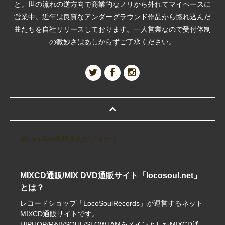
と。世の流れの逆方向で商業的なノリから外れてマイペースに
営業中。近年は良質なアンダーグラウンド作品から惚れ込んだ
曲たちを自社リリースしております。一人営業なので受付体制
の微妙さはあしからずご了承ください。
@LocoSoul045さんのツイート
MIXCD通販/MIX DVD通販サイト「locosoul.net」
とは？
レコードショップ「LocoSoulRecords」が運営するネット
MIXCD通販サイトです。
HIPHOP/R&B/SOUL/SLOWJAMをメインとしたMIXCD通