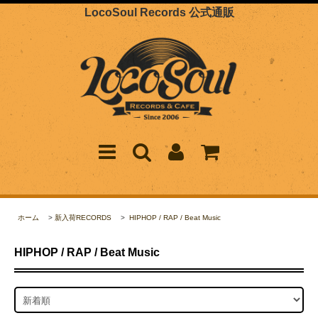
LocoSoul Records 公式通販
ホーム
>
新入荷RECORDS
>
HIPHOP / RAP / Beat Music
HIPHOP / RAP / Beat Music