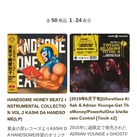
50
1
24
全
商品
-
表示
[2019年6月下旬]Ghostface Ki
HANDSOME HONEY BEATZ I
llah & Adrian Younge-Get Th
NSTRUMENTAL COLLECTIO
eMoney/PowerfulOne b/wSe
N VOL.2 KASHI DA HANDSO
rato Control [7inch x2]
ME(LP)
2015年に超限定で発売された
黄金の里レコーズよりKASHI D
ADRIAN YOUNGE x GHOSTF
A HANDSOME待望のオリジナ