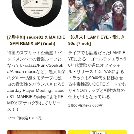
[7月中旬] sauce81 & MAHBIE
【6月末】LAMP EYE - 愛しき
- SPM REMIX EP (7inch)
90s [7inch]
待望のスプリット企画盤！バ
ライブでも話題だったLAMP E
ンドメンバーの音楽ルーツと
YEによる、ゴールデンエラ〜9
なっているJazz/Funk/Soul/Sk
0年代賛歌が遂にオフィシャ
a/African musicなど、黒人音楽
ル・リリース！DJ YASによる
のグルーヴ感をモチーフに独
トラックも90年代を彷彿させ
自の音楽性をバウンスさせるS
る中毒性高いDOPEビートであ
aturday Player Meeting。sauc
りRINOのラップと相性抜群の
e81, MAHBIEの両氏によるRE
仕上がりとなっている。
MIXがアナログ盤にてリリー
1,900円(税込2,090円)
ス！！
1,550円(税込1,705円)