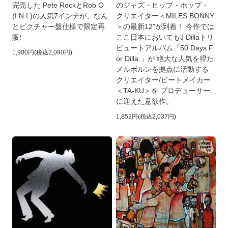
完売した Pete RockとRob O
のジャズ・ヒップ・ホップ・
(I.N.I.)の人気7インチが、なん
クリエイター＜MILES BONNY
とピクチャー盤仕様で限定再
＞の最新12"が到着！ 今作では
販!
ここ日本においてもJ Dillaトリ
ビュートアルバム「50 Days F
1,900円(税込2,090円)
or Dilla 」が 絶大な人気を得た
メルボルンを拠点に活動する
クリエイター/ビートメイカー
＜TA-KU＞を プロデューサー
に迎えた意欲作。
1,852円(税込2,037円)