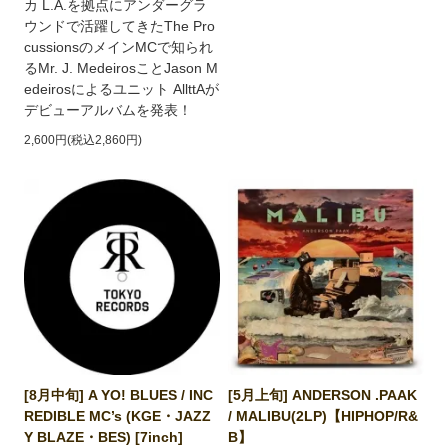
カ L.A.を拠点にアンダーグラ
ウンドで活躍してきたThe Pro
cussionsのメインMCで知られ
るMr. J. MedeirosことJason M
edeirosによるユニット AllttAが
デビューアルバムを発表！
2,600円(税込2,860円)
[8月中旬] A YO! BLUES / INC
[5月上旬] ANDERSON .PAAK
REDIBLE MC’s (KGE・JAZZ
/ MALIBU(2LP)【HIPHOP/R&
Y BLAZE・BES) [7inch]
B】