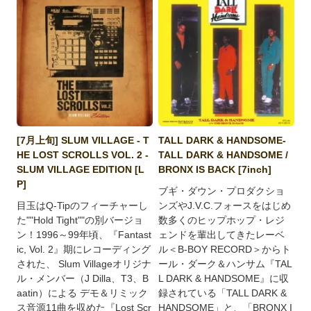
[7月上旬] SLUM VILLAGE - T
TALL DARK & HANDSOME-
HE LOST SCROLLS VOL. 2 -
TALL DARK & HANDSOME /
SLUM VILLAGE EDITION [L
BRONX IS BACK [7inch]
P]
ブギ・ダウン・プロダクショ
目玉はQ-Tipのフィーチャーし
ンズやJ.V.C.フォースをはじめ
た""Hold Tight""の別バージョ
数多くのヒップホップ・レジ
ン！1996～99年頃、『Fantast
ェンドを輩出してきたレーベ
ic, Vol. 2』期にレコーディング
ル＜B-BOY RECORD＞からト
された、 Slum Villageオリジナ
ール・ダーク＆ハンサム『TAL
ル・メンバー（J Dilla、T3、B
L DARK & HANDSOME』に収
aatin）による デモ＆リミック
録されている「TALL DARK &
ス音源11曲を収めた『Lost Scr
HANDSOME」と、「BRONX I