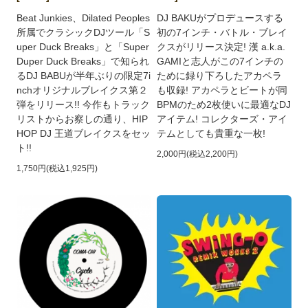
Beat Junkies、Dilated Peoples
DJ BAKUがプロデュースする
所属でクラシックDJツール「S
初の7インチ・バトル・ブレイ
uper Duck Breaks」と「Super
クスがリリース決定! 漢 a.k.a.
Duper Duck Breaks」で知られ
GAMIと志人がこの7インチの
るDJ BABUが半年ぶりの限定7i
ために録り下ろしたアカペラ
nchオリジナルブレイクス第２
も収録! アカペラとビートが同
弾をリリース!! 今作もトラック
BPMのため2枚使いに最適なDJ
リストからお察しの通り、HIP
アイテム! コレクターズ・アイ
HOP DJ 王道ブレイクスをセッ
テムとしても貴重な一枚!
ト!!
2,000円(税込2,200円)
1,750円(税込1,925円)