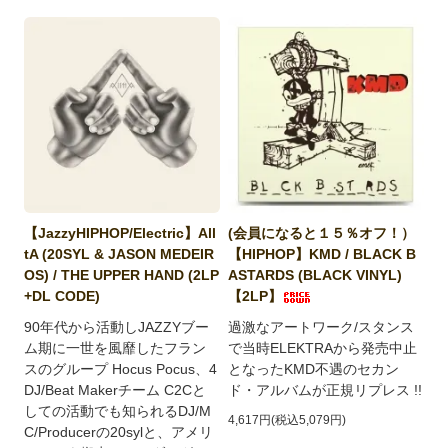
【JazzyHIPHOP/Electric】All
(会員になると１５％オフ！）
tA (20SYL & JASON MEDEIR
【HIPHOP】KMD / BLACK B
OS) / THE UPPER HAND (2LP
ASTARDS (BLACK VINYL)
+DL CODE)
【2LP】
90年代から活動しJAZZYブー
過激なアートワーク/スタンス
ム期に一世を風靡したフラン
で当時ELEKTRAから発売中止
スのグループ Hocus Pocus、4
となったKMD不遇のセカン
DJ/Beat Makerチーム C2Cと
ド・アルバムが正規リプレス !!
しての活動でも知られるDJ/M
4,617円(税込5,079円)
C/Producerの20sylと、アメリ