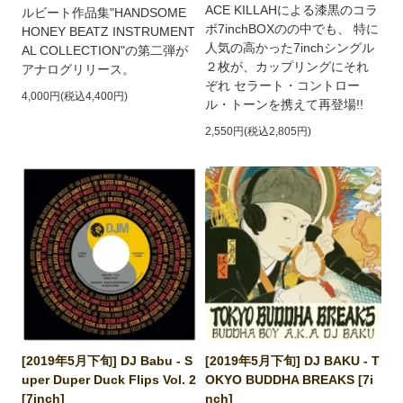
ACE KILLAHによる漆黒のコラ
ルビート作品集"HANDSOME
ボ7inchBOXのの中でも、 特に
HONEY BEATZ INSTRUMENT
人気の高かった7inchシングル
AL COLLECTION"の第二弾が
２枚が、カップリングにそれ
アナログリリース。
ぞれ セラート・コントロー
4,000円(税込4,400円)
ル・トーンを携えて再登場!!
2,550円(税込2,805円)
[2019年5月下旬] DJ Babu - S
[2019年5月下旬] DJ BAKU - T
uper Duper Duck Flips Vol. 2
OKYO BUDDHA BREAKS [7i
[7inch]
nch]