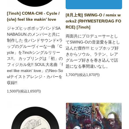
[7inch] COMA-CHI - Cycle /
[8月上旬] SWING-O / remix w
(c/w) feel like makin' love
orks2 (RHYMESTER/DAG FO
RCE) [7inch]
ジャズヒッポポップバンドSA
NABAGUN.のメンバーと共に
両面共にプロデューサーとし
制作した 生バンドサウンド×ラ
てSWING-Oの音楽愛を落とし
ップのグルーヴィーな一曲「C
込んだ傑作!!! ヒップホップ好
ycle」を7inchシングルリリー
きからソウル、ラテン、レア
ス!!。 カップリングは「初」の
グルーブ好きを巻き込んで話
フィジカル化!! SOUL大名曲「f
題になる事間違いなし。
eel like makin' love」のNeo-So
1,700円(税込1,870円)
ulテイストアレンジ・カバーを
収録!!
1,500円(税込1,650円)