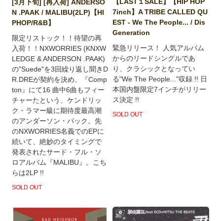
【LAST１SALE】【HIP HOP
[3月下旬] [再入荷] ANDERSO
7inch】A TRIBE CALLED QU
N .PAAK / MALIBU(2LP)【HI
EST - We The People... / Dis
PHOP/R&B】
Generation
限定リストック！！待望の再
緊急リリース！ 人気アルバム
入荷！！NXWORRIES (KNXW
からのリードシングルであ
LEDGE & ANDERSON .PAAK)
り、クラシックとなってい
の"Suede"を3回繰り返し聞きD
る"We The People..."収録 !! 日
R.DREが契約を決め、『Comp
本国内盤限定7インチがリリー
ton』にて16 曲中6曲もフィー
ス決定 !!
チャーたという、ケンドリッ
ク・ラマー級に期待度最高潮
SOLD OUT
のアンダーソン・パック。先
のNXWORRIES名義でのEPに
続いて、絶妙のタイミングで
発表されたサード・フル・ソ
ロアルバム『MALIBU』。こち
らは2LP !!
SOLD OUT