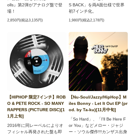
olls』第2弾がアナログ盤で登
S BACK」を両A面仕様で世界
場！
初7インチ化。
2,850円(税込3,135円)
1,980円(税込2,178円)
【HIPHOP 限定7インチ】ROB
【Nu-Soul/Jazzy/HipHop】M
O & PETE ROCK - SO MANY
iles Bonny - Let It Out EP (pr
RAPPERS (PICTURE DISC)[1
od. by Ta-ku)[11月中旬]
1月上旬]
「So Hard」、「I'll Be Here F
2016年に同レーベルによりオ
or You」などメロー・ジャジ
フィシャル再発された盤も即
ー・ソウル傑作!!!カンザス出身