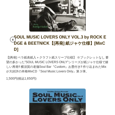
SOUL MUSIC LOVERS ONLY VOL.3 by ROCK E
4
DGE & BEETNICK【[再発] 紙ジャケ仕様】[MixC
D]
【[再発] ペラ紙表紙入＋クラフト紙スリーブ仕様】 ※ブックレットなし 要
望の多かった"SOUL MUSIC LOVERS ONLY"シリーズが紙ジャケ仕様で嬉
しい再発!! 横須賀の老舗Soul Bar『Custom』お墨付き!! 作り込まれたMix
が大好評の本格MixCD『Soul Music Lovers Only』第３弾。
1,500円(税込1,650円)