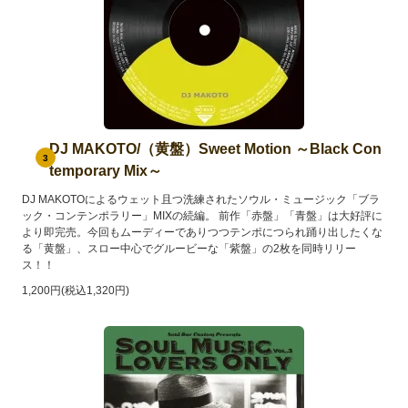
DJ MAKOTO/（黄盤）Sweet Motion ～Black Con
3
temporary Mix～
DJ MAKOTOによるウェット且つ洗練されたソウル・ミュージック「ブラ
ック・コンテンポラリー」MIXの続編。 前作「赤盤」「青盤」は大好評に
より即完売。今回もムーディーでありつつテンポにつられ踊り出したくな
る「黄盤」、スロー中心でグルービーな「紫盤」の2枚を同時リリー
ス！！
1,200円(税込1,320円)