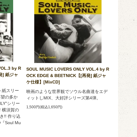
OL.3 by R
SOUL MUSIC LOVERS ONLY VOL.4 by R
再発] 紙ジャ
OCK EDGE & BEETNICK【[再発] 紙ジャ
ケ仕様】[MixCD]
ト紙スリー
映画のような世界観でソウル名曲達をエデ
要望の多か
ィットしMIX、大好評シリーズ第4弾。
ONLY"シリー
1,500円(税込1,650円)
 横須賀の
き!! 作り込
Soul Mu