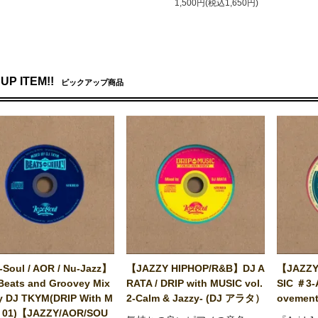
1,500円(税込1,650円)
UP ITEM!!
ピックアップ商品
Soul / AOR / Nu-Jazz】
【JAZZY HIPHOP/R&B】DJ A
【JAZZY
Beats and Groovey Mix
RATA / DRIP with MUSIC vol.
SIC ＃3-
y DJ TKYM(DRIP With M
2-Calm & Jazzy- (DJ アラタ）
ovement
 01)【JAZZY/AOR/SOU