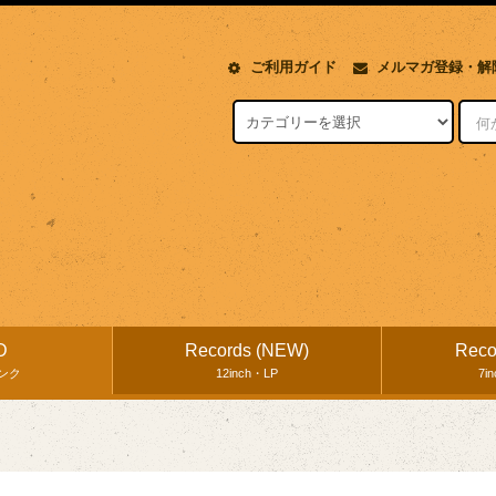
ご利用ガイド
メルマガ登録・解
D
Records (NEW)
Reco
ンク
12inch・LP
7i