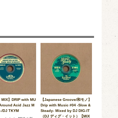
 MIX】DRIP with MU
【Japanese Groove/和モノ】
Around Acid Jazz M
Drip with Music #04 -Slow &
-/DJ TKYM
Steady- Mixed by DJ DIG-IT
（DJ ディグ・イット）【MIX