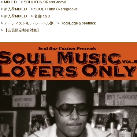
>
MIX CD
>
SOUL/FUNK/RareGroove
>
新入荷MIXCD
>
SOUL / Funk / Raregroove
>
新入荷MIXCD
>
名曲R＆B
>
アーティスト/DJ・レーベル別
>
RockEdge＆beetnick
>
【会員限定割引対象】