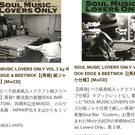
SOUL MUSIC LOVERS ONLY V
MUSIC LOVERS ONLY VOL.1 by R
OCK EDGE & BEETNICK【[
EDGE & BEETNICK【[再発] 紙ジャ
ケ仕様】[MixCD]
[MixCD]
【[再発] ペラ紙表紙入＋クラフ
発] ペラ紙表紙入＋クラフト紙スリー
ブ仕様】 ※ブックレットなし 
】再発!! 横須賀の老舗SOUL BAR
った"SOUL MUSIC LOVERS 
STOM』30周年記念MIXCD。メロウ
ズが紙ジャケ仕様で嬉しい再発!!
名曲・HIPHOP元ネタばかりをミッ
老舗Soul Bar『Custom』お墨付
まれたMixが大好評の本格MixCD『
円(税込1,100円)
sic Lovers Only』第３弾。