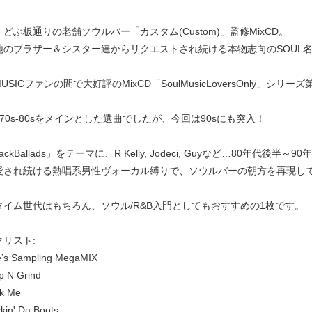
どぶ板通りの老舗ソウルバー「カスタム(Custom)」監修MixCD。
地のブラザー＆シスター達からリクエストされ続ける本物志向のSOUL
MUSICファンの間で大好評のMixCD「SoulMusicLoversOnly」シリー
70s-80sをメインとした選曲でしたが、今回は90sにも突入！
ackBallads」をテーマに、R Kelly, Jodeci, Guyなど…80年代
愛され続ける熱唱系男性ヴォーカル縛りで、ソウルバーの朝方を再現し
タイム世代はもちろん、ソウル/R&B入門としてもおすすめの1枚です。
リスト:
e’s Sampling MegaMIX
p N Grind
ak Me
kin' Da Boots