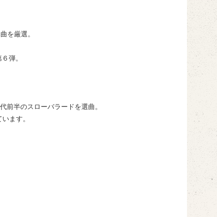
名曲を厳選。
ズ第６弾。
後半～90年代前半のスローバラードを選曲。
ています。