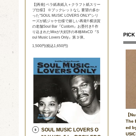
【[再発] ペラ紙表紙入＋クラフト紙スリー
ブ仕様】 ※ブックレットなし 要望の多か
った"SOUL MUSIC LOVERS ONLY"シリ
ーズが紙ジャケ仕様で嬉しい再発!! 横須賀
の老舗Soul Bar『Custom』お墨付き!! 作
り込まれたMixが大好評の本格MixCD『S
PICK 
oul Music Lovers Only』第３弾。
1,500円(税込1,650円)
【Nu-
The 
ed b
SOUL MUSIC LOVERS O
5
USIC