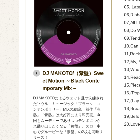
05, Late
06,Ribb
07,All I
08,Do W
09,Tend
10,Can 
11,Rock
12,My, 
13,When
DJ MAKOTO/（紫盤）Swe
2
14,Read
et Motion ～Black Conte
15,Piec
mporary Mix～
16,(Pop
DJ MAKOTOによるウェット且つ洗練され
17,(Lay
たソウル・ミュージック「ブラック・コ
18,Brea
ンテンポラリー」MIXの続編。 前作「赤
盤」「青盤」は大好評により即完売。今
19,Befo
回もムーディーでありつつテンポにつら
20,Lov
れ踊り出したくなる「黄盤」、スロー中
心でグルービーな「紫盤」の2枚を同時リ
リース！！
———