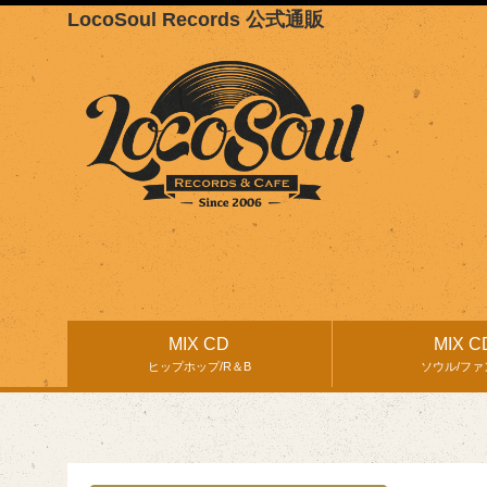
LocoSoul Records 公式通販
MIX CD
MIX C
ヒップホップ/R＆B
ソウル/ファ