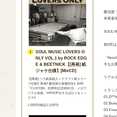
横須賀・
米軍基
SOUL 
前5作は
SOUL MUSIC LOVERS O
1
「NewJ
NLY VOL.1 by ROCK EDG
今なお
E & BEETNICK【[再発] 紙
ジャケ仕様】[MixCD]
リアル
【[再発] ペラ紙表紙入＋クラフト紙スリー
ブ仕様】再発!! 横須賀の老舗SOUL BAR
『CUSTOM』30周年記念MIXCD。メロウ
トラック
ソウル名曲・HIPHOP元ネタばかりをミッ
01,D***
クス!!
02,Bum
1,000円(税込1,100円)
03,Fre
04,Knoc