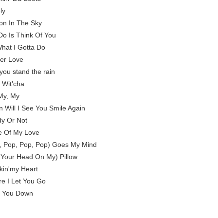
ly
on In The Sky
 Do Is Think Of You
hat I Gotta Do
er Love
you stand the rain
 Wit'cha
My, My
 Will I See You Smile Again
y Or Not
e Of My Love
, Pop, Pop, Pop) Goes My Mind
 Your Head On My) Pillow
kin'my Heart
re I Let You Go
e You Down
————————————————————————————————