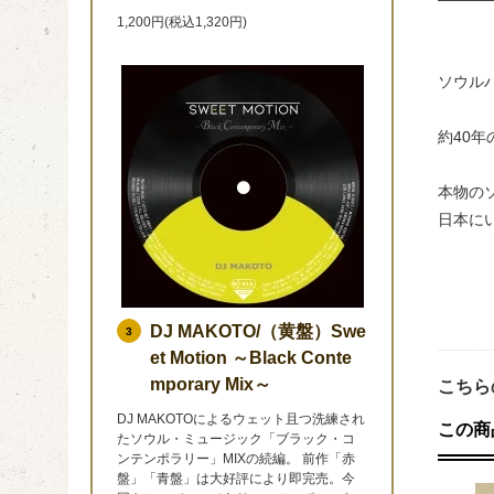
1,200円(税込1,320円)
ソウルバ
約40
本物の
日本に
DJ MAKOTO/（黄盤）Swe
3
et Motion ～Black Conte
mporary Mix～
こちら
DJ MAKOTOによるウェット且つ洗練され
この商
たソウル・ミュージック「ブラック・コ
ンテンポラリー」MIXの続編。 前作「赤
盤」「青盤」は大好評により即完売。今