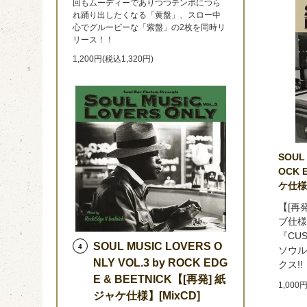
回もムーディーでありつつテンポにつら
れ踊り出したくなる「黄盤」、スロー中
心でグルービーな「紫盤」の2枚を同時リ
リース！！
1,200円(税込1,320円)
SOUL 
OCK 
ケ仕様】
【[再
ブ仕様
『CU
SOUL MUSIC LOVERS O
4
ソウル
NLY VOL.3 by ROCK EDG
クス!!
E & BEETNICK【[再発] 紙
1,000
ジャケ仕様】[MixCD]