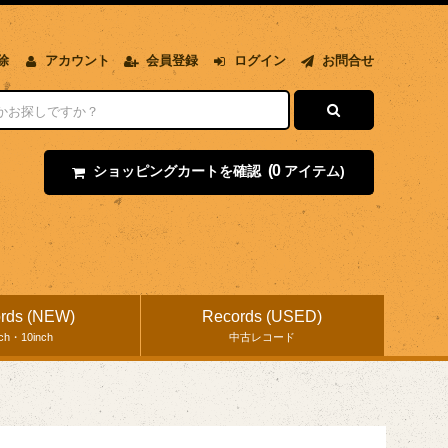
除
アカウント
会員登録
ログイン
お問合せ
(0
ショッピングカートを確認
アイテム)
rds (NEW)
Records (USED)
nch・10inch
中古レコード