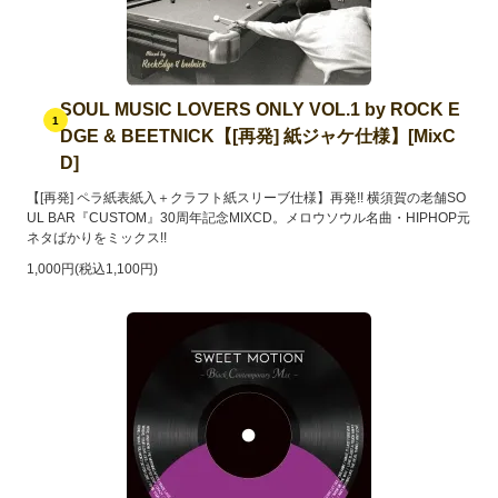
SOUL MUSIC LOVERS ONLY VOL.1 by ROCK E
1
DGE & BEETNICK【[再発] 紙ジャケ仕様】[MixC
D]
【[再発] ペラ紙表紙入＋クラフト紙スリーブ仕様】再発!! 横須賀の老舗SO
UL BAR『CUSTOM』30周年記念MIXCD。メロウソウル名曲・HIPHOP元
ネタばかりをミックス!!
1,000円(税込1,100円)