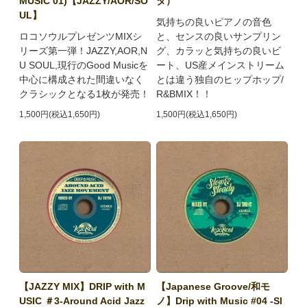
MUSIC 01)【JAZZY/AOR/SO
タ）
UL】
気持ちの良いピアノの音色
ロコソウルプレゼンツMIXシ
と、センスの良いサンプリン
リーズ第一弾！JAZZY,AOR,N
グ、カラッと気持ちの良いビ
U SOUL,現行のGood Musicを
ート、US産メインストリーム
中心に構成された間違いなく
とは違う独自のヒップホップ/
クラシックとなる1枚が発売！
R&BMIX！！
1,500円(税込1,650円)
1,500円(税込1,650円)
【JAZZY MIX】DRIP with M
【Japanese Groove/和モ
USIC ＃3-Around Acid Jazz
ノ】Drip with Music #04 -Sl