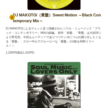
DJ MAKOTO/（黄盤）Sweet Motion ～Black Con
3
temporary Mix～
DJ MAKOTOによるウェット且つ洗練されたソウル・ミュージック「ブラ
ック・コンテンポラリー」MIXの続編。 前作「赤盤」「青盤」は大好評に
より即完売。今回もムーディーでありつつテンポにつられ踊り出したくな
る「黄盤」、スロー中心でグルービーな「紫盤」の2枚を同時リリー
ス！！
1,200円(税込1,320円)