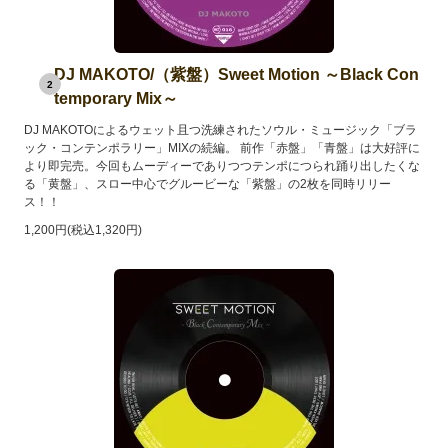
DJ MAKOTO/（紫盤）Sweet Motion ～Black Con
2
temporary Mix～
DJ MAKOTOによるウェット且つ洗練されたソウル・ミュージック「ブラ
ック・コンテンポラリー」MIXの続編。 前作「赤盤」「青盤」は大好評に
より即完売。今回もムーディーでありつつテンポにつられ踊り出したくな
る「黄盤」、スロー中心でグルービーな「紫盤」の2枚を同時リリー
ス！！
1,200円(税込1,320円)