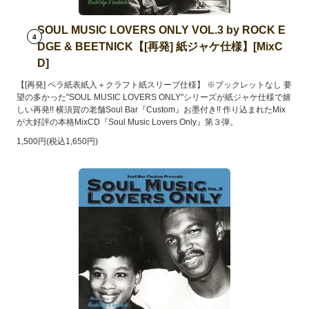
SOUL MUSIC LOVERS ONLY VOL.3 by ROCK E
4
DGE & BEETNICK【[再発] 紙ジャケ仕様】[MixC
D]
【[再発] ペラ紙表紙入＋クラフト紙スリーブ仕様】 ※ブックレットなし 要
望の多かった"SOUL MUSIC LOVERS ONLY"シリーズが紙ジャケ仕様で嬉
しい再発!! 横須賀の老舗Soul Bar『Custom』お墨付き!! 作り込まれたMix
が大好評の本格MixCD『Soul Music Lovers Only』第３弾。
1,500円(税込1,650円)