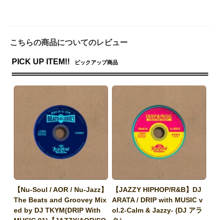
こちらの商品についてのレビュー
PICK UP ITEM!!
ピックアップ商品
【Nu-Soul / AOR / Nu-Jazz】
【JAZZY HIPHOP/R&B】DJ
The Beats and Groovey Mix
ARATA / DRIP with MUSIC v
ed by DJ TKYM(DRIP With
ol.2-Calm & Jazzy- (DJ アラ