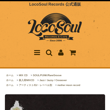
LocoSoul Records 公式通販
ホーム
>
MIX CD
>
SOUL/FUNK/RareGroove
ホーム
>
新入荷MIXCD
>
Jazz / Jazzy / Crossover
ホーム
>
アーティスト/DJ・レーベル別
>
mother moon record