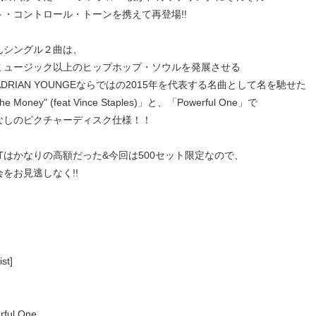
ト・コントロール・トーンを携えて再登場!!
んシングル２曲は、
ミュージック以上のヒップホップ・ソウルを発展させる
ADRIAN YOUNGEならではの2015年を代表する名曲として名を馳せた
he Money" (feat Vince Staples)」と、「Powerful One」で
なしのピクチャーディスク仕様！！
ETはかなりの高額だった&今回は500セット限定なので、
をお見逃しなく!!
ist]
rful One