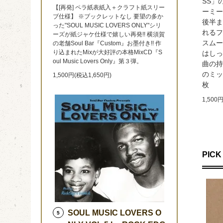
SS」
【[再発] ペラ紙表紙入＋クラフト紙スリー
ーミー
ブ仕様】 ※ブックレットなし 要望の多か
後半ま
った"SOUL MUSIC LOVERS ONLY"シリ
れるフ
ーズが紙ジャケ仕様で嬉しい再発!! 横須賀
スムー
の老舗Soul Bar『Custom』お墨付き!! 作
り込まれたMixが大好評の本格MixCD『S
はしっ
oul Music Lovers Only』第３弾。
曲の持
のミッ
1,500円(税込1,650円)
枚
1,500
PICK 
SOUL MUSIC LOVERS O
5