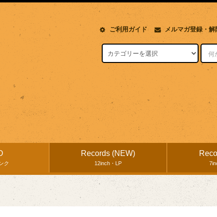
ご利用ガイド
メルマガ登録・解
D
Records (NEW)
Reco
ンク
12inch・LP
7i