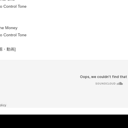
to Control Tone
The Money
to Control Tone
源・動画]