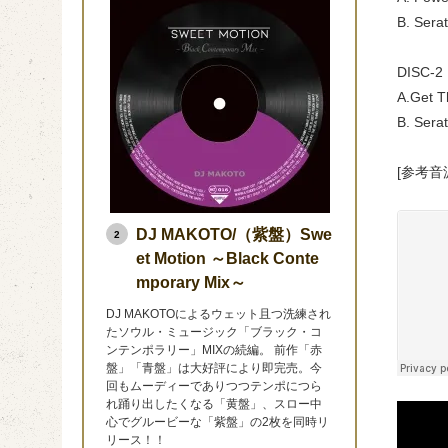
B. Sera
DISC-2
A.Get 
B. Sera
[参考音
DJ MAKOTO/（紫盤）Swe
2
et Motion ～Black Conte
mporary Mix～
DJ MAKOTOによるウェット且つ洗練され
たソウル・ミュージック「ブラック・コ
ンテンポラリー」MIXの続編。 前作「赤
盤」「青盤」は大好評により即完売。今
回もムーディーでありつつテンポにつら
れ踊り出したくなる「黄盤」、スロー中
心でグルービーな「紫盤」の2枚を同時リ
リース！！