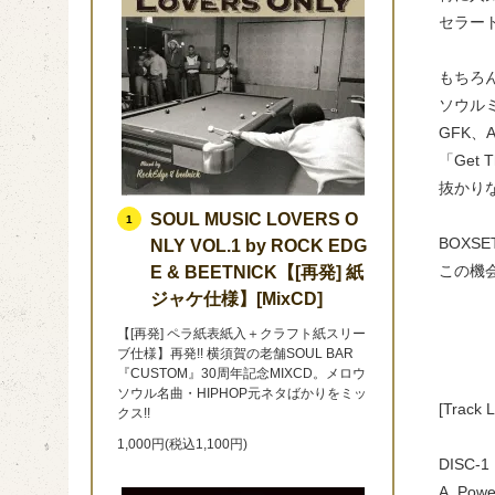
セラー
もちろ
ソウル
GFK、
「Get T
抜かり
SOUL MUSIC LOVERS O
1
BOXS
NLY VOL.1 by ROCK EDG
この機会
E & BEETNICK【[再発] 紙
ジャケ仕様】[MixCD]
【[再発] ペラ紙表紙入＋クラフト紙スリー
ブ仕様】再発!! 横須賀の老舗SOUL BAR
『CUSTOM』30周年記念MIXCD。メロウ
ソウル名曲・HIPHOP元ネタばかりをミッ
[Track L
クス!!
1,000円(税込1,100円)
DISC-1
A. Powe