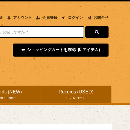
除
アカウント
会員登録
ログイン
お問合せ
(0
ショッピングカートを確認
アイテム)
rds (NEW)
Records (USED)
nch・10inch
中古レコード