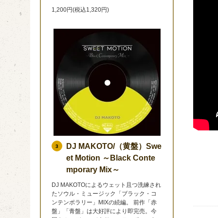
1,200円(税込1,320円)
DJ MAKOTO/（黄盤）Swe
3
et Motion ～Black Conte
mporary Mix～
DJ MAKOTOによるウェット且つ洗練され
たソウル・ミュージック「ブラック・コ
ンテンポラリー」MIXの続編。 前作「赤
盤」「青盤」は大好評により即完売。今