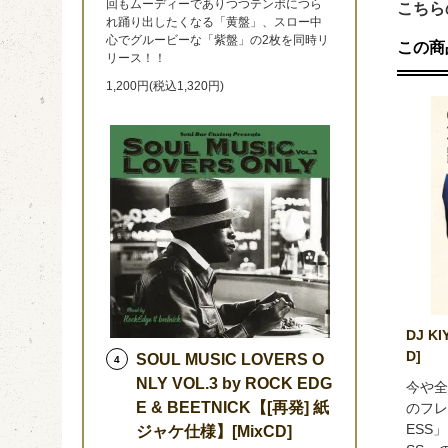
回もムーディーでありつつテンポにつら
こちら
れ踊り出したくなる「黄盤」、スロー中
心でグルービーな「紫盤」の2枚を同時リ
この商
リース！！
1,200円(税込1,320円)
DJ KI
D]
SOUL MUSIC LOVERS O
4
NLY VOL.3 by ROCK EDG
今や全
E & BEETNICK【[再発] 紙
のフレ
ESS
ジャケ仕様】[MixCD]