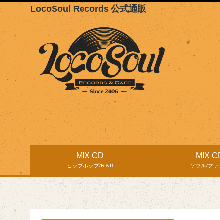
LocoSoul Records 公式通販
MIX CD
MIX C
ヒップホップ/R＆B
ソウル/ファ