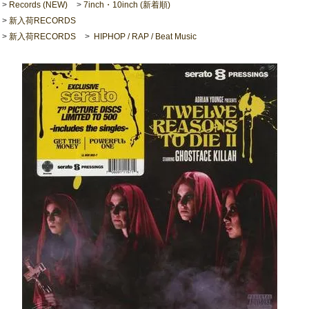
>
Records (NEW)
>
7inch・10inch (新着順)
>
新入荷RECORDS
>
新入荷RECORDS
>
HIPHOP / RAP / Beat Music