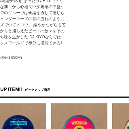
の続編が登場!!まったりCHILLでドリ
な前半から心地良い疾走感の中盤~
でのグルーヴは全編を通して感じら
ェンダーローズの音の流れのように
ズでいてメロウ。 緩やかながらも芯
かりと捕らえたビートの数々をその
ち味を生かした DJ KIYOならでは
クスワールドで存分に堪能できる1
円(税込1,650円)
UP ITEM!!
ピックアップ商品