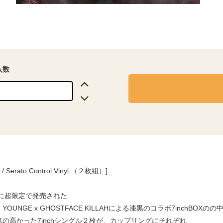
入数
 / Serato Control Vinyl （２枚組）]
年に超限定で発売された
N YOUNGE x GHOSTFACE KILLAHによる漆黒のコラボ7inchBOXの
気の高かった7inchシングル２枚が、カップリングにそれぞれ