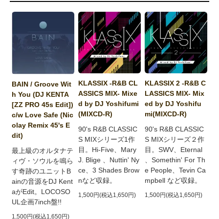
KLASSIX 2 -R&B C
KLASSIX -R&B CL
BAIN / Groove Wit
LASSICS MIX- Mix
ASSICS MIX- Mixe
h You (DJ KENTA
ed by DJ Yoshifu
d by DJ Yoshifumi
[ZZ PRO 45s Edit])
mi(MIXCD-R)
(MIXCD-R)
c/w Love Safe (Nic
olay Remix 45's E
90's R&B CLASSIC
90's R&B CLASSIC
dit)
S MIXシリーズ２作
S MIXシリーズ1作
目。SWV、Eternal
目。Hi-Five、Mary
最上級のオルタナテ
、Somethin' For Th
J. Blige 、Nuttin' Ny
ィヴ・ソウルを鳴ら
e People、Tevin Ca
ce、3 Shades Brow
す奇跡のユニットB
mpbell など収録。
nなど収録。
ainの音源をDJ Kent
aがEdit。LOCOSO
1,500円(税込1,650円)
1,500円(税込1,650円)
UL企画7inch盤!!
1,500円(税込1,650円)