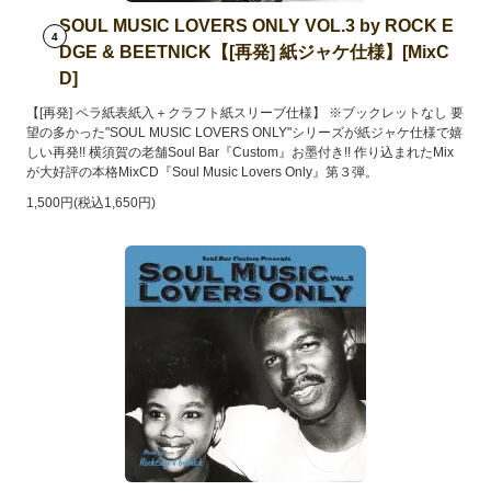
SOUL MUSIC LOVERS ONLY VOL.3 by ROCK E
4
DGE & BEETNICK【[再発] 紙ジャケ仕様】[MixC
D]
【[再発] ペラ紙表紙入＋クラフト紙スリーブ仕様】 ※ブックレットなし 要
望の多かった"SOUL MUSIC LOVERS ONLY"シリーズが紙ジャケ仕様で嬉
しい再発!! 横須賀の老舗Soul Bar『Custom』お墨付き!! 作り込まれたMix
が大好評の本格MixCD『Soul Music Lovers Only』第３弾。
1,500円(税込1,650円)