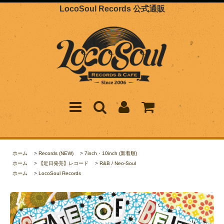
LocoSoul Records 公式通販
ホーム
>
Records (NEW)
>
7inch・10inch (新着順)
ホーム
>
【近日発売】レコード
>
R&B / Neo-Soul
ホーム
>
LocoSoul Records