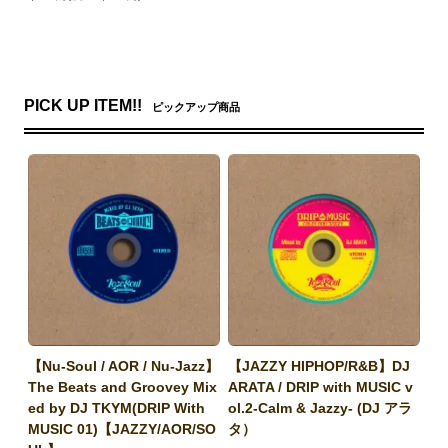
PICK UP ITEM!!
ピックアップ商品
【Nu-Soul / AOR / Nu-Jazz】
【JAZZY HIPHOP/R&B】DJ
The Beats and Groovey Mix
ARATA / DRIP with MUSIC v
ed by DJ TKYM(DRIP With
ol.2-Calm & Jazzy- (DJ アラ
MUSIC 01)【JAZZY/AOR/SO
タ）