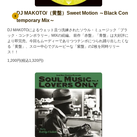
DJ MAKOTO/（黄盤）Sweet Motion ～Black Con
3
temporary Mix～
DJ MAKOTOによるウェット且つ洗練されたソウル・ミュージック「ブラ
ック・コンテンポラリー」MIXの続編。 前作「赤盤」「青盤」は大好評に
より即完売。今回もムーディーでありつつテンポにつられ踊り出したくな
る「黄盤」、スロー中心でグルービーな「紫盤」の2枚を同時リリー
ス！！
1,200円(税込1,320円)