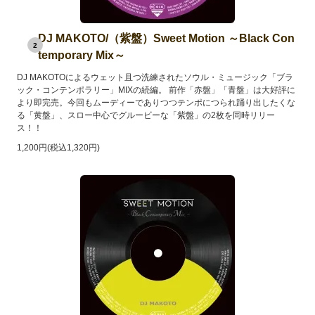
DJ MAKOTO/（紫盤）Sweet Motion ～Black Con
2
temporary Mix～
DJ MAKOTOによるウェット且つ洗練されたソウル・ミュージック「ブラ
ック・コンテンポラリー」MIXの続編。 前作「赤盤」「青盤」は大好評に
より即完売。今回もムーディーでありつつテンポにつられ踊り出したくな
る「黄盤」、スロー中心でグルービーな「紫盤」の2枚を同時リリー
ス！！
1,200円(税込1,320円)