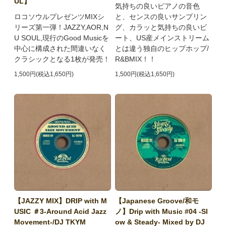
UL】
気持ちの良いピアノの音色
ロコソウルプレゼンツMIXシ
と、センスの良いサンプリン
リーズ第一弾！JAZZY,AOR,N
グ、カラッと気持ちの良いビ
U SOUL,現行のGood Musicを
ート、US産メインストリーム
中心に構成された間違いなく
とは違う独自のヒップホップ/
クラシックとなる1枚が発売！
R&BMIX！！
1,500円(税込1,650円)
1,500円(税込1,650円)
【JAZZY MIX】DRIP with M
【Japanese Groove/和モ
USIC ＃3-Around Acid Jazz
ノ】Drip with Music #04 -Sl
Movement-/DJ TKYM
ow & Steady- Mixed by DJ