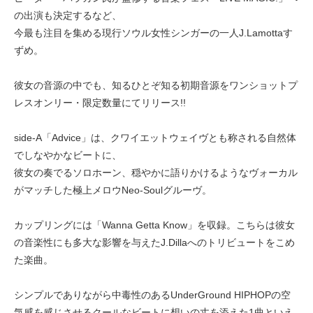
の出演も決定するなど、
今最も注目を集める現行ソウル女性シンガーの一人J.Lamottaす
ずめ。
彼女の音源の中でも、知るひとぞ知る初期音源をワンショットプ
レスオンリー・限定数量にてリリース!!
side-A「Advice」は、クワイエットウェイヴとも称される自然体
でしなやかなビートに、
彼女の奏でるソロホーン、穏やかに語りかけるようなヴォーカル
がマッチした極上メロウNeo-Soulグルーヴ。
カップリングには「Wanna Getta Know」を収録。こちらは彼女
の音楽性にも多大な影響を与えたJ.Dillaへのトリビュートをこめ
た楽曲。
シンプルでありながら中毒性のあるUnderGround HIPHOPの空
気感を感じさせるクールなビートに想いの丈を添えた1曲といえ