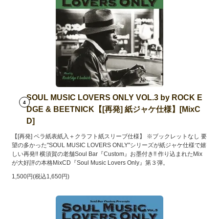
SOUL MUSIC LOVERS ONLY VOL.3 by ROCK E
4
DGE & BEETNICK【[再発] 紙ジャケ仕様】[MixC
D]
【[再発] ペラ紙表紙入＋クラフト紙スリーブ仕様】 ※ブックレットなし 要
望の多かった"SOUL MUSIC LOVERS ONLY"シリーズが紙ジャケ仕様で嬉
しい再発!! 横須賀の老舗Soul Bar『Custom』お墨付き!! 作り込まれたMix
が大好評の本格MixCD『Soul Music Lovers Only』第３弾。
1,500円(税込1,650円)