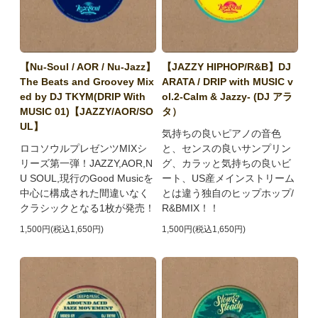
【Nu-Soul / AOR / Nu-Jazz】
【JAZZY HIPHOP/R&B】DJ
The Beats and Groovey Mix
ARATA / DRIP with MUSIC v
ed by DJ TKYM(DRIP With
ol.2-Calm & Jazzy- (DJ アラ
MUSIC 01)【JAZZY/AOR/SO
タ）
UL】
気持ちの良いピアノの音色
ロコソウルプレゼンツMIXシ
と、センスの良いサンプリン
リーズ第一弾！JAZZY,AOR,N
グ、カラッと気持ちの良いビ
U SOUL,現行のGood Musicを
ート、US産メインストリーム
中心に構成された間違いなく
とは違う独自のヒップホップ/
クラシックとなる1枚が発売！
R&BMIX！！
1,500円(税込1,650円)
1,500円(税込1,650円)