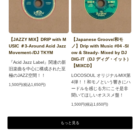
【JAZZY MIX】DRIP with M
【Japanese Groove/和モ
USIC ＃3-Around Acid Jazz
ノ】Drip with Music #04 -Sl
Movement-/DJ TKYM
ow & Steady- Mixed by DJ
DIG-IT（DJ ディグ・イット）
『Acid Jazz Label』関連の新
【MIXCD】
旧楽曲を中心に構成された至
極のJAZZ空間！！
LOCOSOUL オリジナルMIX第
4弾！！和モノという響きにハ
1,500円(税込1,650円)
ードルを感じる方にこそ是非
聞いてほしいオススメ盤！
1,500円(税込1,650円)
もっと見る