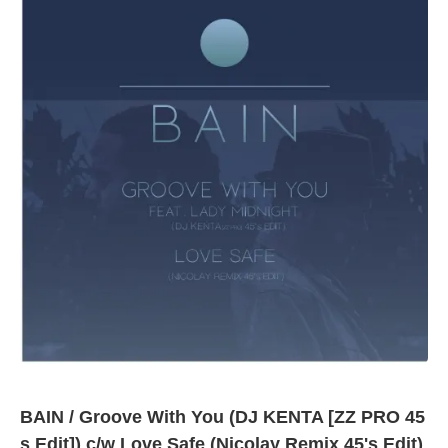
BAIN / Groove With You (DJ KENTA [ZZ PRO 45
s Edit]) c/w Love Safe (Nicolay Remix 45's Edit)