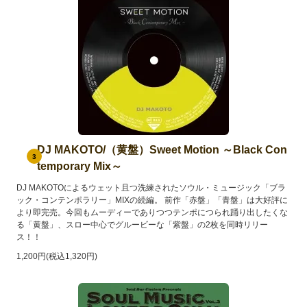
DJ MAKOTO/（黄盤）Sweet Motion ～Black Con
3
temporary Mix～
DJ MAKOTOによるウェット且つ洗練されたソウル・ミュージック「ブラ
ック・コンテンポラリー」MIXの続編。 前作「赤盤」「青盤」は大好評に
より即完売。今回もムーディーでありつつテンポにつられ踊り出したくな
る「黄盤」、スロー中心でグルービーな「紫盤」の2枚を同時リリー
ス！！
1,200円(税込1,320円)