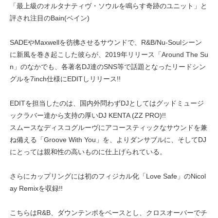
「最上級のオルタナティヴ・ソウルを鳴らす奇跡のユニット」と
評され注目のBain(ベイン)
SADEやMaxwellを彷彿させるサウンドで、R&B/Nu-Soulシーン
に新風を巻き起こした彼らが、2019年リリース「Around The Su
n」のなかでも、各著名DJ達のSNS等で話題となったリードシン
グルを7inch仕様にEDITしリリース!!
EDITを担当したのは、国内外問わずDJとしてはグッドミュージ
ックラバー達から支持の厚いDJ KENTA (ZZ PRO)!!
スムースなディスコグルーヴにアコースティックなサウンドを兼
ね備える「Groove With You」を、よりダンサブルに、そしてDJ
にとっては親和性の高いものに仕上げられている。
さらにカップリングには初のフィジカル化「Love Safe」のNicol
ay Remixを収録!!
こちらはR&B、ダウンテンポをベースとし、クロスオーバーでチ