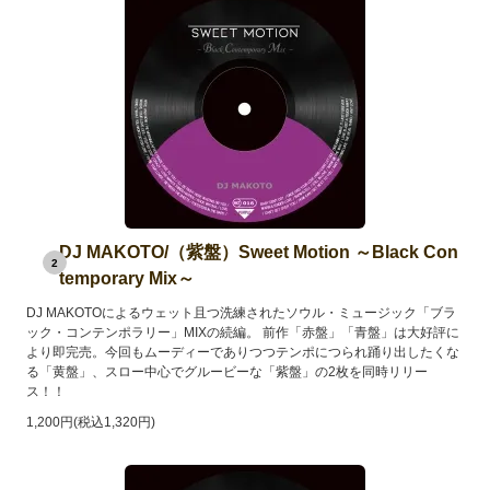
DJ MAKOTO/（紫盤）Sweet Motion ～Black Con
2
temporary Mix～
DJ MAKOTOによるウェット且つ洗練されたソウル・ミュージック「ブラ
ック・コンテンポラリー」MIXの続編。 前作「赤盤」「青盤」は大好評に
より即完売。今回もムーディーでありつつテンポにつられ踊り出したくな
る「黄盤」、スロー中心でグルービーな「紫盤」の2枚を同時リリー
ス！！
1,200円(税込1,320円)