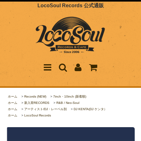
LocoSoul Records 公式通販
ホーム
>
Records (NEW)
>
7inch・10inch (新着順)
ホーム
>
新入荷RECORDS
>
R&B / Neo-Soul
ホーム
>
アーティスト/DJ・レーベル別
>
DJ KENTA(DJ ケンタ）
ホーム
>
LocoSoul Records