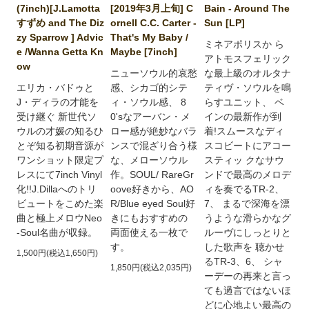
(7inch)[J.Lamotta
[2019年3月上旬] C
Bain - Around The
すずめ and The Diz
ornell C.C. Carter -
Sun [LP]
zy Sparrow ] Advic
That's My Baby /
ミネアポリスか ら
e /Wanna Getta Kn
Maybe [7inch]
アトモスフェリック
ow
ニューソウル的哀愁
な最上級のオルタナ
エリカ・バドゥと
感、シカゴ的シテ
ティヴ・ソウルを鳴
J・ディラの才能を
ィ・ソウル感、 8
らすユニット、 ベ
受け継ぐ 新世代ソ
0'sなアーバン・メ
インの最新作が到
ウルの才媛の知るひ
ロー感が絶妙なバラ
着!スムースなディ
とぞ知る初期音源が
ンスで混ざり合う様
スコビートにアコー
ワンショット限定プ
な、メローソウル
スティッ クなサウ
レスにて7inch Vinyl
作。SOUL/ RareGr
ンドで最高のメロデ
化!!J.Dillaへのトリ
oove好きから、AO
ィを奏でるTR-2、
ビュートをこめた楽
R/Blue eyed Soul好
7、 まるで深海を漂
曲と極上メロウNeo
きにもおすすめの
うような滑らかなグ
-Soul名曲が収録。
両面使える一枚で
ルーヴにしっとりと
す。
した歌声を 聴かせ
1,500円(税込1,650円)
るTR-3、6、 シャ
1,850円(税込2,035円)
ーデーの再来と言っ
ても過言ではないほ
どに心地よい最高の