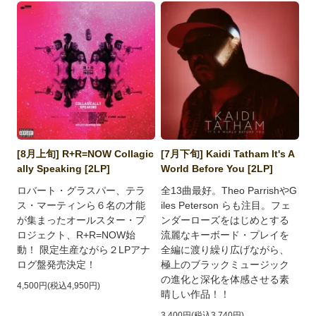
[8月上旬] R+R=NOW Collagic
[7月下旬] Kaidi Tatham It's A
ally Speaking [2LP]
World Before You [2LP]
ロバート・グラスパー、テラ
全13曲最好。Theo ParrishやG
ス・マーティンら６名の才能
iles Peterson らも注目。フェ
が集まったオールスター・プ
ンダーローズをはじめとする
ロジェクト、R+R=NOW始
流麗なキーボード・プレイを
動！ 限定生産ながら２LPアナ
全編に渡り繰り広げながら、
ログ盤発売決定！
極上のブラックミュージック
の進化と深化を体感させる素
4,500円(税込4,950円)
晴しい作品！！
3,400円(税込3,740円)