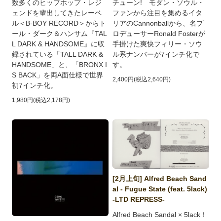
数多くのヒップホップ・レジ
チューン! モダン・ソウル・
ェンドを輩出してきたレーベ
ファンから注目を集めるイタ
ル＜B-BOY RECORD＞からト
リアのCannonballから、名プ
ール・ダーク＆ハンサム『TAL
ロデューサーRonald Fosterが
L DARK & HANDSOME』に収
手掛けた爽快フィリー・ソウ
録されている「TALL DARK &
ル系ナンバーが7インチ化で
HANDSOME」と、「BRONX I
す。
S BACK」を両A面仕様で世界
2,400円(税込2,640円)
初7インチ化。
1,980円(税込2,178円)
[2月上旬] Alfred Beach Sand
al - Fugue State (feat. 5lack)
-LTD REPRESS-
Alfred Beach Sandal × 5lack！