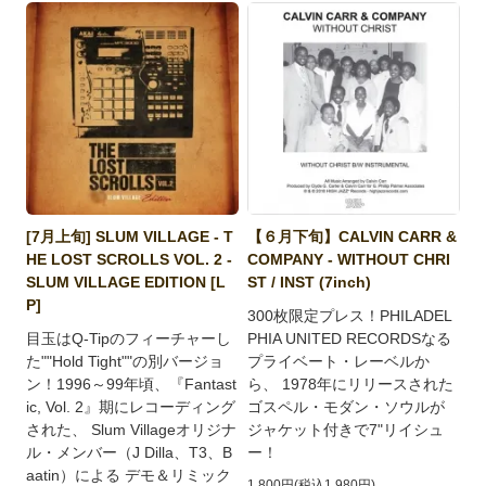
[7月上旬] SLUM VILLAGE - T
【６月下旬】CALVIN CARR &
HE LOST SCROLLS VOL. 2 -
COMPANY - WITHOUT CHRI
SLUM VILLAGE EDITION [L
ST / INST (7inch)
P]
300枚限定プレス！PHILADEL
目玉はQ-Tipのフィーチャーし
PHIA UNITED RECORDSなる
た""Hold Tight""の別バージョ
プライベート・レーベルか
ン！1996～99年頃、『Fantast
ら、 1978年にリリースされた
ic, Vol. 2』期にレコーディング
ゴスペル・モダン・ソウルが
された、 Slum Villageオリジナ
ジャケット付きで7"リイシュ
ル・メンバー（J Dilla、T3、B
ー！
aatin）による デモ＆リミック
1,800円(税込1,980円)