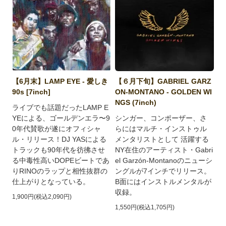
【6月末】LAMP EYE - 愛しき
【６月下旬】GABRIEL GARZ
90s [7inch]
ON-MONTANO - GOLDEN WI
NGS (7inch)
ライブでも話題だったLAMP E
YEによる、ゴールデンエラ〜9
シンガー、コンポーザー、さ
0年代賛歌が遂にオフィシャ
らにはマルチ・インストゥル
ル・リリース！DJ YASによる
メンタリストとして 活躍する
トラックも90年代を彷彿させ
NY在住のアーティスト・Gabri
る中毒性高いDOPEビートであ
el Garzón-Montanoのニューシ
りRINOのラップと相性抜群の
ングルが7インチでリリース。
仕上がりとなっている。
B面にはインストルメンタルが
収録。
1,900円(税込2,090円)
1,550円(税込1,705円)