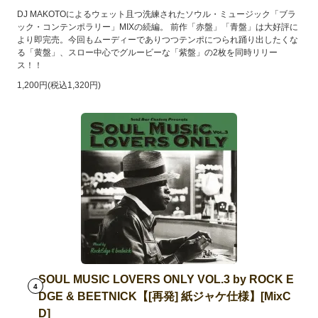
DJ MAKOTOによるウェット且つ洗練されたソウル・ミュージック「ブラ
ック・コンテンポラリー」MIXの続編。 前作「赤盤」「青盤」は大好評に
より即完売。今回もムーディーでありつつテンポにつられ踊り出したくな
る「黄盤」、スロー中心でグルービーな「紫盤」の2枚を同時リリー
ス！！
1,200円(税込1,320円)
SOUL MUSIC LOVERS ONLY VOL.3 by ROCK E
4
DGE & BEETNICK【[再発] 紙ジャケ仕様】[MixC
D]