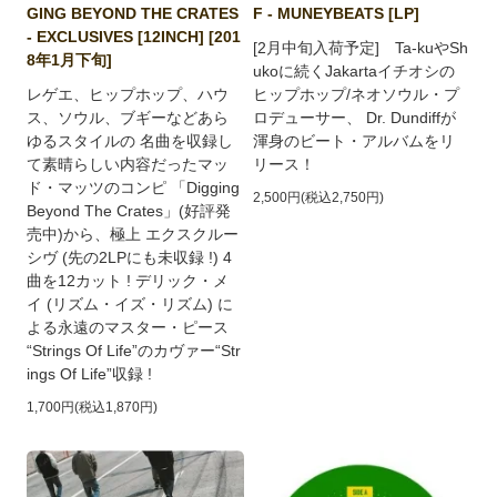
GING BEYOND THE CRATES
F - MUNEYBEATS [LP]
- EXCLUSIVES [12INCH] [201
[2月中旬入荷予定] Ta-kuやSh
8年1月下旬]
ukoに続くJakartaイチオシの
レゲエ、ヒップホップ、ハウ
ヒップホップ/ネオソウル・プ
ス、ソウル、ブギーなどあら
ロデューサー、 Dr. Dundiffが
ゆるスタイルの 名曲を収録し
渾身のビート・アルバムをリ
て素晴らしい内容だったマッ
リース！
ド・マッツのコンピ 「Digging
2,500円(税込2,750円)
Beyond The Crates」(好評発
売中)から、極上 エクスクルー
シヴ (先の2LPにも未収録 !) 4
曲を12カット ! デリック・メ
イ (リズム・イズ・リズム) に
よる永遠のマスター・ピース
“Strings Of Life”のカヴァー“Str
ings Of Life”収録 !
1,700円(税込1,870円)