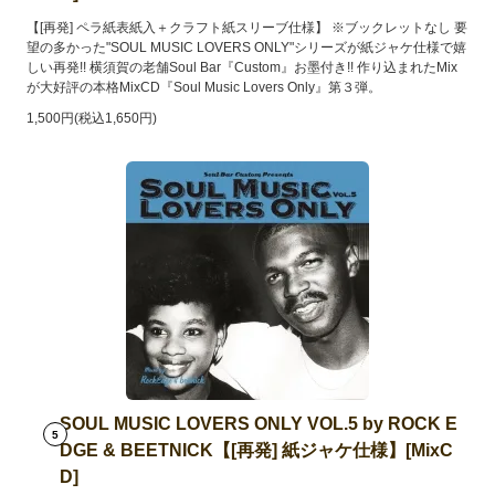
【[再発] ペラ紙表紙入＋クラフト紙スリーブ仕様】 ※ブックレットなし 要
望の多かった"SOUL MUSIC LOVERS ONLY"シリーズが紙ジャケ仕様で嬉
しい再発!! 横須賀の老舗Soul Bar『Custom』お墨付き!! 作り込まれたMix
が大好評の本格MixCD『Soul Music Lovers Only』第３弾。
1,500円(税込1,650円)
SOUL MUSIC LOVERS ONLY VOL.5 by ROCK E
5
DGE & BEETNICK【[再発] 紙ジャケ仕様】[MixC
D]