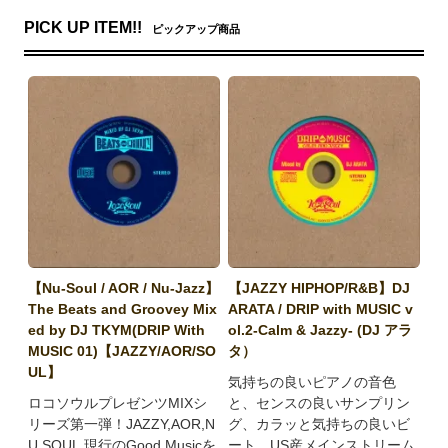
PICK UP ITEM!!
ピックアップ商品
【Nu-Soul / AOR / Nu-Jazz】
【JAZZY HIPHOP/R&B】DJ
The Beats and Groovey Mix
ARATA / DRIP with MUSIC v
ed by DJ TKYM(DRIP With
ol.2-Calm & Jazzy- (DJ アラ
MUSIC 01)【JAZZY/AOR/SO
タ）
UL】
気持ちの良いピアノの音色
ロコソウルプレゼンツMIXシ
と、センスの良いサンプリン
リーズ第一弾！JAZZY,AOR,N
グ、カラッと気持ちの良いビ
U SOUL,現行のGood Musicを
ート、US産メインストリーム