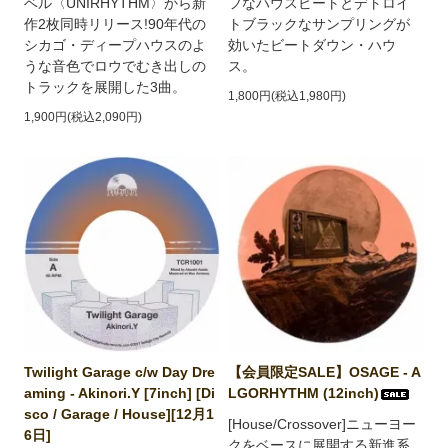
ベル〈UNIRHYTHM〉から新
フなハウスビートとデトロイ
作2枚同時リリース!90年代の
トブラックなサンプリングが
シカゴ・ディープハウスのよ
効いたビートダウン・ハウ
うな音色でロウでむき出しの
ス。
トラックを展開した3曲。
1,800円(税込1,980円)
1,900円(税込2,090円)
Twilight Garage c/w Day Dre
【会員限定SALE】OSAGE - A
aming - Akinori.Y [7inch] [Di
LGORHYTHM (12inch)
sco / Garage / House][12月1
[House/Crossover]ニューヨー
6日]
クをベースに展開する新進系