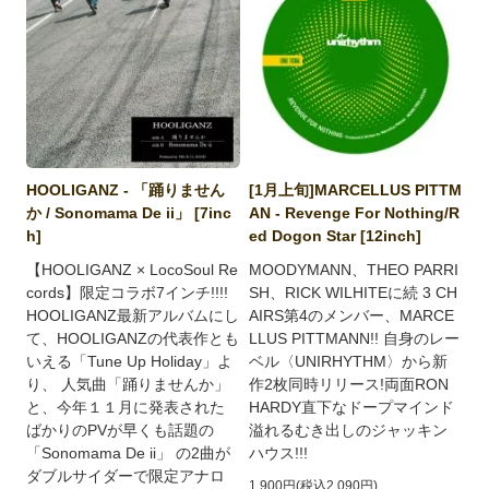
HOOLIGANZ - 「踊りません
[1月上旬]MARCELLUS PITTM
か / Sonomama De ii」 [7inc
AN - Revenge For Nothing/R
h]
ed Dogon Star [12inch]
【HOOLIGANZ × LocoSoul Re
MOODYMANN、THEO PARRI
cords】限定コラボ7インチ!!!!
SH、RICK WILHITEに続 3 CH
HOOLIGANZ最新アルバムにし
AIRS第4のメンバー、MARCE
て、HOOLIGANZの代表作とも
LLUS PITTMANN!! 自身のレー
いえる「Tune Up Holiday」よ
ベル〈UNIRHYTHM〉から新
り、 人気曲「踊りませんか」
作2枚同時リリース!両面RON
と、今年１１月に発表された
HARDY直下なドープマインド
ばかりのPVが早くも話題の
溢れるむき出しのジャッキン
「Sonomama De ii」 の2曲が
ハウス!!!
ダブルサイダーで限定アナロ
1,900円(税込2,090円)