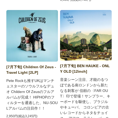
[7月下旬] BEN HAUKE - ONL
[7月下旬] Children Of Zeus -
Y OLD [12inch]
Travel Light [2LP]
音楽シーン注目、才能のるつ
Pete Rockも推すUKはマンチ
ぼである南ロンドンから新た
ェスターのソウルフルなデュ
なる刺客が 信頼の〈FAR OU
オ Childern Of Zeusのフルア
T〉印で登場！サンプラー、キ
ルバムが完成！ HIPHOPのフ
ーボードを駆使し、ブラジル
ィルターを通過した、NU-SOU
やキューバ、 コロンビアの古
Lアルバムの注目作！！
いレコードからネタをチョイ
2,950円(税込3,245円)