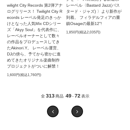
wilight City Records 第2弾アナ
レーベル〈Bastard Jazz(バス
ログリリース！ Twilight City R
タード・ジャズ) 〉より新作が
ecords レーベル発足のきっか
到着。 フィラデルフィアの重
けとなった人気Mix CDシリー
鎮Osageの最新12"!
ズ「Akyy Soul」を代表作に、
1,850円(税込2,035円)
レーベルオーナーとして数々
の作品をプロデュースしてき
たAkinori.Y。 レーベル運営、
DJの傍ら、予てから密かに進
めてきたオリジナル楽曲制作
プロジェクトがついに解禁！
1,600円(税込1,760円)
313
49
72
全
商品
-
表示