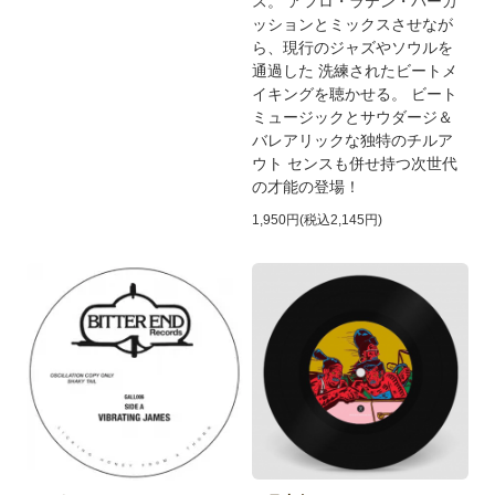
ス。 アフロ・ラテン・パーカ
ッションとミックスさせなが
ら、現行のジャズやソウルを
通過した 洗練されたビートメ
イキングを聴かせる。 ビート
ミュージックとサウダージ＆
バレアリックな独特のチルア
ウト センスも併せ持つ次世代
の才能の登場！
1,950円(税込2,145円)