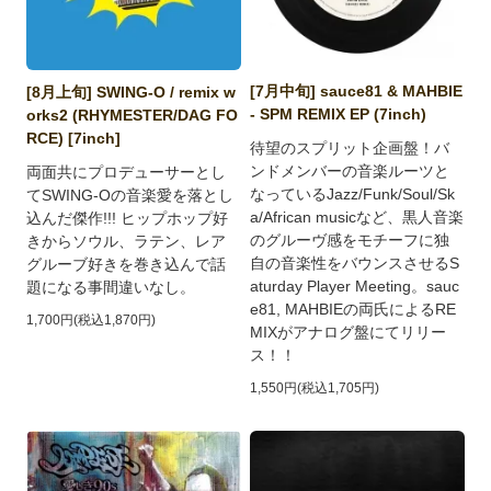
[7月中旬] sauce81 & MAHBIE
[8月上旬] SWING-O / remix w
- SPM REMIX EP (7inch)
orks2 (RHYMESTER/DAG FO
RCE) [7inch]
待望のスプリット企画盤！バ
ンドメンバーの音楽ルーツと
両面共にプロデューサーとし
なっているJazz/Funk/Soul/Sk
てSWING-Oの音楽愛を落とし
a/African musicなど、黒人音楽
込んだ傑作!!! ヒップホップ好
のグルーヴ感をモチーフに独
きからソウル、ラテン、レア
自の音楽性をバウンスさせるS
グルーブ好きを巻き込んで話
aturday Player Meeting。sauc
題になる事間違いなし。
e81, MAHBIEの両氏によるRE
1,700円(税込1,870円)
MIXがアナログ盤にてリリー
ス！！
1,550円(税込1,705円)