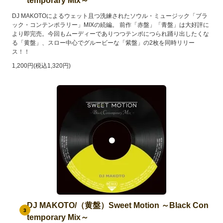
temporary Mix～
DJ MAKOTOによるウェット且つ洗練されたソウル・ミュージック「ブラ
ック・コンテンポラリー」MIXの続編。 前作「赤盤」「青盤」は大好評に
より即完売。今回もムーディーでありつつテンポにつられ踊り出したくな
る「黄盤」、スロー中心でグルービーな「紫盤」の2枚を同時リリー
ス！！
1,200円(税込1,320円)
DJ MAKOTO/（黄盤）Sweet Motion ～Black Con
3
temporary Mix～