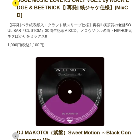
SOUL MUSIC LOVERS ONLY VOL.1 by ROCK E
1
DGE & BEETNICK【[再発] 紙ジャケ仕様】[MixC
D]
【[再発] ペラ紙表紙入＋クラフト紙スリーブ仕様】再発!! 横須賀の老舗SO
UL BAR『CUSTOM』30周年記念MIXCD。メロウソウル名曲・HIPHOP元
ネタばかりをミックス!!
1,000円(税込1,100円)
DJ MAKOTO/（紫盤）Sweet Motion ～Black Con
2