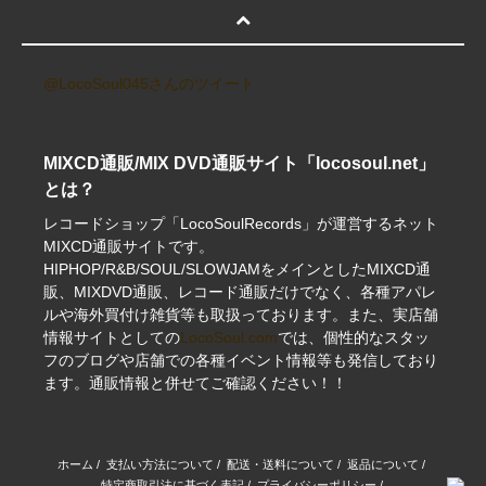
@LocoSoul045さんのツイート
MIXCD通販/MIX DVD通販サイト「locosoul.net」
とは？
レコードショップ「LocoSoulRecords」が運営するネット
MIXCD通販サイトです。
HIPHOP/R&B/SOUL/SLOWJAMをメインとしたMIXCD通
販、MIXDVD通販、レコード通販だけでなく、各種アパレ
ルや海外買付け雑貨等も取扱っております。また、実店舗
情報サイトとしての
LocoSoul.com
では、個性的なスタッ
フのブログや店舗での各種イベント情報等も発信しており
ます。通販情報と併せてご確認ください！！
ホーム
/
支払い方法について
/
配送・送料について
/
返品について
/
特定商取引法に基づく表記
/
プライバシーポリシー
/