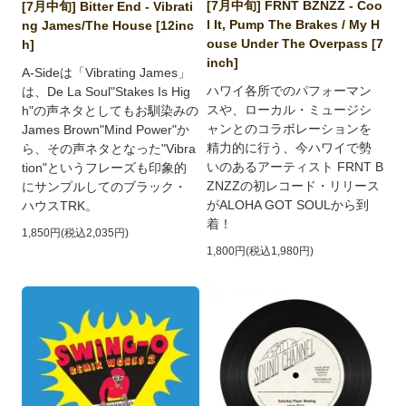
[7月中旬] FRNT BZNZZ - Coo
[7月中旬] Bitter End - Vibrati
l It, Pump The Brakes / My H
ng James/The House [12inc
ouse Under The Overpass [7
h]
inch]
A-Sideは「Vibrating James」
ハワイ各所でのパフォーマン
は、De La Soul"Stakes Is Hig
スや、ローカル・ミュージシ
h"の声ネタとしてもお馴染みの
ャンとのコラボレーションを
James Brown"Mind Power"か
精力的に行う、今ハワイで勢
ら、その声ネタとなった"Vibra
いのあるアーティスト FRNT B
tion"というフレーズも印象的
ZNZZの初レコード・リリース
にサンプルしてのブラック・
がALOHA GOT SOULから到
ハウスTRK。
着！
1,850円(税込2,035円)
1,800円(税込1,980円)