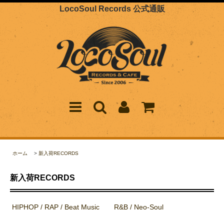
LocoSoul Records 公式通販
ホーム
>
新入荷RECORDS
新入荷RECORDS
HIPHOP / RAP / Beat Music
R&B / Neo-Soul