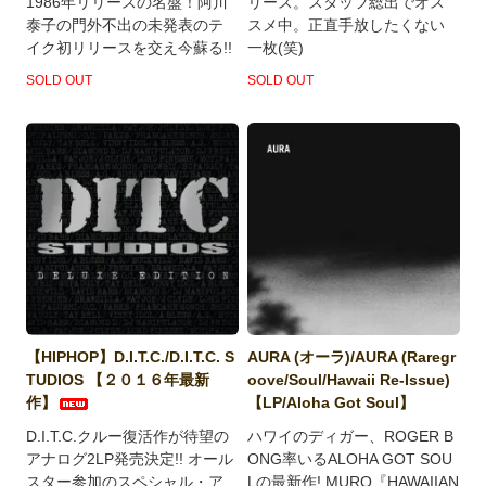
1986年リリースの名盤！阿川
リース。スタッフ総出でオス
泰子の門外不出の未発表のテ
スメ中。正直手放したくない
イク初リリースを交え今蘇る!!
一枚(笑)
SOLD OUT
SOLD OUT
【HIPHOP】D.I.T.C./D.I.T.C. S
AURA (オーラ)/AURA (Raregr
TUDIOS 【２０１６年最新
oove/Soul/Hawaii Re-Issue)
作】
【LP/Aloha Got Soul】
D.I.T.C.クルー復活作が待望の
ハワイのディガー、ROGER B
アナログ2LP発売決定!! オール
ONG率いるALOHA GOT SOU
スター参加のスペシャル・ア
Lの最新作! MURO『HAWAIIAN