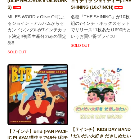
(DLIP RECORDS x OILWORK
ェイディラ ジェイディー)/THE
S)
SHINING (10x7INCH)
MILES WORD x Olive Oilによ
名盤『THE SHINING』が10枚
るジョイントアルバムからセ
組の7インチ・ボックスセット
カンドシングルが7インチカッ
でリリース! 1枚あたり690円と
ト決定!!初回生産分のみの限定
いうお買い得プライス!!
盤!!
SOLD OUT
SOLD OUT
【７インチ】KIDS DAY BAND
【７インチ】BTB (PAN PACIF
/ だいだい大好き だきしめたい
IC PLAYA)/背中まで45分 (和モ