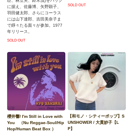
臣、林立夫、鈴木茂)をバック
SOLD OUT
に据え、佐藤博、矢野顕子、
羽田健太郎、さらにコーラス
には山下達郎、吉田美奈子ま
で錚々たる面々が参加。1977
年リリース。
SOLD OUT
【和モノ・シティーポップ】S
櫻井響/ I'm Still in Love with
UNSHOWER / 大貫妙子【L
You （Nu Reggae-Soul/Hip
P】
Hop/Human Beat Box ）