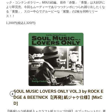
ック・コンテンポラリー」MIXの続編。 前作「赤盤」「青盤」は大好評に
より即完売。今回もムーディーでありつつテンポにつられ踊り出したくな
る「黄盤」、スロー中心でグルービーな「紫盤」の2枚を同時リリー
ス！！
1,200円(税込1,320円)
SOUL MUSIC LOVERS ONLY VOL.3 by ROCK E
4
DGE & BEETNICK【[再発] 紙ジャケ仕様】[MixC
D]
【[再発] ペラ紙表紙入＋クラフト紙スリーブ仕様】 ※ブックレットなし 要