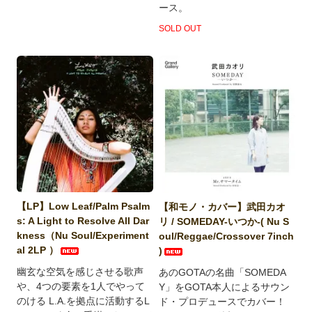
ース。
SOLD OUT
【LP】Low Leaf/Palm Psalm
【和モノ・カバー】武田カオ
s: A Light to Resolve All Dar
リ / SOMEDAY-いつか-( Nu S
kness（Nu Soul/Experiment
oul/Reggae/Crossover 7inch
al 2LP ）
)
幽玄な空気を感じさせる歌声
あのGOTAの名曲「SOMEDA
や、4つの要素を1人でやって
Y」をGOTA本人によるサウン
のける L.A.を拠点に活動するL
ド・プロデュースでカバー！