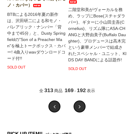
ノ・カバー）
二階堂和美がヴォーカルを務
BTBによる2016年夏の新作
め、ラップにBose(スチャダラ
は、沢田研二による和モノ・
パー)、ギターに小山田圭吾(C
バレアリック・ナンバー「背
ornelius)、リズム隊にASA-CH
中まで45分」と、Dusty Spring
ANGと大野由美子(Buffalo Dau
fieldの"Son of a Preacher Ma
ghter)、プロデュースは高木完
n"を極上トークボックス・カバ
という豪華メンバーで結成さ
ー! 4曲入りwavダウンロードコ
れたスペシャル・ユニット、KI
ード付!!
DS DAY BANDによる話題作!
SOLD OUT
SOLD OUT
313
169
192
全
商品
-
表示
PICK UP ITEM!!