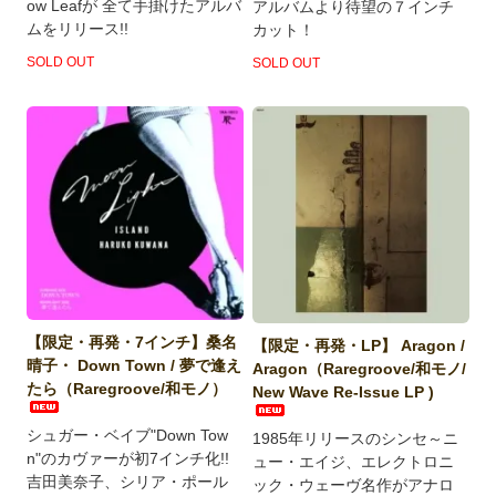
ow Leafが 全て手掛けたアルバ
アルバムより待望の７インチ
ムをリリース!!
カット！
SOLD OUT
SOLD OUT
【限定・再発・7インチ】桑名
【限定・再発・LP】 Aragon /
晴子・ Down Town / 夢で逢え
Aragon（Raregroove/和モノ/
たら（Raregroove/和モノ）
New Wave Re-Issue LP )
シュガー・ベイブ"Down Tow
1985年リリースのシンセ～ニ
n"のカヴァーが初7インチ化!!
ュー・エイジ、エレクトロニ
吉田美奈子、シリア・ポール
ック・ウェーヴ名作がアナロ