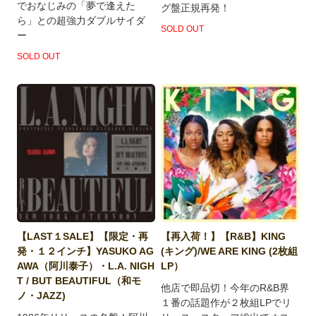
でおなじみの「夢で逢えた
グ盤正規再発！
ら」との超強力ダブルサイダ
SOLD OUT
ー
SOLD OUT
【LAST１SALE】【限定・再
【再入荷！】【R&B】KING
発・１２インチ】YASUKO AG
(キング)/WE ARE KING (2枚組
AWA（阿川泰子）・L.A. NIGH
LP）
T / BUT BEAUTIFUL（和モ
他店で即品切！今年のR&B界
ノ・JAZZ)
１番の話題作が２枚組LPでリ