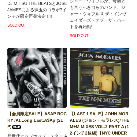
ジャー・ウォブルが、母港と
DJ MITSU THE BEATSとJOSE
も言うべき自らのバンド、ジ
JAMESによる珠玉のコラボ7イ
ャー・ウォブル & ザ・インヴ
ンチが限定再発決定 !!!!
ェイダーズ・オブ・ザ・ハー
SOLD OUT
トを再始動!
SOLD OUT
【会員限定SALE】ASAP ROC
【LAST１SALE】JOHN MOR
KY /At.Long.Last.A$Ap (2L
ALES (ジョン・モラレス)/THE
P)
M+M MIXES VOL.2 PART A (1
2インチ2枚組)【NYC UNDER
新世代ヒップホップ・スター A