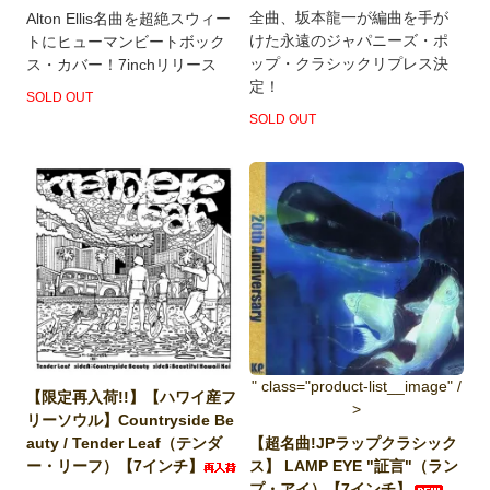
全曲、坂本龍一が編曲を手が
Alton Ellis名曲を超絶スウィー
けた永遠のジャパニーズ・ポ
トにヒューマンビートボック
ップ・クラシックリプレス決
ス・カバー！7inchリリース
定！
SOLD OUT
SOLD OUT
" class="product-list__image" /
【限定再入荷!!】【ハワイ産フ
>
リーソウル】Countryside Be
auty / Tender Leaf（テンダ
【超名曲!JPラップクラシック
ー・リーフ）【7インチ】
ス】 LAMP EYE "証言"（ラン
プ・アイ）【7インチ】