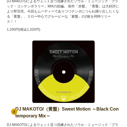
DJ MAKOTOによるウェット且つ洗練されたソウル・ミュージック「ブラ
ック・コンテンポラリー」MIXの続編。 前作「赤盤」「青盤」は大好評に
より即完売。今回もムーディーでありつつテンポにつられ踊り出したくな
る「黄盤」、スロー中心でグルービーな「紫盤」の2枚を同時リリー
ス！！
1,200円(税込1,320円)
DJ MAKOTO/（黄盤）Sweet Motion ～Black Con
3
temporary Mix～
DJ MAKOTOによるウェット且つ洗練されたソウル・ミュージック「ブラ