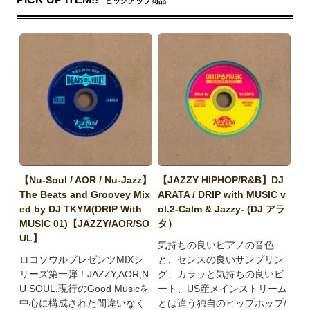
ピックアップ商品
【Nu-Soul / AOR / Nu-Jazz】
【JAZZY HIPHOP/R&B】DJ
The Beats and Groovey Mix
ARATA / DRIP with MUSIC v
ed by DJ TKYM(DRIP With
ol.2-Calm & Jazzy- (DJ アラ
MUSIC 01)【JAZZY/AOR/SO
タ）
UL】
気持ちの良いピアノの音色
ロコソウルプレゼンツMIXシ
と、センスの良いサンプリン
リーズ第一弾！JAZZY,AOR,N
グ、カラッと気持ちの良いビ
U SOUL,現行のGood Musicを
ート、US産メインストリーム
中心に構成された間違いなく
とは違う独自のヒップホップ/