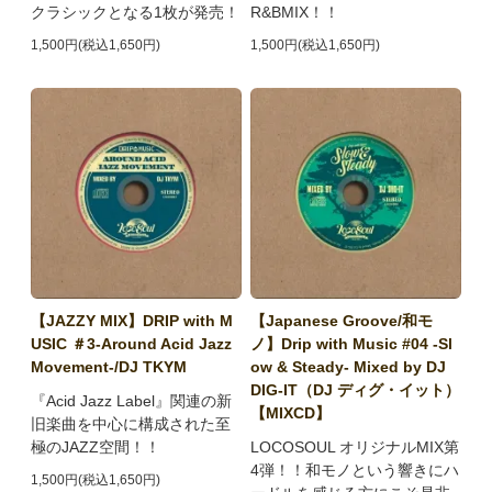
クラシックとなる1枚が発売！
R&BMIX！！
1,500円(税込1,650円)
1,500円(税込1,650円)
【JAZZY MIX】DRIP with M
【Japanese Groove/和モ
USIC ＃3-Around Acid Jazz
ノ】Drip with Music #04 -Sl
Movement-/DJ TKYM
ow & Steady- Mixed by DJ
DIG-IT（DJ ディグ・イット）
『Acid Jazz Label』関連の新
【MIXCD】
旧楽曲を中心に構成された至
極のJAZZ空間！！
LOCOSOUL オリジナルMIX第
4弾！！和モノという響きにハ
1,500円(税込1,650円)