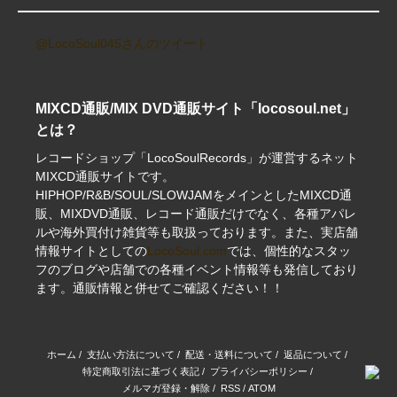
@LocoSoul045さんのツイート
MIXCD通販/MIX DVD通販サイト「locosoul.net」
とは？
レコードショップ「LocoSoulRecords」が運営するネット
MIXCD通販サイトです。
HIPHOP/R&B/SOUL/SLOWJAMをメインとしたMIXCD通
販、MIXDVD通販、レコード通販だけでなく、各種アパレ
ルや海外買付け雑貨等も取扱っております。また、実店舗
情報サイトとしての
LocoSoul.com
では、個性的なスタッ
フのブログや店舗での各種イベント情報等も発信しており
ます。通販情報と併せてご確認ください！！
ホーム
/
支払い方法について
/
配送・送料について
/
返品について
/
特定商取引法に基づく表記
/
プライバシーポリシー
/
メルマガ登録・解除
/
RSS
/
ATOM