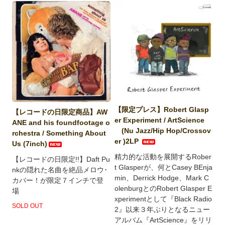
【限定プレス】Robert Glasp
【レコードの日限定商品】AW
er Experiment / ArtScience
ANE and his foundfootage o
(Nu Jazz/Hip Hop/Crossov
rchestra / Something About
er )2LP
Us (7inch)
精力的な活動を展開するRober
【レコードの日限定!!】Daft Pu
t Glasperが、何とCasey BEnja
nkの隠れた名曲を絶品メロウ･
min、Derrick Hodge、Mark C
カバー！が限定７インチで登
olenburgとのRobert Glasper E
場
xperimentとして『Black Radio
SOLD OUT
2』以来３年ぶりとなるニュー
アルバム『ArtScience』をリリ