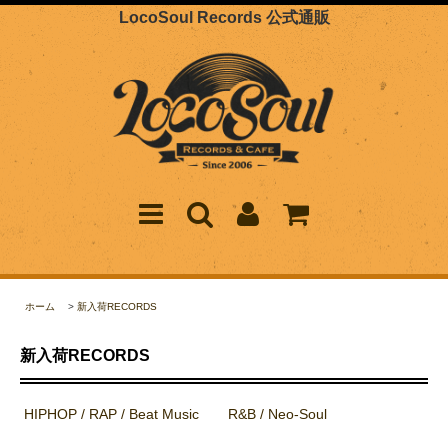
LocoSoul Records 公式通販
ホーム
>
新入荷RECORDS
新入荷RECORDS
HIPHOP / RAP / Beat Music
R&B / Neo-Soul