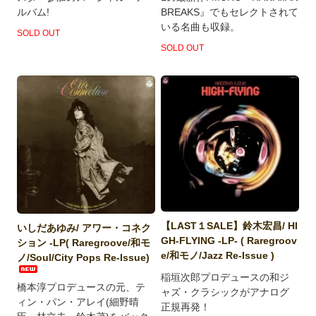
ルバム!
BREAKS』でもセレクトされて
いる名曲も収録。
SOLD OUT
SOLD OUT
【LAST１SALE】鈴木宏昌/ HI
いしだあゆみ/ アワー・コネク
GH-FLYING -LP- ( Raregroov
ション -LP( Raregroove/和モ
e/和モノ/Jazz Re-Issue )
ノ/Soul/City Pops Re-Issue)
稲垣次郎プロデュースの和ジ
橋本淳プロデュースの元、テ
ャズ・クラシックがアナログ
ィン・パン・アレイ(細野晴
正規再発！