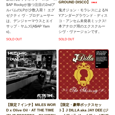
GROUND DISCO】
$AP Rockyが放つ注目の2ndア
ルバムのLPが少数入荷！ エグ
鬼才ジョン・モラレスによるN
ゼクティ ヴ・プロデューサー
Yアンダーグラウンド・ディス
は、デンジャーマウスとエイ
コ・アンセム未発表ミックス!
サップ・ヤムズ(A$AP Yam
本アナログ用のエクスクルー
s)。
シヴ・ヴァージョンです。
SOLD OUT
SOLD OUT
【限定７インチ】MILES WOR
【限定・豪華ボックスセッ
D x Olive Oil・AT THE TIME
ト】J DILLA aka JAY DEE (ジ