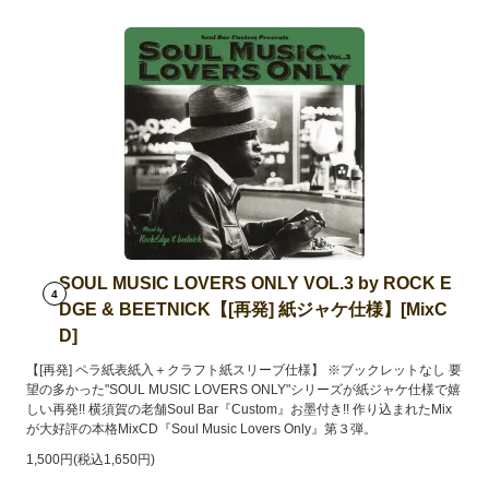
SOUL MUSIC LOVERS ONLY VOL.3 by ROCK E
4
DGE & BEETNICK【[再発] 紙ジャケ仕様】[MixC
D]
【[再発] ペラ紙表紙入＋クラフト紙スリーブ仕様】 ※ブックレットなし 要
望の多かった"SOUL MUSIC LOVERS ONLY"シリーズが紙ジャケ仕様で嬉
しい再発!! 横須賀の老舗Soul Bar『Custom』お墨付き!! 作り込まれたMix
が大好評の本格MixCD『Soul Music Lovers Only』第３弾。
1,500円(税込1,650円)