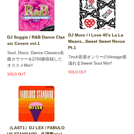
DJ Muro / I Love 45’s La La
DJ Suggie / R&B Dance Clas
Means...Sweet Sweet Revue
sic Covers vol.1
Pt.1
Soul, Disco, Dance Classics名
7inch音源オンリーのVintage感
曲カヴァーを計50曲収録した
溢れるSweet Soul Mix!!
オススメMix!!
SOLD OUT
SOLD OUT
（LAST1）DJ LEX / FABULO