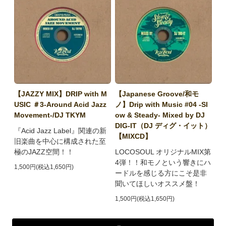
【JAZZY MIX】DRIP with M
【Japanese Groove/和モ
USIC ＃3-Around Acid Jazz
ノ】Drip with Music #04 -Sl
Movement-/DJ TKYM
ow & Steady- Mixed by DJ
DIG-IT（DJ ディグ・イット）
『Acid Jazz Label』関連の新
【MIXCD】
旧楽曲を中心に構成された至
極のJAZZ空間！！
LOCOSOUL オリジナルMIX第
4弾！！和モノという響きにハ
1,500円(税込1,650円)
ードルを感じる方にこそ是非
聞いてほしいオススメ盤！
1,500円(税込1,650円)