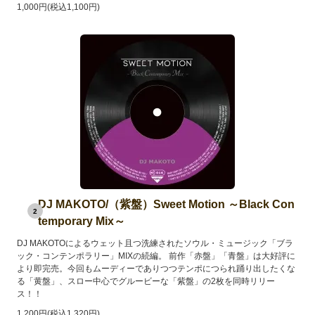
1,000円(税込1,100円)
DJ MAKOTO/（紫盤）Sweet Motion ～Black Con
2
temporary Mix～
DJ MAKOTOによるウェット且つ洗練されたソウル・ミュージック「ブラ
ック・コンテンポラリー」MIXの続編。 前作「赤盤」「青盤」は大好評に
より即完売。今回もムーディーでありつつテンポにつられ踊り出したくな
る「黄盤」、スロー中心でグルービーな「紫盤」の2枚を同時リリー
ス！！
1,200円(税込1,320円)