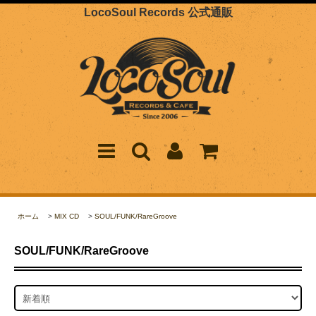
LocoSoul Records 公式通販
ホーム
>
MIX CD
>
SOUL/FUNK/RareGroove
SOUL/FUNK/RareGroove