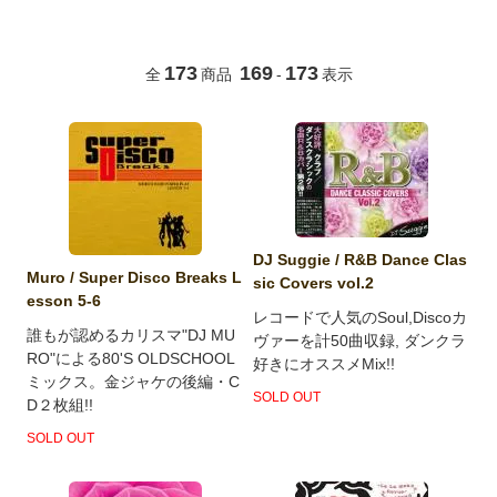
173
169
173
全
商品
-
表示
DJ Suggie / R&B Dance Clas
Muro / Super Disco Breaks L
sic Covers vol.2
esson 5-6
レコードで人気のSoul,Discoカ
誰もが認めるカリスマ"DJ MU
ヴァーを計50曲収録, ダンクラ
RO"による80'S OLDSCHOOL
好きにオススメMix!!
ミックス。金ジャケの後編・C
SOLD OUT
D２枚組!!
SOLD OUT