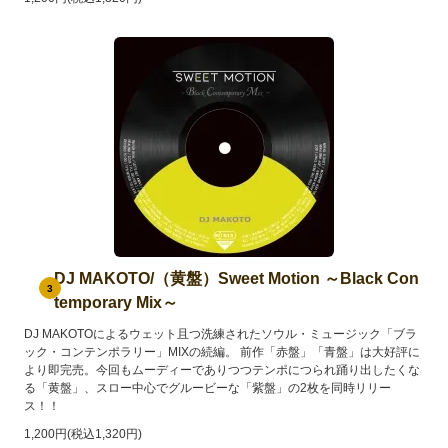
DJ MAKOTO/（黄盤）Sweet Motion ～Black Con
3
temporary Mix～
DJ MAKOTOによるウェット且つ洗練されたソウル・ミュージック「ブラ
ック・コンテンポラリー」MIXの続編。 前作「赤盤」「青盤」は大好評に
より即完売。今回もムーディーでありつつテンポにつられ踊り出したくな
る「黄盤」、スロー中心でグルービーな「紫盤」の2枚を同時リリー
ス！！
1,200円(税込1,320円)