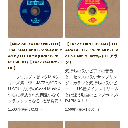
【Nu-Soul / AOR / Nu-Jazz】
【JAZZY HIPHOP/R&B】DJ
The Beats and Groovey Mix
ARATA / DRIP with MUSIC v
ed by DJ TKYM(DRIP With
ol.2-Calm & Jazzy- (DJ アラ
MUSIC 01)【JAZZY/AOR/SO
タ）
UL】
気持ちの良いピアノの音色
ロコソウルプレゼンツMIXシ
と、センスの良いサンプリン
リーズ第一弾！JAZZY,AOR,N
グ、カラッと気持ちの良いビ
U SOUL,現行のGood Musicを
ート、US産メインストリーム
中心に構成された間違いなく
とは違う独自のヒップホップ/
クラシックとなる1枚が発売！
R&BMIX！！
1,500円(税込1,650円)
1,500円(税込1,650円)