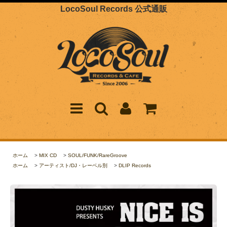
LocoSoul Records 公式通販
ホーム
>
MIX CD
>
SOUL/FUNK/RareGroove
ホーム
>
アーティスト/DJ・レーベル別
>
DLIP Records