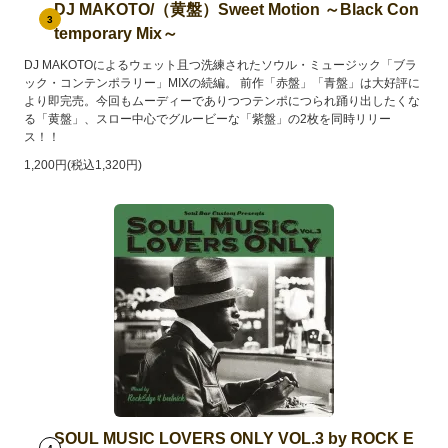
DJ MAKOTO/（黄盤）Sweet Motion ～Black Con
3
temporary Mix～
DJ MAKOTOによるウェット且つ洗練されたソウル・ミュージック「ブラ
ック・コンテンポラリー」MIXの続編。 前作「赤盤」「青盤」は大好評に
より即完売。今回もムーディーでありつつテンポにつられ踊り出したくな
る「黄盤」、スロー中心でグルービーな「紫盤」の2枚を同時リリー
ス！！
1,200円(税込1,320円)
SOUL MUSIC LOVERS ONLY VOL.3 by ROCK E