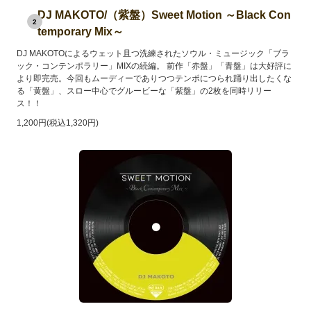
DJ MAKOTO/（紫盤）Sweet Motion ～Black Con
2
temporary Mix～
DJ MAKOTOによるウェット且つ洗練されたソウル・ミュージック「ブラ
ック・コンテンポラリー」MIXの続編。 前作「赤盤」「青盤」は大好評に
より即完売。今回もムーディーでありつつテンポにつられ踊り出したくな
る「黄盤」、スロー中心でグルービーな「紫盤」の2枚を同時リリー
ス！！
1,200円(税込1,320円)