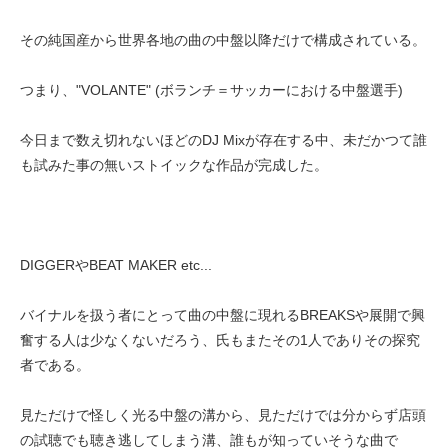
その純国産から世界各地の曲の中盤以降だけで構成されている。
つまり、"VOLANTE" (ボランチ＝サッカーにおける中盤選手)
今日まで数え切れないほどのDJ Mixが存在する中、未だかつて誰
も試みた事の無いストイックな作品が完成した。
DIGGERやBEAT MAKER etc...
バイナルを扱う者にとって曲の中盤に現れるBREAKSや展開で興
奮する人は少なくないだろう、氏もまたその1人でありその探究
者である。
見ただけで怪しく光る中盤の溝から、見ただけでは分からず店頭
の試聴でも聴き逃してしまう溝、誰もが知っていそうな曲で