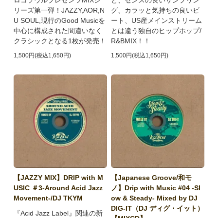
リーズ第一弾！JAZZY,AOR,N
グ、カラッと気持ちの良いビ
U SOUL,現行のGood Musicを
ート、US産メインストリーム
中心に構成された間違いなく
とは違う独自のヒップホップ/
クラシックとなる1枚が発売！
R&BMIX！！
1,500円(税込1,650円)
1,500円(税込1,650円)
【JAZZY MIX】DRIP with M
【Japanese Groove/和モ
USIC ＃3-Around Acid Jazz
ノ】Drip with Music #04 -Sl
Movement-/DJ TKYM
ow & Steady- Mixed by DJ
DIG-IT（DJ ディグ・イット）
『Acid Jazz Label』関連の新