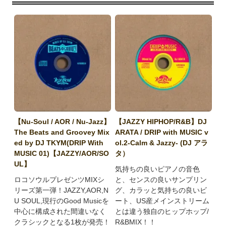
【Nu-Soul / AOR / Nu-Jazz】
【JAZZY HIPHOP/R&B】DJ
The Beats and Groovey Mix
ARATA / DRIP with MUSIC v
ed by DJ TKYM(DRIP With
ol.2-Calm & Jazzy- (DJ アラ
MUSIC 01)【JAZZY/AOR/SO
タ）
UL】
気持ちの良いピアノの音色
ロコソウルプレゼンツMIXシ
と、センスの良いサンプリン
リーズ第一弾！JAZZY,AOR,N
グ、カラッと気持ちの良いビ
U SOUL,現行のGood Musicを
ート、US産メインストリーム
中心に構成された間違いなく
とは違う独自のヒップホップ/
クラシックとなる1枚が発売！
R&BMIX！！