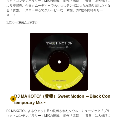
ック・コンテンポラリー」MIXの続編。 前作「赤盤」「青盤」は大好評に
より即完売。今回もムーディーでありつつテンポにつられ踊り出したくな
る「黄盤」、スロー中心でグルービーな「紫盤」の2枚を同時リリー
ス！！
1,200円(税込1,320円)
DJ MAKOTO/（黄盤）Sweet Motion ～Black Con
3
temporary Mix～
DJ MAKOTOによるウェット且つ洗練されたソウル・ミュージック「ブラ
ック・コンテンポラリー」MIXの続編。 前作「赤盤」「青盤」は大好評に