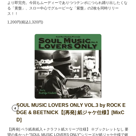
より即完売。今回もムーディーでありつつテンポにつられ踊り出したくな
る「黄盤」、スロー中心でグルービーな「紫盤」の2枚を同時リリー
ス！！
1,200円(税込1,320円)
SOUL MUSIC LOVERS ONLY VOL.3 by ROCK E
4
DGE & BEETNICK【[再発] 紙ジャケ仕様】[MixC
D]
【[再発] ペラ紙表紙入＋クラフト紙スリーブ仕様】 ※ブックレットなし 要
望の多かった"SOUL MUSIC LOVERS ONLY"シリーズが紙ジャケ仕様で嬉