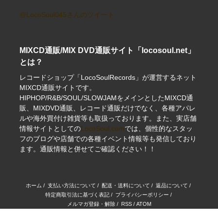
@LocoSoul045さんのツイート
MIXCD通販/MIX DVD通販サイト「locosoul.net」
とは？
レコードショップ「LocoSoulRecords」が運営するネット
MIXCD通販サイトです。
HIPHOP/R&B/SOUL/SLOWJAMをメインとしたMIXCD通
販、MIXDVD通販、レコード通販だけでなく、各種アパレ
ルや海外買付け雑貨等も取扱っております。また、実店舗
情報サイトとしての
LocoSoul.com
では、個性的なスタッ
フのブログや店舗での各種イベント情報等も発信しており
ます。通販情報と併せてご確認ください！！
ホーム
/
支払い方法について
/
配送・送料について
/
返品について
/
特定商取引法に基づく表記
/
プライバシーポリシー
/
メルマガ登録・解除
/
RSS
/
ATOM