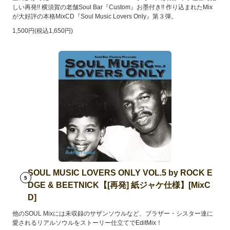
しい再発!! 横須賀の老舗Soul Bar『Custom』お墨付き!! 作り込まれたMix
が大好評の本格MixCD『Soul Music Lovers Only』第３弾。
1,500円(税込1,650円)
SOUL MUSIC LOVERS ONLY VOL.5 by ROCK E
5
DGE & BEETNICK【[再発] 紙ジャケ仕様】[MixC
D]
他のSOUL Mixには未収録のサザンソウルなど、ブラザー・シスター達に
愛されるリアルソウルをストーリー仕立てでEditMix！