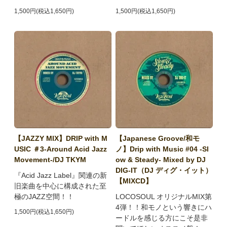
1,500円(税込1,650円)
1,500円(税込1,650円)
【JAZZY MIX】DRIP with M
【Japanese Groove/和モ
USIC ＃3-Around Acid Jazz
ノ】Drip with Music #04 -Sl
Movement-/DJ TKYM
ow & Steady- Mixed by DJ
DIG-IT（DJ ディグ・イット）
『Acid Jazz Label』関連の新
【MIXCD】
旧楽曲を中心に構成された至
極のJAZZ空間！！
LOCOSOUL オリジナルMIX第
4弾！！和モノという響きにハ
1,500円(税込1,650円)
ードルを感じる方にこそ是非