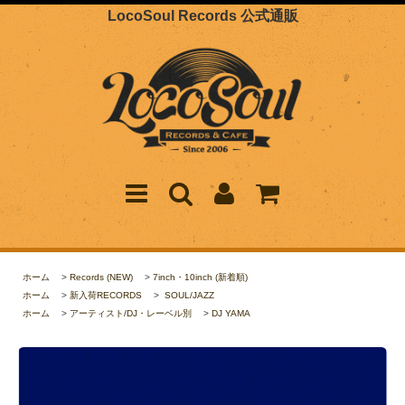
LocoSoul Records 公式通販
ホーム
>
Records (NEW)
>
7inch・10inch (新着順)
ホーム
>
新入荷RECORDS
>
SOUL/JAZZ
ホーム
>
アーティスト/DJ・レーベル別
>
DJ YAMA