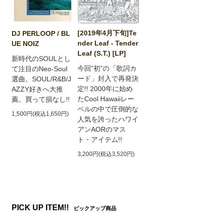
[2019年4月下旬]Te
DJ PERLOOP / BL
nder Leaf - Tender
UE NOIZ
Leaf (S.T.) [LP]
新時代のSOULとし
今回”初”の「歌詞カ
て注目のNeo-Soul
ード」封入で再発決
選曲。SOUL/R&B/J
定!! 2000年に始め
AZZY好きへ大推
たCool Hawaiiレー
薦。買って損なし!!
ベルの中で圧倒的な
1,500円(税込1,650円)
人気を誇ったハワイ
アンAORのマス
ト・アイテム!!
3,200円(税込3,520円)
PICK UP ITEM!!
ピックアップ商品