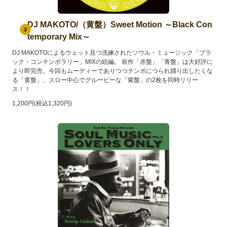
DJ MAKOTO/（黄盤）Sweet Motion ～Black Con
3
temporary Mix～
DJ MAKOTOによるウェット且つ洗練されたソウル・ミュージック「ブラ
ック・コンテンポラリー」MIXの続編。 前作「赤盤」「青盤」は大好評に
より即完売。今回もムーディーでありつつテンポにつられ踊り出したくな
る「黄盤」、スロー中心でグルービーな「紫盤」の2枚を同時リリー
ス！！
1,200円(税込1,320円)