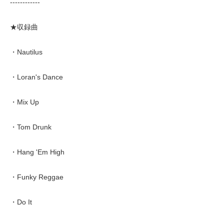
------------
★収録曲
・Nautilus
・Loran's Dance
・Mix Up
・Tom Drunk
・Hang 'Em High
・Funky Reggae
・Do It