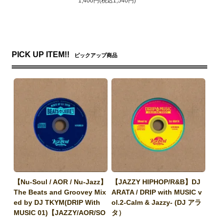
1,400円(税込1,540円)
PICK UP ITEM!!
ピックアップ商品
【Nu-Soul / AOR / Nu-Jazz】
【JAZZY HIPHOP/R&B】DJ
The Beats and Groovey Mix
ARATA / DRIP with MUSIC v
ed by DJ TKYM(DRIP With
ol.2-Calm & Jazzy- (DJ アラ
MUSIC 01)【JAZZY/AOR/SO
タ）