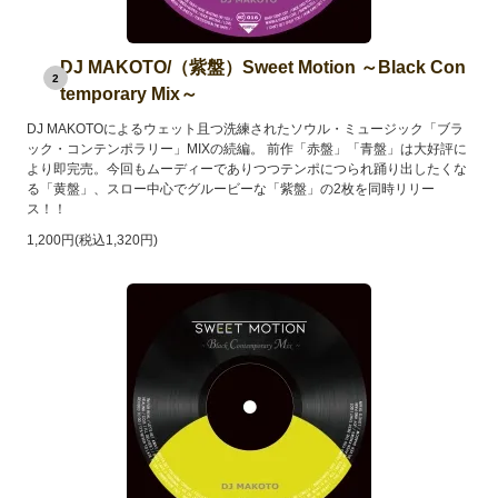
DJ MAKOTO/（紫盤）Sweet Motion ～Black Con
2
temporary Mix～
DJ MAKOTOによるウェット且つ洗練されたソウル・ミュージック「ブラ
ック・コンテンポラリー」MIXの続編。 前作「赤盤」「青盤」は大好評に
より即完売。今回もムーディーでありつつテンポにつられ踊り出したくな
る「黄盤」、スロー中心でグルービーな「紫盤」の2枚を同時リリー
ス！！
1,200円(税込1,320円)