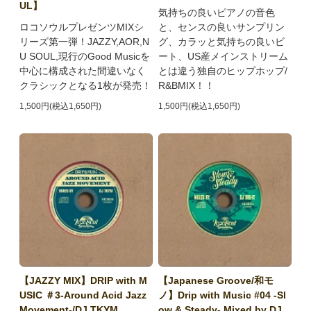
UL】
気持ちの良いピアノの音色
ロコソウルプレゼンツMIXシ
と、センスの良いサンプリン
リーズ第一弾！JAZZY,AOR,N
グ、カラッと気持ちの良いビ
U SOUL,現行のGood Musicを
ート、US産メインストリーム
中心に構成された間違いなく
とは違う独自のヒップホップ/
クラシックとなる1枚が発売！
R&BMIX！！
1,500円(税込1,650円)
1,500円(税込1,650円)
【JAZZY MIX】DRIP with M
【Japanese Groove/和モ
USIC ＃3-Around Acid Jazz
ノ】Drip with Music #04 -Sl
Movement-/DJ TKYM
ow & Steady- Mixed by DJ