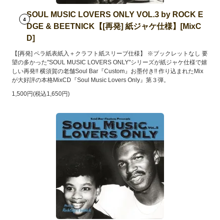
SOUL MUSIC LOVERS ONLY VOL.3 by ROCK E
4
DGE & BEETNICK【[再発] 紙ジャケ仕様】[MixC
D]
【[再発] ペラ紙表紙入＋クラフト紙スリーブ仕様】 ※ブックレットなし 要
望の多かった"SOUL MUSIC LOVERS ONLY"シリーズが紙ジャケ仕様で嬉
しい再発!! 横須賀の老舗Soul Bar『Custom』お墨付き!! 作り込まれたMix
が大好評の本格MixCD『Soul Music Lovers Only』第３弾。
1,500円(税込1,650円)