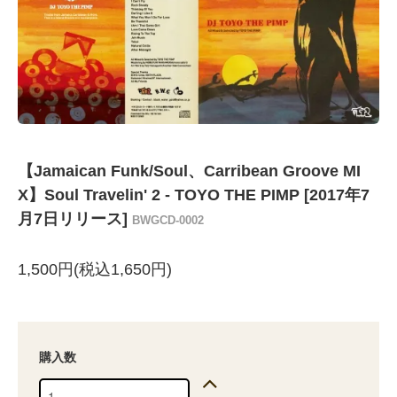
【Jamaican Funk/Soul、Carribean Groove MI
X】Soul Travelin' 2 - TOYO THE PIMP [2017年7
月7日リリース]
BWGCD-0002
1,500円(税込1,650円)
購入数