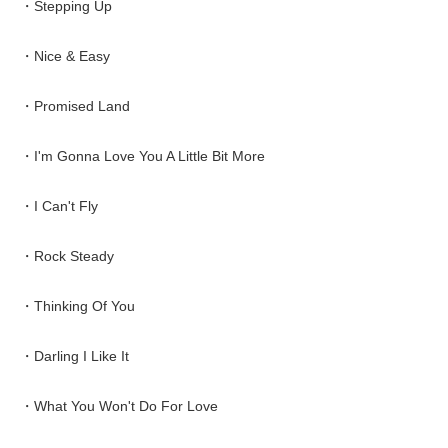
・Stepping Up
・Nice & Easy
・Promised Land
・I'm Gonna Love You A Little Bit More
・I Can't Fly
・Rock Steady
・Thinking Of You
・Darling I Like It
・What You Won't Do For Love