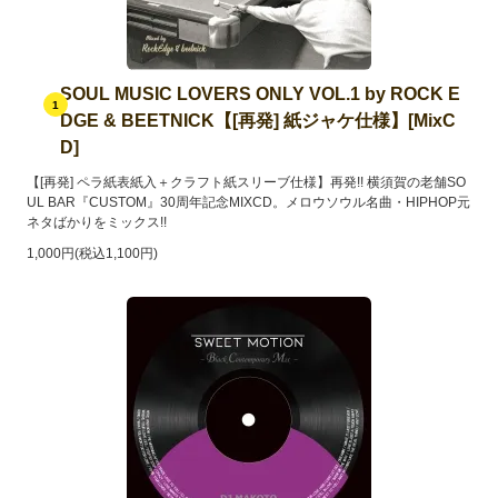
SOUL MUSIC LOVERS ONLY VOL.1 by ROCK E
1
DGE & BEETNICK【[再発] 紙ジャケ仕様】[MixC
D]
【[再発] ペラ紙表紙入＋クラフト紙スリーブ仕様】再発!! 横須賀の老舗SO
UL BAR『CUSTOM』30周年記念MIXCD。メロウソウル名曲・HIPHOP元
ネタばかりをミックス!!
1,000円(税込1,100円)