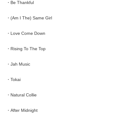
・Be Thankful
・(Am I The) Same Girl
・Love Come Down
・Rising To The Top
・Jah Music
・Tokai
・Natural Collie
・After Midnight