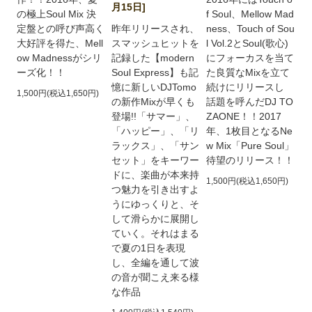
月15日]
の極上Soul Mix 決
f Soul、Mellow Mad
定盤との呼び声高く
昨年リリースされ、
ness、Touch of Sou
大好評を得た、Mell
スマッシュヒットを
l Vol.2とSoul(歌心)
ow Madnessがシリ
記録した【modern
にフォーカスを当て
ーズ化！！
Soul Express】も記
た良質なMixを立て
憶に新しいDJTomo
続けにリリースし
1,500円(税込1,650円)
の新作Mixが早くも
話題を呼んだDJ TO
登場!!「サマー」、
ZAONE！！2017
「ハッピー」、「リ
年、1枚目となるNe
ラックス」、「サン
w Mix「Pure Soul」
セット」をキーワー
待望のリリース！！
ドに、楽曲が本来持
1,500円(税込1,650円)
つ魅力を引き出すよ
うにゆっくりと、そ
して滑らかに展開し
ていく。それはまる
で夏の1日を表現
し、全編を通して波
の音が聞こえ来る様
な作品