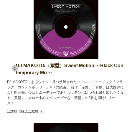
DJ MAKOTO/（紫盤）Sweet Motion ～Black Con
2
temporary Mix～
DJ MAKOTOによるウェット且つ洗練されたソウル・ミュージック「ブラ
ック・コンテンポラリー」MIXの続編。 前作「赤盤」「青盤」は大好評に
より即完売。今回もムーディーでありつつテンポにつられ踊り出したくな
る「黄盤」、スロー中心でグルービーな「紫盤」の2枚を同時リリー
ス！！
1,200円(税込1,320円)