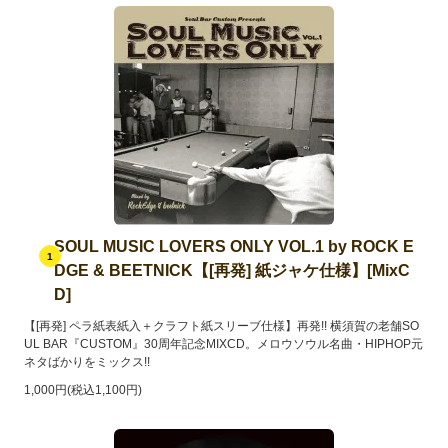
SOUL MUSIC LOVERS ONLY VOL.1 by ROCK E
1
DGE & BEETNICK【[再発] 紙ジャケ仕様】[MixC
D]
【[再発] ペラ紙表紙入＋クラフト紙スリーブ仕様】再発!! 横須賀の老舗SO
UL BAR『CUSTOM』30周年記念MIXCD。メロウソウル名曲・HIPHOP元
ネタばかりをミックス!!
1,000円(税込1,100円)