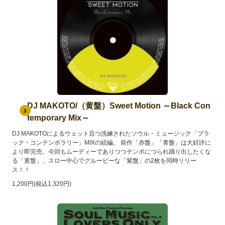
DJ MAKOTO/（黄盤）Sweet Motion ～Black Con
3
temporary Mix～
DJ MAKOTOによるウェット且つ洗練されたソウル・ミュージック「ブラ
ック・コンテンポラリー」MIXの続編。 前作「赤盤」「青盤」は大好評に
より即完売。今回もムーディーでありつつテンポにつられ踊り出したくな
る「黄盤」、スロー中心でグルービーな「紫盤」の2枚を同時リリー
ス！！
1,200円(税込1,320円)