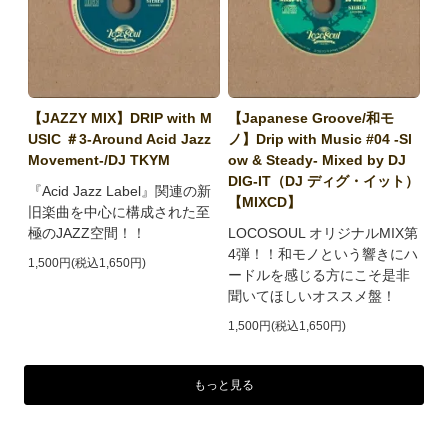
【JAZZY MIX】DRIP with M
【Japanese Groove/和モ
USIC ＃3-Around Acid Jazz
ノ】Drip with Music #04 -Sl
Movement-/DJ TKYM
ow & Steady- Mixed by DJ
DIG-IT（DJ ディグ・イット）
『Acid Jazz Label』関連の新
【MIXCD】
旧楽曲を中心に構成された至
極のJAZZ空間！！
LOCOSOUL オリジナルMIX第
4弾！！和モノという響きにハ
1,500円(税込1,650円)
ードルを感じる方にこそ是非
聞いてほしいオススメ盤！
1,500円(税込1,650円)
もっと見る