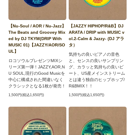
【Nu-Soul / AOR / Nu-Jazz】
【JAZZY HIPHOP/R&B】DJ
The Beats and Groovey Mix
ARATA / DRIP with MUSIC v
ed by DJ TKYM(DRIP With
ol.2-Calm & Jazzy- (DJ アラ
MUSIC 01)【JAZZY/AOR/SO
タ）
UL】
気持ちの良いピアノの音色
ロコソウルプレゼンツMIXシ
と、センスの良いサンプリン
リーズ第一弾！JAZZY,AOR,N
グ、カラッと気持ちの良いビ
U SOUL,現行のGood Musicを
ート、US産メインストリーム
中心に構成された間違いなく
とは違う独自のヒップホップ/
クラシックとなる1枚が発売！
R&BMIX！！
1,500円(税込1,650円)
1,500円(税込1,650円)