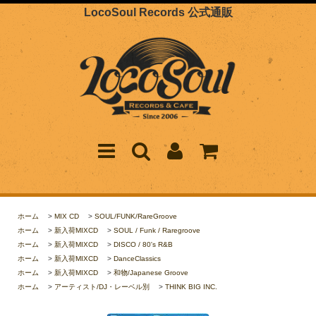
LocoSoul Records 公式通販
ホーム
>
MIX CD
>
SOUL/FUNK/RareGroove
ホーム
>
新入荷MIXCD
>
SOUL / Funk / Raregroove
ホーム
>
新入荷MIXCD
>
DISCO / 80's R&B
ホーム
>
新入荷MIXCD
>
DanceClassics
ホーム
>
新入荷MIXCD
>
和物/Japanese Groove
ホーム
>
アーティスト/DJ・レーベル別
>
THINK BIG INC.