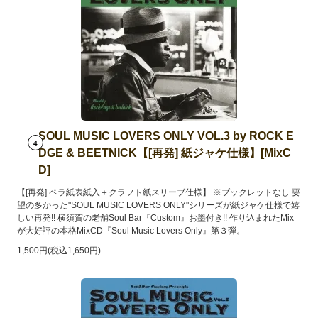
SOUL MUSIC LOVERS ONLY VOL.3 by ROCK E
4
DGE & BEETNICK【[再発] 紙ジャケ仕様】[MixC
D]
【[再発] ペラ紙表紙入＋クラフト紙スリーブ仕様】 ※ブックレットなし 要
望の多かった"SOUL MUSIC LOVERS ONLY"シリーズが紙ジャケ仕様で嬉
しい再発!! 横須賀の老舗Soul Bar『Custom』お墨付き!! 作り込まれたMix
が大好評の本格MixCD『Soul Music Lovers Only』第３弾。
1,500円(税込1,650円)