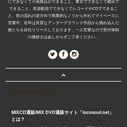
にできなくて小規模店ができること。東京でできなくて横浜で
できること、音楽配信でできなくてレコードやCDでできるこ
と。世の流れの逆方向で商業的なノリから外れてマイペースに
営業中。近年は良質なアンダーグラウンド作品から惚れ込んだ
曲たちを自社リリースしております。一人営業なので受付体制
の微妙さはあしからずご了承ください。
@LocoSoul045さんのツイート
MIXCD通販/MIX DVD通販サイト「locosoul.net」
とは？