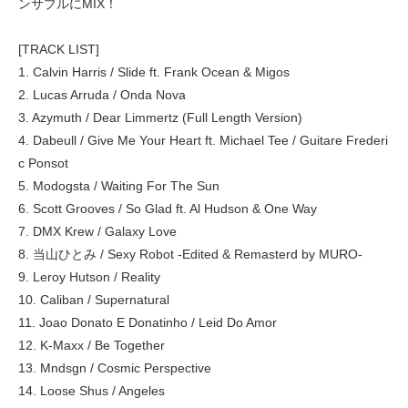
ンサブルにMIX！
[TRACK LIST]
1. Calvin Harris / Slide ft. Frank Ocean & Migos
2. Lucas Arruda / Onda Nova
3. Azymuth / Dear Limmertz (Full Length Version)
4. Dabeull / Give Me Your Heart ft. Michael Tee / Guitare Frederi
c Ponsot
5. Modogsta / Waiting For The Sun
6. Scott Grooves / So Glad ft. Al Hudson & One Way
7. DMX Krew / Galaxy Love
8. 当山ひとみ / Sexy Robot -Edited & Remasterd by MURO-
9. Leroy Hutson / Reality
10. Caliban / Supernatural
11. Joao Donato E Donatinho / Leid Do Amor
12. K-Maxx / Be Together
13. Mndsgn / Cosmic Perspective
14. Loose Shus / Angeles