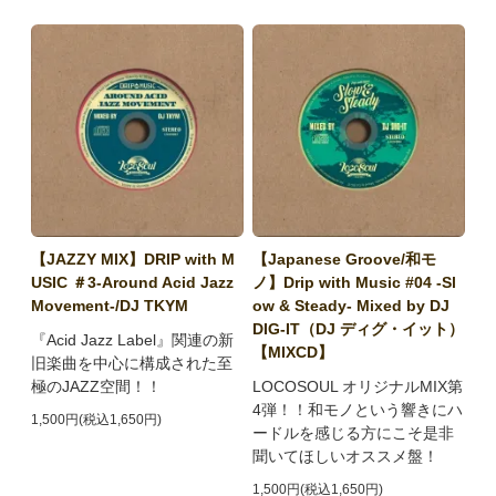
【JAZZY MIX】DRIP with M
【Japanese Groove/和モ
USIC ＃3-Around Acid Jazz
ノ】Drip with Music #04 -Sl
Movement-/DJ TKYM
ow & Steady- Mixed by DJ
DIG-IT（DJ ディグ・イット）
『Acid Jazz Label』関連の新
【MIXCD】
旧楽曲を中心に構成された至
極のJAZZ空間！！
LOCOSOUL オリジナルMIX第
4弾！！和モノという響きにハ
1,500円(税込1,650円)
ードルを感じる方にこそ是非
聞いてほしいオススメ盤！
1,500円(税込1,650円)