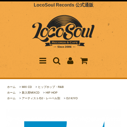
LocoSoul Records 公式通販
ホーム
>
MIX CD
>
ヒップホップ・R&B
ホーム
>
新入荷MIXCD
>
HIP HOP
ホーム
>
アーティスト/DJ・レーベル別
>
DJ KIYO