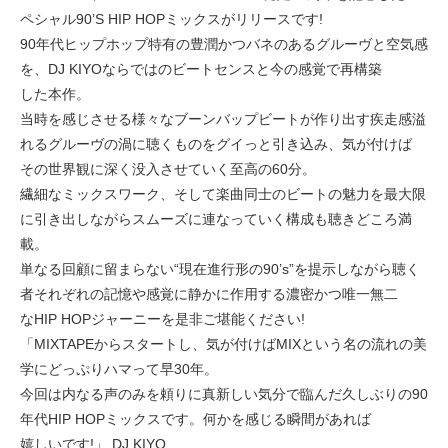
ペシャル90’S HIP HOPミックスがリリースです!
90年代ヒップホップ特有の豊潤かつバネのあるグルーヴと空気感
を、DJ KIYOならではのビートセンスと今の感覚で再構築
した本作。
当時を感じさせる様々なブーンバップビートが作り出す疾走感溢
れるグルーヴの渦に聴くものをグイっと引き込み、気が付けば
その世界観に深く没入させていく至高の60分。
繊細なミックスワーク、そして楽曲同士のビートの魅力を最大限
に引き出しながらスムーズに連なっていく構成も聴きどころ満
載。
単なる回顧に留まらない“現在進行形の90’s”を提示しながら聴く
者それぞれの記憶や感覚に静かに作用する濃密かつ唯一無二
なHIP HOPジャーニーを是非ご堪能ください!
「MIXTAPEからスタートし、気が付けばMIXという名の流れの美
学にどっぷりハマって早30年。
今回は内なる声のみを頼りに真新しい気分で臨んだ久しぶりの90
年代HIP HOPミックスです。何かを感じる瞬間があれば
嬉しいです!」 DJ KIYO.