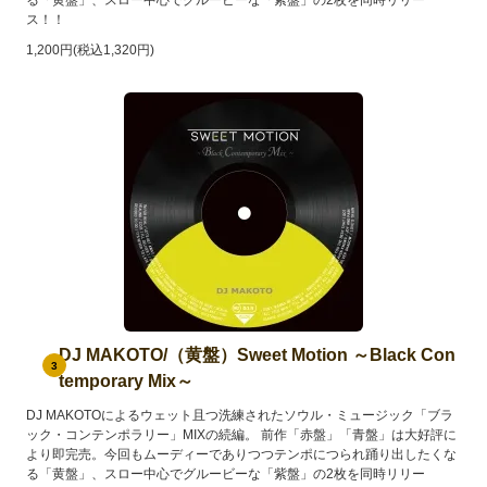
ス！！
1,200円(税込1,320円)
DJ MAKOTO/（黄盤）Sweet Motion ～Black Con
3
temporary Mix～
DJ MAKOTOによるウェット且つ洗練されたソウル・ミュージック「ブラ
ック・コンテンポラリー」MIXの続編。 前作「赤盤」「青盤」は大好評に
より即完売。今回もムーディーでありつつテンポにつられ踊り出したくな
る「黄盤」、スロー中心でグルービーな「紫盤」の2枚を同時リリー