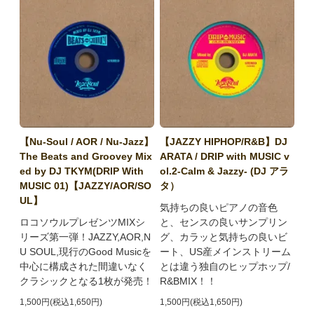
【Nu-Soul / AOR / Nu-Jazz】
【JAZZY HIPHOP/R&B】DJ
The Beats and Groovey Mix
ARATA / DRIP with MUSIC v
ed by DJ TKYM(DRIP With
ol.2-Calm & Jazzy- (DJ アラ
MUSIC 01)【JAZZY/AOR/SO
タ）
UL】
気持ちの良いピアノの音色
ロコソウルプレゼンツMIXシ
と、センスの良いサンプリン
リーズ第一弾！JAZZY,AOR,N
グ、カラッと気持ちの良いビ
U SOUL,現行のGood Musicを
ート、US産メインストリーム
中心に構成された間違いなく
とは違う独自のヒップホップ/
クラシックとなる1枚が発売！
R&BMIX！！
1,500円(税込1,650円)
1,500円(税込1,650円)