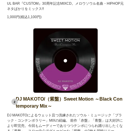
UL BAR『CUSTOM』30周年記念MIXCD。メロウソウル名曲・HIPHOP元
ネタばかりをミックス!!
1,000円(税込1,100円)
DJ MAKOTO/（紫盤）Sweet Motion ～Black Con
2
temporary Mix～
DJ MAKOTOによるウェット且つ洗練されたソウル・ミュージック「ブラ
ック・コンテンポラリー」MIXの続編。 前作「赤盤」「青盤」は大好評に
より即完売。今回もムーディーでありつつテンポにつられ踊り出したくな
る「黄盤」、スロー中心でグルービーな「紫盤」の2枚を同時リリー