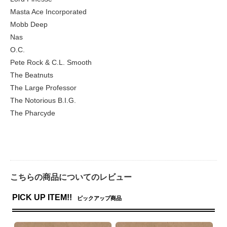
Masta Ace Incorporated
Mobb Deep
Nas
O.C.
Pete Rock & C.L. Smooth
The Beatnuts
The Large Professor
The Notorious B.I.G.
The Pharcyde
こちらの商品についてのレビュー
PICK UP ITEM!!
ピックアップ商品