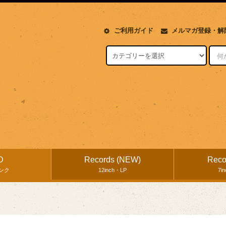
ご利用ガイド
メルマガ登録・解
D
Records (NEW)
Reco
ンク
12inch・LP
7i