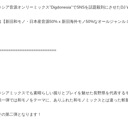
シア音源オンリーミックス”Digdonesia”でSNSを話題殺到にさせた
は【新旧和モノ・日本産音源50% x 新旧海外モノ50%なオールジャンル
=========================
ネシアミックスでも素晴らしい掘りとプレイを魅せた長野県を代表するモン
第一弾では和モノをテーマに、ありふれた和モノミックスとは違った斬
その第二弾となります！