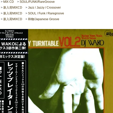
>
MIX CD
>
SOUL/FUNK/RareGroove
>
新入荷MIXCD
>
Jazz / Jazzy / Crossover
>
新入荷MIXCD
>
SOUL / Funk / Raregroove
>
新入荷MIXCD
>
和物/Japanese Groove