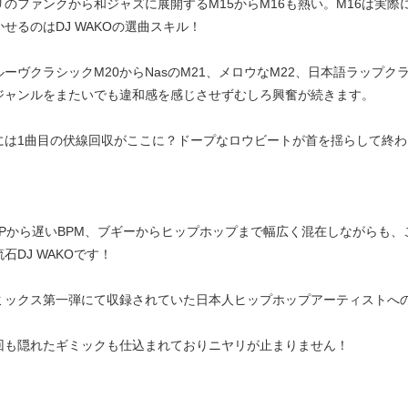
リのファンクから和ジャズに展開するM15からM16も熱い。M16は実
せるのはDJ WAKOの選曲スキル！
ルーヴクラシックM20からNasのM21、メロウなM22、日本語ラップ
ジャンルをまたいでも違和感を感じさせずむしろ興奮が続きます。
には1曲目の伏線回収がここに？ドープなロウビートが首を揺らして終わ
MPから遅いBPM、ブギーからヒップホップまで幅広く混在しながらも
石DJ WAKOです！
ミックス第一弾にて収録されていた日本人ヒップホップアーティストへ
回も隠れたギミックも仕込まれておりニヤリが止まりません！