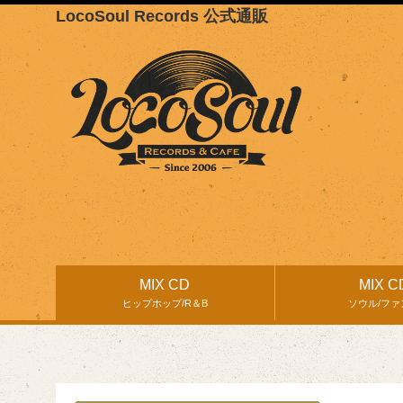
LocoSoul Records 公式通販
MIX CD
MIX C
ヒップホップ/R＆B
ソウル/ファ