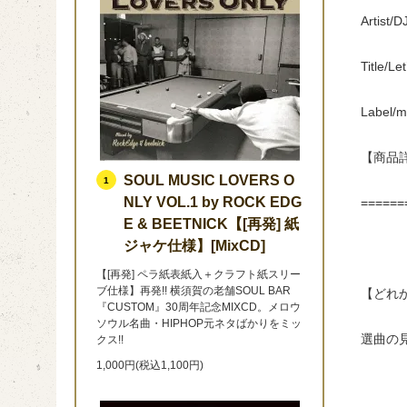
Artist/
Title/Le
Label/
【商品
SOUL MUSIC LOVERS O
1
NLY VOL.1 by ROCK EDG
======
E & BEETNICK【[再発] 紙
ジャケ仕様】[MixCD]
【[再発] ペラ紙表紙入＋クラフト紙スリー
ブ仕様】再発!! 横須賀の老舗SOUL BAR
【どれ
『CUSTOM』30周年記念MIXCD。メロウ
ソウル名曲・HIPHOP元ネタばかりをミッ
選曲の
クス!!
1,000円(税込1,100円)