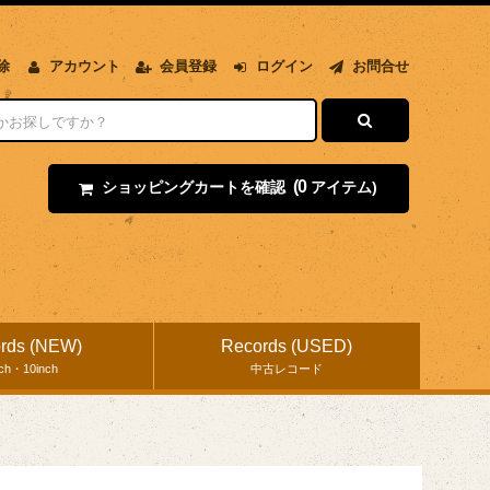
除
アカウント
会員登録
ログイン
お問合せ
(0
ショッピングカートを確認
アイテム)
rds (NEW)
Records (USED)
nch・10inch
中古レコード