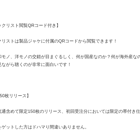
ックリスト閲覧QRコード付き】
クリストは製品ジャケに付属のQRコードから閲覧できます！
和モノ、洋モノの交錯が目まぐるしく、何が国産なのか？何が海外産なの
見ながら聴くのが非常に面白いです！
50枚リリース】
流通含めて限定150枚のリリース、初回受注分においては限定の帯付き
をゲットした方はドハマり間違いありません。