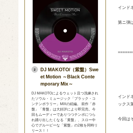
インドネ
第ニ弾
======
DJ MAKOTO/（紫盤）Swe
2
et Motion ～Black Conte
mporary Mix～
DJ MAKOTOによるウェット且つ洗練され
インド
たソウル・ミュージック「ブラック・コ
ックス
ンテンポラリー」MIXの続編。 前作「赤
盤」「青盤」は大好評により即完売。今
回もムーディーでありつつテンポにつら
今回は
れ踊り出したくなる「黄盤」、スロー中
心でグルービーな「紫盤」の2枚を同時リ
リース！！