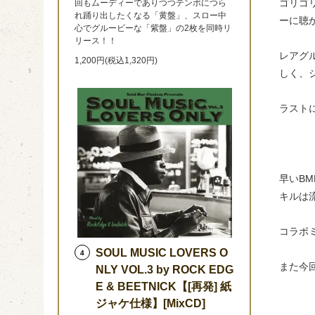
ゴリゴ
回もムーディーでありつつテンポにつら
れ踊り出したくなる「黄盤」、スロー中
ーに聴か
心でグルービーな「紫盤」の2枚を同時リ
リース！！
レアグ
1,200円(税込1,320円)
しく、
ラスト
早いB
キルは流
コラボ
SOUL MUSIC LOVERS O
4
また今
NLY VOL.3 by ROCK EDG
E & BEETNICK【[再発] 紙
ジャケ仕様】[MixCD]