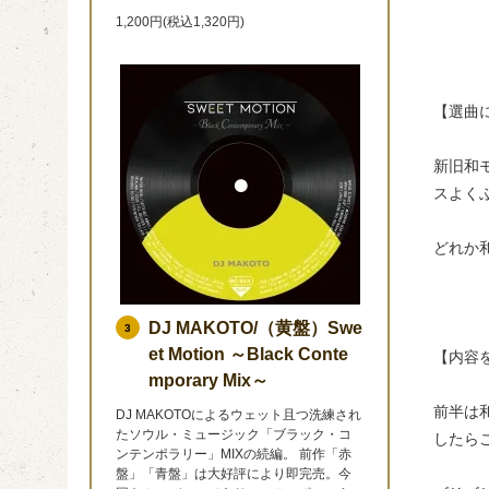
1,200円(税込1,320円)
【選曲
新旧和
スよく
どれか
DJ MAKOTO/（黄盤）Swe
3
et Motion ～Black Conte
【内容
mporary Mix～
前半は
DJ MAKOTOによるウェット且つ洗練され
たソウル・ミュージック「ブラック・コ
したら
ンテンポラリー」MIXの続編。 前作「赤
盤」「青盤」は大好評により即完売。今