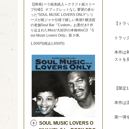
【[再発] ペラ紙表紙入＋クラフト紙スリー
ブ仕様】 ※ブックレットなし 要望の多か
った"SOUL MUSIC LOVERS ONLY"シリ
ーズが紙ジャケ仕様で嬉しい再発!! 横須賀
【トラ
の老舗Soul Bar『Custom』お墨付き!! 作
り込まれたMixが大好評の本格MixCD『S
oul Music Lovers Only』第３弾。
トラッ
1,500円(税込1,650円)
本作は
ストを
【限定1
本作は
第一弾
SOUL MUSIC LOVERS O
5