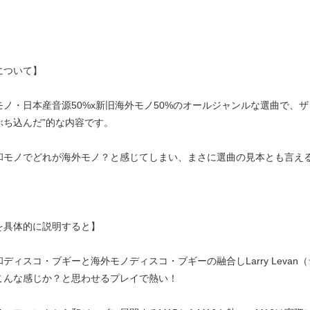
について】
モノ・日本産音源50%x新旧海外モノ50%のオールジャンルな選曲で、
ぶち込んだ”的な内容です。
和モノでどれが海外モノ？と感じてしまい、まさに選曲の見本とも言え
を具体的に説明すると】
和ディスコ・ブギーと海外モノディスコ・ブギーの融合しLarry Lev
こんな感じか？と思わせるプレイで熱い！