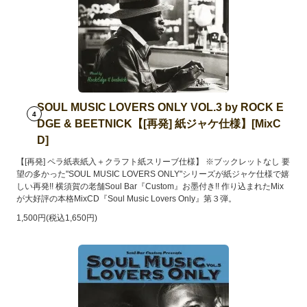
SOUL MUSIC LOVERS ONLY VOL.3 by ROCK E
4
DGE & BEETNICK【[再発] 紙ジャケ仕様】[MixC
D]
【[再発] ペラ紙表紙入＋クラフト紙スリーブ仕様】 ※ブックレットなし 要
望の多かった"SOUL MUSIC LOVERS ONLY"シリーズが紙ジャケ仕様で嬉
しい再発!! 横須賀の老舗Soul Bar『Custom』お墨付き!! 作り込まれたMix
が大好評の本格MixCD『Soul Music Lovers Only』第３弾。
1,500円(税込1,650円)