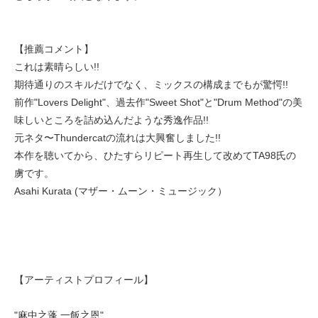
【推薦コメント】
これは素晴らしい!!
期待通りのスキルだけでなく、ミックスの構成までもが驚愕!!
前作"Lovers Delight"、過去作"Sweet Shot"と"Drum Method"の美
味しいところを詰め込んだような秀逸作品!!
元ネタ〜Thundercatの流れは大興奮しました!!
本作を聴いてから、ひたすらリピート再生して改めてTA98氏の
虜です。
Asahi Kurata (マザー・ムーン・ミュージック）
【アーティストプロフィール】
"麻中之蓬 一飯之恩"