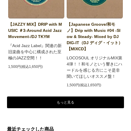
【JAZZY MIX】DRIP with M
【Japanese Groove/和モ
USIC ＃3-Around Acid Jazz
ノ】Drip with Music #04 -Sl
Movement-/DJ TKYM
ow & Steady- Mixed by DJ
DIG-IT（DJ ディグ・イット）
『Acid Jazz Label』関連の新
【MIXCD】
旧楽曲を中心に構成された至
極のJAZZ空間！！
LOCOSOUL オリジナルMIX第
4弾！！和モノという響きにハ
1,500円(税込1,650円)
ードルを感じる方にこそ是非
聞いてほしいオススメ盤！
1,500円(税込1,650円)
もっと見る
最近チェックした商品