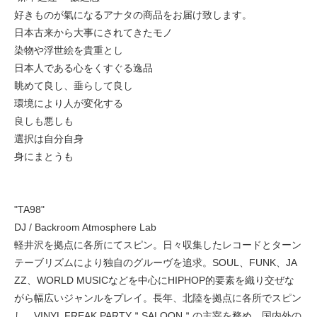
好きものが氣になるアナタの商品をお届け致します。
日本古来から大事にされてきたモノ
染物や浮世絵を貴重とし
日本人である心をくすぐる逸品
眺めて良し、垂らして良し
環境により人が変化する
良しも悪しも
選択は自分自身
身にまとうも
"TA98"
DJ / Backroom Atmosphere Lab
軽井沢を拠点に各所にてスピン。日々収集したレコードとターン
テーブリズムにより独自のグルーヴを追求。SOUL、FUNK、JA
ZZ、WORLD MUSICなどを中心にHIPHOP的要素を織り交ぜな
がら幅広いジャンルをプレイ。長年、北陸を拠点に各所でスピン
し、VINYL FREAK PARTY＂SALOON＂の主宰を務め、国内外の