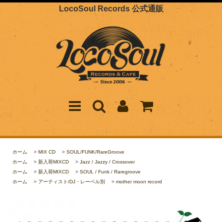
LocoSoul Records 公式通販
ホーム
>
MIX CD
>
SOUL/FUNK/RareGroove
ホーム
>
新入荷MIXCD
>
Jazz / Jazzy / Crossover
ホーム
>
新入荷MIXCD
>
SOUL / Funk / Raregroove
ホーム
>
アーティスト/DJ・レーベル別
>
mother moon record