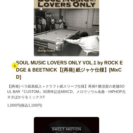
SOUL MUSIC LOVERS ONLY VOL.1 by ROCK E
1
DGE & BEETNICK【[再発] 紙ジャケ仕様】[MixC
D]
【[再発] ペラ紙表紙入＋クラフト紙スリーブ仕様】再発!! 横須賀の老舗SO
UL BAR『CUSTOM』30周年記念MIXCD。メロウソウル名曲・HIPHOP元
ネタばかりをミックス!!
1,000円(税込1,100円)