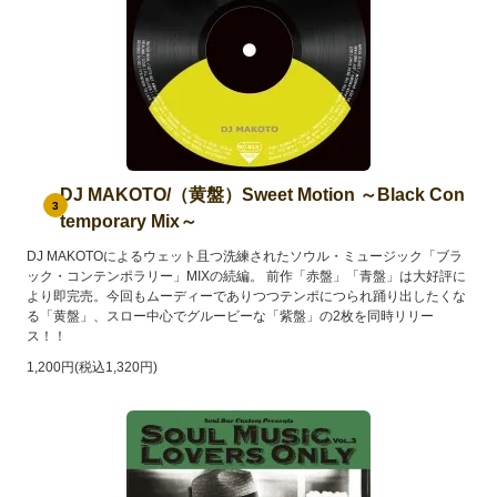
DJ MAKOTO/（黄盤）Sweet Motion ～Black Con
3
temporary Mix～
DJ MAKOTOによるウェット且つ洗練されたソウル・ミュージック「ブラ
ック・コンテンポラリー」MIXの続編。 前作「赤盤」「青盤」は大好評に
より即完売。今回もムーディーでありつつテンポにつられ踊り出したくな
る「黄盤」、スロー中心でグルービーな「紫盤」の2枚を同時リリー
ス！！
1,200円(税込1,320円)