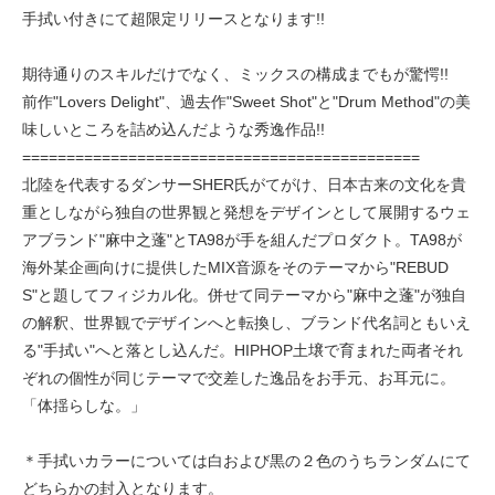
手拭い付きにて超限定リリースとなります!!
期待通りのスキルだけでなく、ミックスの構成までもが驚愕!!
前作"Lovers Delight"、過去作"Sweet Shot"と"Drum Method"の美
味しいところを詰め込んだような秀逸作品!!
=============================================
北陸を代表するダンサーSHER氏がてがけ、日本古来の文化を貴
重としながら独自の世界観と発想をデザインとして展開するウェ
アブランド"麻中之蓬"とTA98が手を組んだプロダクト。TA98が
海外某企画向けに提供したMIX音源をそのテーマから"REBUD
S"と題してフィジカル化。併せて同テーマから"麻中之蓬"が独自
の解釈、世界観でデザインへと転換し、ブランド代名詞ともいえ
る"手拭い"へと落とし込んだ。HIPHOP土壌で育まれた両者それ
ぞれの個性が同じテーマで交差した逸品をお手元、お耳元に。
「体揺らしな。」
＊手拭いカラーについては白および黒の２色のうちランダムにて
どちらかの封入となります。