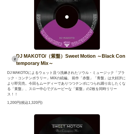
DJ MAKOTO/（紫盤）Sweet Motion ～Black Con
2
temporary Mix～
DJ MAKOTOによるウェット且つ洗練されたソウル・ミュージック「ブラ
ック・コンテンポラリー」MIXの続編。 前作「赤盤」「青盤」は大好評に
より即完売。今回もムーディーでありつつテンポにつられ踊り出したくな
る「黄盤」、スロー中心でグルービーな「紫盤」の2枚を同時リリー
ス！！
1,200円(税込1,320円)