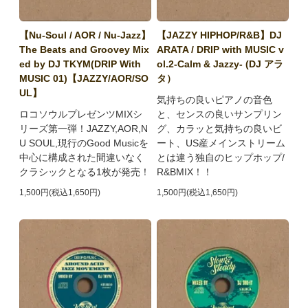
【Nu-Soul / AOR / Nu-Jazz】
【JAZZY HIPHOP/R&B】DJ
The Beats and Groovey Mix
ARATA / DRIP with MUSIC v
ed by DJ TKYM(DRIP With
ol.2-Calm & Jazzy- (DJ アラ
MUSIC 01)【JAZZY/AOR/SO
タ）
UL】
気持ちの良いピアノの音色
ロコソウルプレゼンツMIXシ
と、センスの良いサンプリン
リーズ第一弾！JAZZY,AOR,N
グ、カラッと気持ちの良いビ
U SOUL,現行のGood Musicを
ート、US産メインストリーム
中心に構成された間違いなく
とは違う独自のヒップホップ/
クラシックとなる1枚が発売！
R&BMIX！！
1,500円(税込1,650円)
1,500円(税込1,650円)