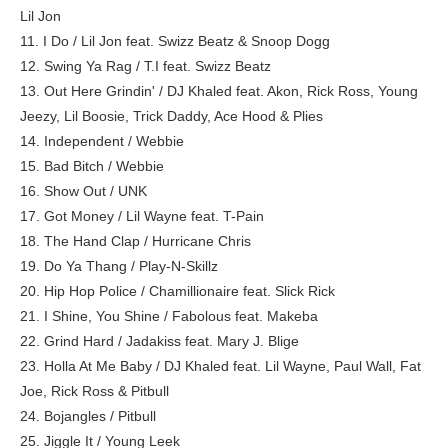
Lil Jon
11. I Do / Lil Jon feat. Swizz Beatz & Snoop Dogg
12. Swing Ya Rag / T.I feat. Swizz Beatz
13. Out Here Grindin' / DJ Khaled feat. Akon, Rick Ross, Young
Jeezy, Lil Boosie, Trick Daddy, Ace Hood & Plies
14. Independent / Webbie
15. Bad Bitch / Webbie
16. Show Out / UNK
17. Got Money / Lil Wayne feat. T-Pain
18. The Hand Clap / Hurricane Chris
19. Do Ya Thang / Play-N-Skillz
20. Hip Hop Police / Chamillionaire feat. Slick Rick
21. I Shine, You Shine / Fabolous feat. Makeba
22. Grind Hard / Jadakiss feat. Mary J. Blige
23. Holla At Me Baby / DJ Khaled feat. Lil Wayne, Paul Wall, Fat
Joe, Rick Ross & Pitbull
24. Bojangles / Pitbull
25. Jiggle It / Young Leek