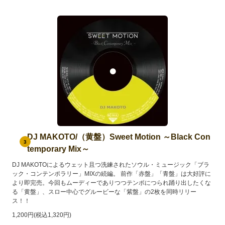
DJ MAKOTO/（黄盤）Sweet Motion ～Black Con
3
temporary Mix～
DJ MAKOTOによるウェット且つ洗練されたソウル・ミュージック「ブラ
ック・コンテンポラリー」MIXの続編。 前作「赤盤」「青盤」は大好評に
より即完売。今回もムーディーでありつつテンポにつられ踊り出したくな
る「黄盤」、スロー中心でグルービーな「紫盤」の2枚を同時リリー
ス！！
1,200円(税込1,320円)