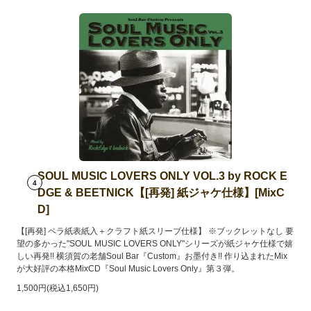
SOUL MUSIC LOVERS ONLY VOL.3 by ROCK E
4
DGE & BEETNICK【[再発] 紙ジャケ仕様】[MixC
D]
【[再発] ペラ紙表紙入＋クラフト紙スリーブ仕様】 ※ブックレットなし 要
望の多かった"SOUL MUSIC LOVERS ONLY"シリーズが紙ジャケ仕様で嬉
しい再発!! 横須賀の老舗Soul Bar『Custom』お墨付き!! 作り込まれたMix
が大好評の本格MixCD『Soul Music Lovers Only』第３弾。
1,500円(税込1,650円)