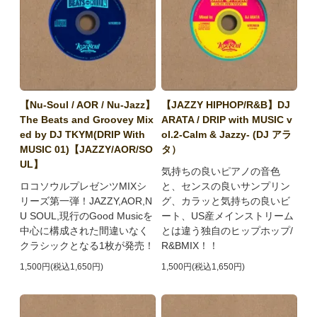
【Nu-Soul / AOR / Nu-Jazz】
【JAZZY HIPHOP/R&B】DJ
The Beats and Groovey Mix
ARATA / DRIP with MUSIC v
ed by DJ TKYM(DRIP With
ol.2-Calm & Jazzy- (DJ アラ
MUSIC 01)【JAZZY/AOR/SO
タ）
UL】
気持ちの良いピアノの音色
ロコソウルプレゼンツMIXシ
と、センスの良いサンプリン
リーズ第一弾！JAZZY,AOR,N
グ、カラッと気持ちの良いビ
U SOUL,現行のGood Musicを
ート、US産メインストリーム
中心に構成された間違いなく
とは違う独自のヒップホップ/
クラシックとなる1枚が発売！
R&BMIX！！
1,500円(税込1,650円)
1,500円(税込1,650円)