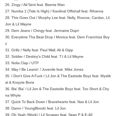
26. Zingy / Ak'Sent feat. Beenie Man
27. Numba 1 (Tide Is High) / Kardinal Offishall feat. Rihanna
28. This Goes Out / Murphy Lee feat. Nelly, Roscoe, Cardan, Lil
Jon & Lil Wayne
29. Dem Jeans / Chingy feat. Jermaine Dupri
30. Everytime Tha Beat Drop / Monica feat. Dem Franchize Boy
z
31. Grillz / Nelly feat. Paul Wall, Ali & Gipp
32. Soldier / Destiny's Child feat. T.I & Lil Wayne
33. Nolia Clap / UTP
34. Way I Be Leanin' / Juvenile feat. Mike Jones
35. I Don't Give A Fuck / Lil Jon & The Eastside Boyz feat. Mystik
al & Krayzie Bone
36. Bia' Bia' / Lil Jon & The Eastside Boyz feat. Too Short & Chy
na Whyte
37. Quick To Back Down / Bravehearts feat. Nas & Lil Jon
38. Damn / YoungBloodz feat. Lil Jon
39. Oh Yeah (Work) / Lil Scrappy feat. Sean P & E-40