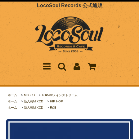
LocoSoul Records 公式通販
ホーム
>
MIX CD
>
TOP40/メインストリーム
ホーム
>
新入荷MIXCD
>
HIP HOP
ホーム
>
新入荷MIXCD
>
R&B