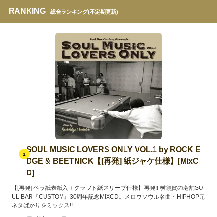
RANKING
総合ランキング(不定期更新)
SOUL MUSIC LOVERS ONLY VOL.1 by ROCK E
1
DGE & BEETNICK【[再発] 紙ジャケ仕様】[MixC
D]
【[再発] ペラ紙表紙入＋クラフト紙スリーブ仕様】再発!! 横須賀の老舗SO
UL BAR『CUSTOM』30周年記念MIXCD。メロウソウル名曲・HIPHOP元
ネタばかりをミックス!!