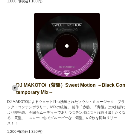
1,000円(税込1,100円)
DJ MAKOTO/（紫盤）Sweet Motion ～Black Con
2
temporary Mix～
DJ MAKOTOによるウェット且つ洗練されたソウル・ミュージック「ブラ
ック・コンテンポラリー」MIXの続編。 前作「赤盤」「青盤」は大好評に
より即完売。今回もムーディーでありつつテンポにつられ踊り出したくな
る「黄盤」、スロー中心でグルービーな「紫盤」の2枚を同時リリー
ス！！
1,200円(税込1,320円)