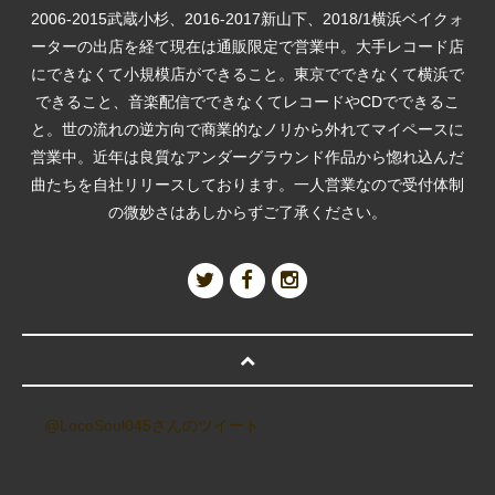
2006-2015武蔵小杉、2016-2017新山下、2018/1横浜ベイクォ
ーターの出店を経て現在は通販限定で営業中。大手レコード店
にできなくて小規模店ができること。東京でできなくて横浜で
できること、音楽配信でできなくてレコードやCDでできるこ
と。世の流れの逆方向で商業的なノリから外れてマイペースに
営業中。近年は良質なアンダーグラウンド作品から惚れ込んだ
曲たちを自社リリースしております。一人営業なので受付体制
の微妙さはあしからずご了承ください。
@LocoSoul045さんのツイート