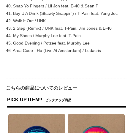
40. Snap Yo Fingers / Lil Jon feat. E-40 & Sean P
41. Buy U A Drink (Shawty Snappin') / T-Pain feat. Yung Joc
42. Walk It Out / UNK
43. 2 Step (Remix) / UNK feat. T-Pain, Jim Jones & E-40
44. My Shoes / Murphy Lee feat. T-Pain
45. Good Evening / Potzee feat. Murphy Lee
46. Area Code - Ho (Live At Amsterdam) / Ludacris
こちらの商品についてのレビュー
PICK UP ITEM!!
ピックアップ商品