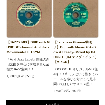
【JAZZY MIX】DRIP with M
【Japanese Groove/和モ
USIC ＃3-Around Acid Jazz
ノ】Drip with Music #04 -Sl
Movement-/DJ TKYM
ow & Steady- Mixed by DJ
DIG-IT（DJ ディグ・イット）
『Acid Jazz Label』関連の新
【MIXCD】
旧楽曲を中心に構成された至
極のJAZZ空間！！
LOCOSOUL オリジナルMIX第
4弾！！和モノという響きにハ
1,500円(税込1,650円)
ードルを感じる方にこそ是非
聞いてほしいオススメ盤！
1,500円(税込1,650円)
もっと見る