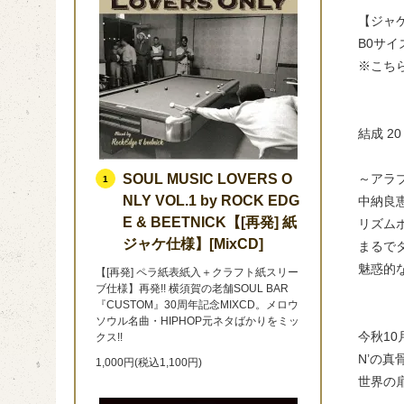
【ジャ
B0サ
※こちらは
結成 
SOUL MUSIC LOVERS O
～アラ
1
NLY VOL.1 by ROCK EDG
中納良
E & BEETNICK【[再発] 紙
リズム
ジャケ仕様】[MixCD]
まるで
魅惑的な「
【[再発] ペラ紙表紙入＋クラフト紙スリー
ブ仕様】再発!! 横須賀の老舗SOUL BAR
『CUSTOM』30周年記念MIXCD。メロウ
ソウル名曲・HIPHOP元ネタばかりをミッ
今秋10
クス!!
N’の
1,000円(税込1,100円)
世界の