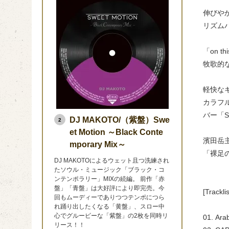
伸びやか
リズム
「on 
牧歌的
軽快な
カラフ
バー「Sh
DJ MAKOTO/（紫盤）Swe
2
et Motion ～Black Conte
濱田岳
mporary Mix～
「裸足
DJ MAKOTOによるウェット且つ洗練され
たソウル・ミュージック「ブラック・コ
ンテンポラリー」MIXの続編。 前作「赤
盤」「青盤」は大好評により即完売。今
[Tracklis
回もムーディーでありつつテンポにつら
れ踊り出したくなる「黄盤」、スロー中
心でグルービーな「紫盤」の2枚を同時リ
01. Ar
リース！！