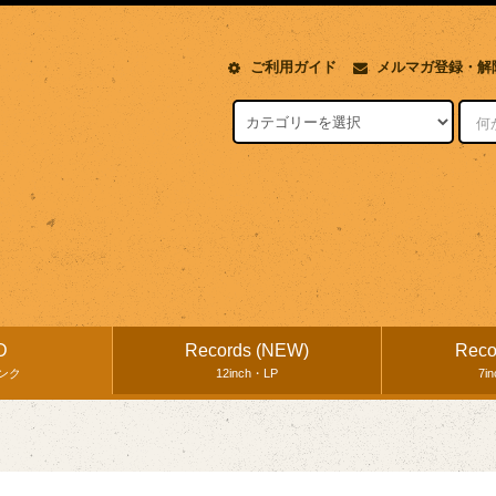
ご利用ガイド
メルマガ登録・解
D
Records (NEW)
Reco
ンク
12inch・LP
7i