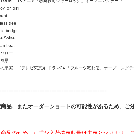
CAPTURE （TVアニメ「歌舞伎町シャーロック」オープニングテーマ）
boy, oh girl
amant
eless tree
this bridge
ine Shine
man beat
衛星ハロー
象風景
裸足の果実 （テレビ東京系 ドラマ24 「フルーツ宅配便」オープニング
=============================================
定商品、またオーダーショートの可能性があるため、ご
定商品のため、正式な入荷確定数量は未定となります。