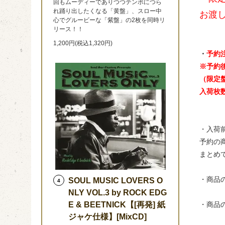
回もムーディーでありつつテンポにつら
れ踊り出したくなる「黄盤」、スロー中
お渡
心でグルービーな「紫盤」の2枚を同時リ
リース！！
1,200円(税込1,320円)
・
予約
※予約
（限定
入荷枚
・入荷
予約の
まとめ
・商品
SOUL MUSIC LOVERS O
4
NLY VOL.3 by ROCK EDG
E & BEETNICK【[再発] 紙
・商品
ジャケ仕様】[MixCD]