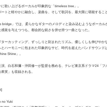
に歌い上げるボーカルが印象的な「timeless tree」。
パートと軽やかに融合し、楽曲を、そして歌詞を、最大限に堪能するこ
this bridge」では、柔らかなギターのメロディと染み込むようなボーカル
な感覚を与えつつも、都会的な鋭さを併せ持つ一曲となった。
ギターカッティング、ずっしりと刻まれたリズム、優しくしも伸びやか
ルとハーモニーに包まれた印象的なサビ、時代を超えたバンドサウンド
ine Shine」。
主演、白石和彌・沖田修一が監督を務める、テレビ東京系ドラマ24「フ
の果実」も収録される。
t]
ab no Yuki