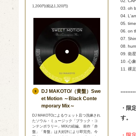
02. 
1,200円(税込1,320円)
03. oh 
04. L'
05. tim
06. on 
07. Sh
08. hu
09. 
10. 心
11. 
DJ MAKOTO/（黄盤）Swe
======
3
et Motion ～Black Conte
mporary Mix～
・限
DJ MAKOTOによるウェット且つ洗練され
す。
たソウル・ミュージック「ブラック・コ
ンテンポラリー」MIXの続編。 前作「赤
盤」「青盤」は大好評により即完売。今
・限