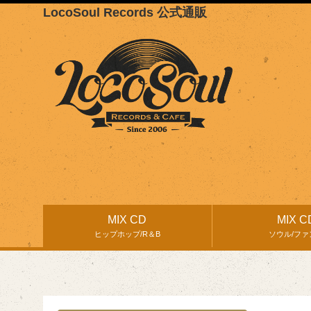
LocoSoul Records 公式通販
MIX CD
MIX C
ヒップホップ/R＆B
ソウル/ファ