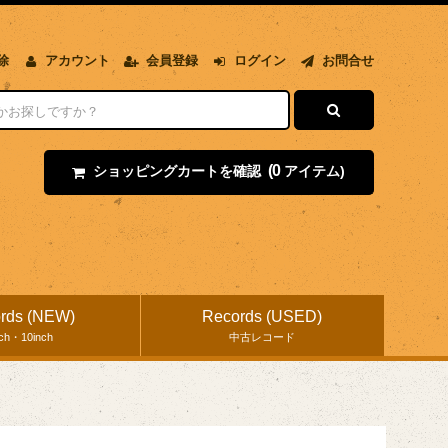
除
アカウント
会員登録
ログイン
お問合せ
(0
ショッピングカートを確認
アイテム)
rds (NEW)
Records (USED)
nch・10inch
中古レコード