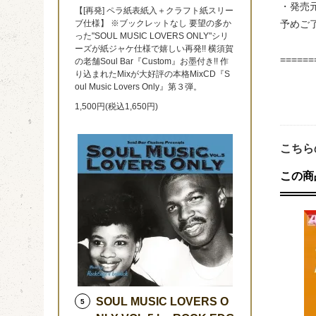
・発売
【[再発] ペラ紙表紙入＋クラフト紙スリー
ブ仕様】 ※ブックレットなし 要望の多か
予めご
った"SOUL MUSIC LOVERS ONLY"シリ
ーズが紙ジャケ仕様で嬉しい再発!! 横須賀
======
の老舗Soul Bar『Custom』お墨付き!! 作
り込まれたMixが大好評の本格MixCD『S
oul Music Lovers Only』第３弾。
1,500円(税込1,650円)
こちら
この商
SOUL MUSIC LOVERS O
5