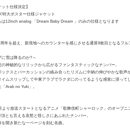
ケット仕様決定】
イズ特大ポスター仕様ジャケット
12inch analog 「Dream Baby Dream 」のみの仕様となります
20 周年を超え、新境地へのカウンターを感じさせる通算9枚目となるフ
ブに雪は降るのか?～
恵の神秘的なリリックから広がるファンタスティックなナンバー。
ボックスとパーカッションの絡み合ったリズムに中納の伸びやかな歌声
タイムスリップして中東アラブでラクダにのってるような感覚に浸って
Arab no Yuki」。
月より放送スタートとなるアニメ「歌舞伎町シャーロック」のオープニングテ
真骨頂とも言える哀愁と怪しさにあふれたナンバー。
扉を開き新たな一ページを刻む名曲。