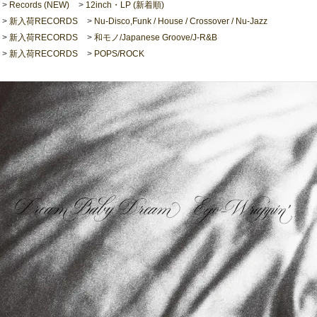
>
Records (NEW)
>
12inch・LP (新着順)
>
新入荷RECORDS
>
Nu-Disco,Funk / House / Crossover / Nu-Jazz
>
新入荷RECORDS
>
和モノ/Japanese Groove/J-R&B
>
新入荷RECORDS
>
POPS/ROCK