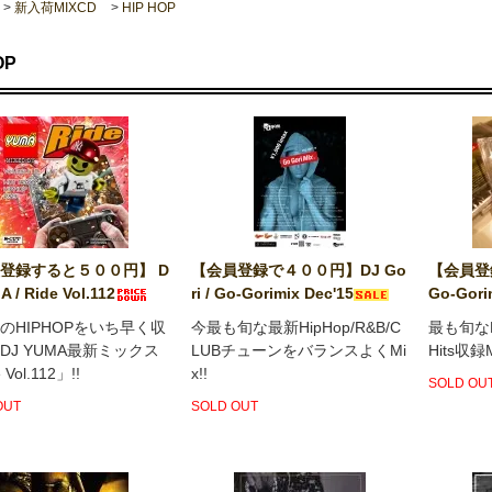
>
新入荷MIXCD
>
HIP HOP
OP
登録すると５００円】 D
【会員登録で４００円】DJ Go
【会員登録
 / Ride Vol.112
ri / Go-Gorimix Dec'15
Go-Gori
のHIPHOPをいち早く収
今最も旬な最新HipHop/R&B/C
最も旬なHi
DJ YUMA最新ミックス
LUBチューンをバランスよくMi
Hits収録M
 Vol.112」!!
x!!
SOLD OU
OUT
SOLD OUT