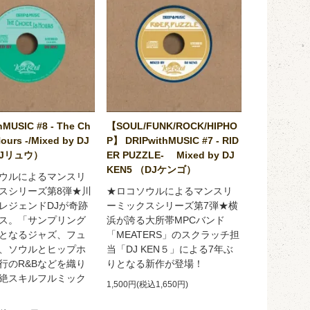
hMUSIC #8 - The Ch
【SOUL/FUNK/ROCK/HIPHO
Hours -/Mixed by DJ
P】 DRIPwithMUSIC #7 - RID
DJリュウ）
ER PUZZLE- Mixed by DJ
KEN5 （DJケンゴ）
ウルによるマンスリ
スシリーズ第8弾★川
★ロコソウルによるマンスリ
レジェンドDJが奇跡
ーミックスシリーズ第7弾★横
ス。「サンプリング
浜が誇る大所帯MPCバンド
となるジャズ、フュ
「MEATERS」のスクラッチ担
、ソウルとヒップホ
当「DJ KEN５」による7年ぶ
行のR&Bなどを織り
りとなる新作が登場！
絶スキルフルミック
1,500円(税込1,650円)