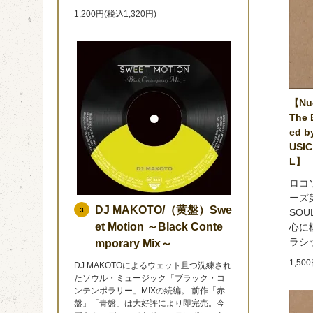
1,200円(税込1,320円)
【Nu-
The 
ed b
USIC
L】
ロコ
ーズ第
DJ MAKOTO/（黄盤）Swe
3
SOU
et Motion ～Black Conte
心に
ラシ
mporary Mix～
1,50
DJ MAKOTOによるウェット且つ洗練され
たソウル・ミュージック「ブラック・コ
ンテンポラリー」MIXの続編。 前作「赤
盤」「青盤」は大好評により即完売。今