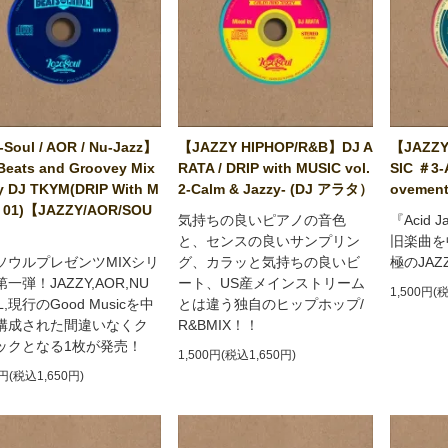
Soul / AOR / Nu-Jazz】
【JAZZY HIPHOP/R&B】DJ A
【JAZZY
Beats and Groovey Mix
RATA / DRIP with MUSIC vol.
SIC ＃3-
y DJ TKYM(DRIP With M
2-Calm & Jazzy- (DJ アラタ）
ovement
 01)【JAZZY/AOR/SOU
気持ちの良いピアノの音色
『Acid 
と、センスの良いサンプリン
旧楽曲を
ソウルプレゼンツMIXシリ
グ、カラッと気持ちの良いビ
極のJA
一弾！JAZZY,AOR,NU
ート、US産メインストリーム
1,500円(
L,現行のGood Musicを中
とは違う独自のヒップホップ/
構成された間違いなくク
R&BMIX！！
ックとなる1枚が発売！
1,500円(税込1,650円)
0円(税込1,650円)