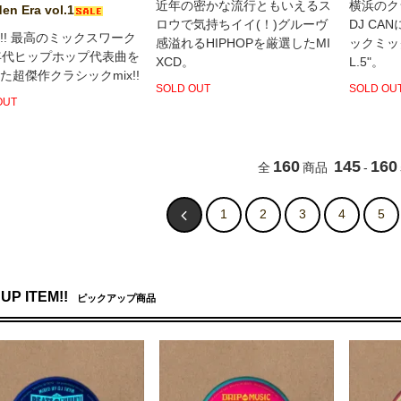
近年の密かな流行ともいえるス
横浜のク
en Era vol.1
ロウで気持ちイイ(！)グルーヴ
DJ C
!! 最高のミックスワーク
感溢れるHIPHOPを厳選したMI
ックミック
年代ヒップホップ代表曲を
XCD。
L.5"。
た超傑作クラシックmix!!
SOLD OUT
SOLD OU
OUT
160
145
160
全
商品
-
1
2
3
4
5
UP ITEM!!
ピックアップ商品