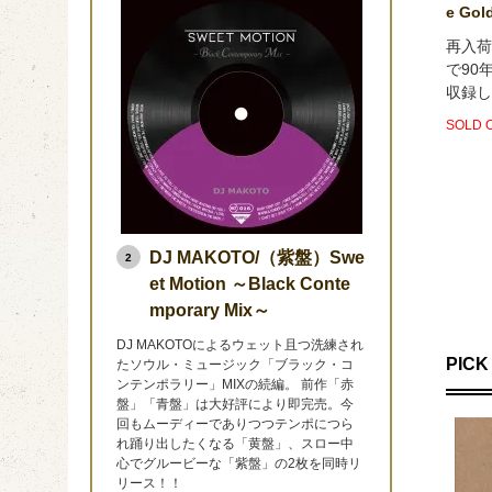
e Gold
再入荷
で90
収録し
SOLD 
DJ MAKOTO/（紫盤）Swe
2
et Motion ～Black Conte
mporary Mix～
DJ MAKOTOによるウェット且つ洗練され
PICK 
たソウル・ミュージック「ブラック・コ
ンテンポラリー」MIXの続編。 前作「赤
盤」「青盤」は大好評により即完売。今
回もムーディーでありつつテンポにつら
れ踊り出したくなる「黄盤」、スロー中
心でグルービーな「紫盤」の2枚を同時リ
リース！！