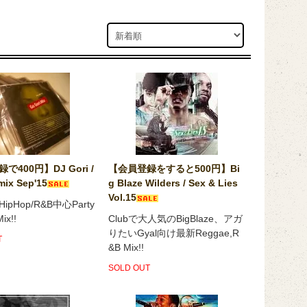
で400円】DJ Gori /
【会員登録をすると500円】Bi
mix Sep'15
g Blaze Wilders / Sex & Lies
Vol.15
pHop/R&B中心Party
ix!!
Clubで大人気のBigBlaze、アガ
りたいGyal向け最新Reggae,R
T
&B Mix!!
SOLD OUT