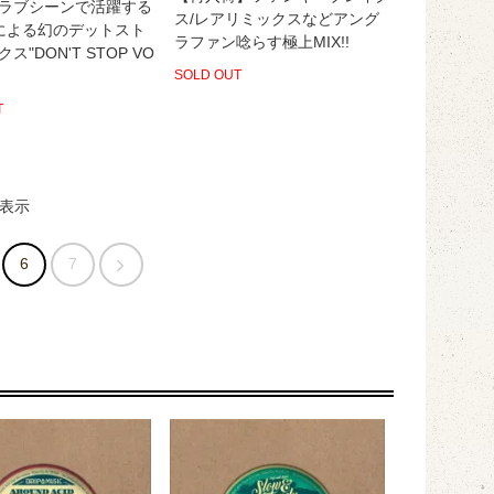
ラブシーンで活躍する
ス/レアリミックスなどアング
ANによる幻のデットスト
ラファン唸らす極上MIX!!
ス"DON'T STOP VO
SOLD OUT
T
表示
6
7