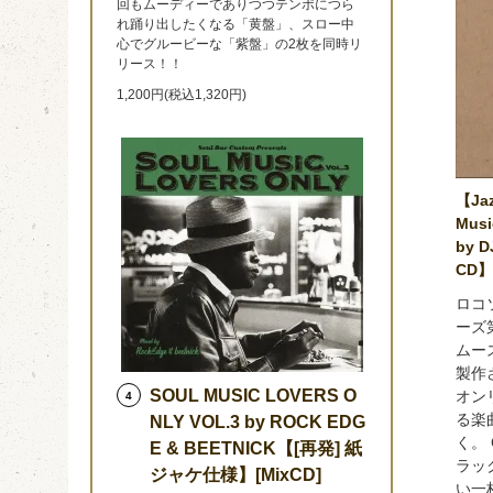
回もムーディーでありつつテンポにつら
れ踊り出したくなる「黄盤」、スロー中
心でグルービーな「紫盤」の2枚を同時リ
リース！！
1,200円(税込1,320円)
【Jaz
Musi
by 
CD
ロコ
ーズ
ムース
製作
SOUL MUSIC LOVERS O
オンリ
4
る楽
NLY VOL.3 by ROCK EDG
く。 
E & BEETNICK【[再発] 紙
ラッ
ジャケ仕様】[MixCD]
い一