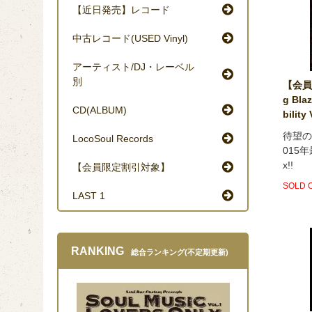
【近日発売】レコード
中古レコード(USED Vinyl)
アーティスト/DJ・レーベル
別
【会員
g Blaz
CD(ALBUM)
bility
待望のBi
LocoSoul Records
015年
x!!
【会員限定割引対象】
SOLD 
LAST 1
RANKING
総合ランキング(不定期更新)