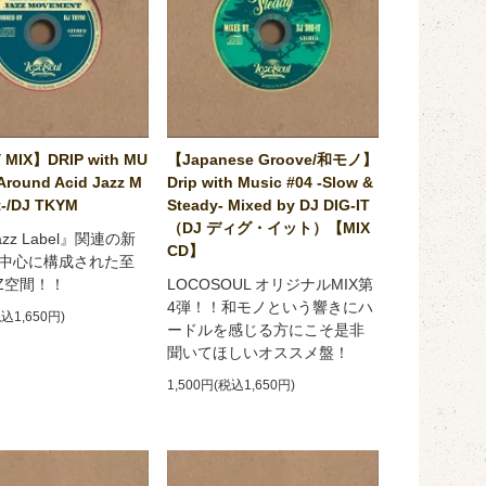
 MIX】DRIP with MU
【Japanese Groove/和モノ】
Around Acid Jazz M
Drip with Music #04 -Slow &
-/DJ TKYM
Steady- Mixed by DJ DIG-IT
（DJ ディグ・イット）【MIX
Jazz Label』関連の新
CD】
中心に構成された至
ZZ空間！！
LOCOSOUL オリジナルMIX第
4弾！！和モノという響きにハ
税込1,650円)
ードルを感じる方にこそ是非
聞いてほしいオススメ盤！
1,500円(税込1,650円)