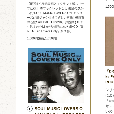
【[再発] ペラ紙表紙入＋クラフト紙スリー
1,50
ブ仕様】 ※ブックレットなし 要望の多か
った"SOUL MUSIC LOVERS ONLY"シリ
ーズが紙ジャケ仕様で嬉しい再発!! 横須賀
の老舗Soul Bar『Custom』お墨付き!! 作
り込まれたMixが大好評の本格MixCD『S
oul Music Lovers Only』第３弾。
1,500円(税込1,650円)
「DRI
ke F
ROU
シリ
によ
「sm
セン
SOUL MUSIC LOVERS O
5
いの