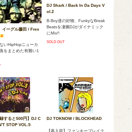
DJ Shark / Back In Da Days V
ol.2
B-Boy達の好物、FunkyなBreak
Beatsを凄腕DJがダイナミック
】イーグル藤田 / Fres
にMix!!
SOLD OUT
ないHipHopニューカ
曲をまとめた有難い1
T
すると500円】DJ C
DJ TOKNOW / BLOCKHEAD
N'T STOP VOL.5
【再入荷】ファンキーブレイク