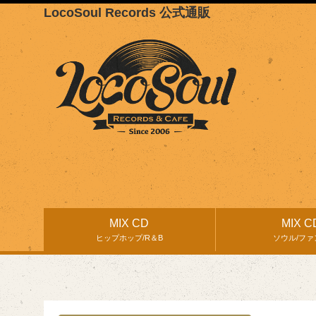
LocoSoul Records 公式通販
MIX CD
MIX C
ヒップホップ/R＆B
ソウル/ファ