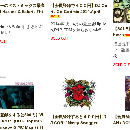
ーのベストミックス最高
【会員登録で４００円】DJ Go
Hazime & Safari / Thi
ri / Go-Gorimix 2014.April
g
2014年1月~4月の最重要HipHo
azime＆Safariによるビギ
【SALE
p,R&B,EDMを漏らさずmix!!
Mix!!
hmen
SOLD OUT
OUT
把握出来
マー話題
枚!!
SOLD OU
登録をすると500円】VI
【会員登録すると４００円】D
【会員登録
IANTS (DDT-Tropican
J GORI / Nasty Swagger
AN / DO
 mappy & MC Magi) / Th