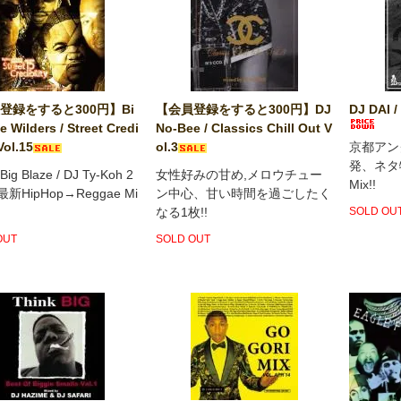
登録をすると300円】Bi
【会員登録をすると300円】DJ
DJ DAI 
e Wilders / Street Credi
No-Bee / Classics Chill Out V
 Vol.15
ol.3
京都アング
発、ネタ物
g Blaze / DJ Ty-Koh 2
女性好みの甘め,メロウチュー
Mix!!
最新HipHop→Reggae Mi
ン中心、甘い時間を過ごしたく
なる1枚!!
SOLD OU
OUT
SOLD OUT