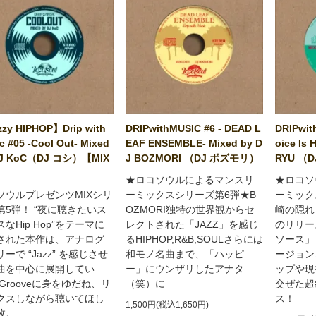
zy HIPHOP】Drip with
DRIPwithMUSIC #6 - DEAD L
DRIPwit
c #05 -Cool Out- Mixed
EAF ENSEMBLE- Mixed by D
oice Is 
DJ KoC（DJ コシ）【MIX
J BOZMORI （DJ ボズモリ）
RYU （
】
★ロコソウルによるマンスリ
★ロコソ
ソウルプレゼンツMIXシリ
ーミックスシリーズ第6弾★B
ーミック
第5弾！ “夜に聴きたいス
OZMORI独特の世界観からセ
崎の隠れ
なHip Hop”をテーマに
レクトされた「JAZZ」を感じ
のリリー
された本作は、アナログ
るHIPHOP,R&B,SOULさらには
ソース」
ーで “Jazz” を感じさせ
和モノ名曲まで、「ハッピ
ージョン
曲を中心に展開してい
ー」にウンザリしたアナタ
ップや現
Grooveに身をゆだね、リ
（笑）に
交ぜた超
クスしながら聴いてほし
ス！
1,500円(税込1,650円)
枚。