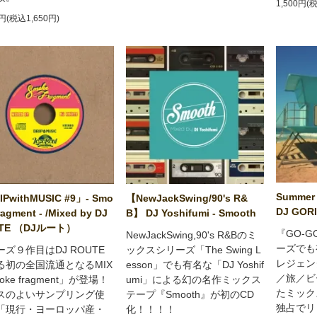
1,500円(
0円(税込1,650円)
Summer 
PwithMUSIC #9」- Smo
【NewJackSwing/90's R&
DJ GORI
ragment - /Mixed by DJ
B】 DJ Yoshifumi - Smooth
TE （DJルート）
『GO-G
NewJackSwing,90's R&Bのミ
ーズでも
ーズ９作目はDJ ROUTE
ックスシリーズ「The Swing L
レジェン
る初の全国流通となるMIX
esson」でも有名な「DJ Yoshif
／旅／ビ
oke fragment」が登場！
umi」による幻の名作ミックス
たミック
スのよいサンプリング使
テープ『Smooth』が初のCD
独占でリ
「現行・ヨーロッパ産・
化！！！！