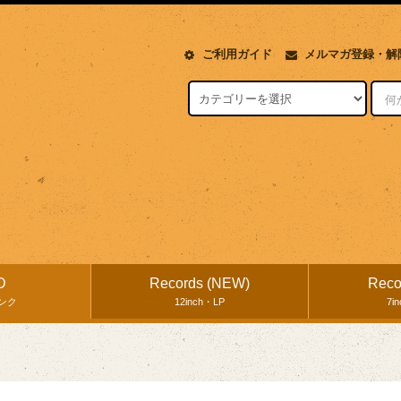
ご利用ガイド
メルマガ登録・解
D
Records (NEW)
Reco
ンク
12inch・LP
7i