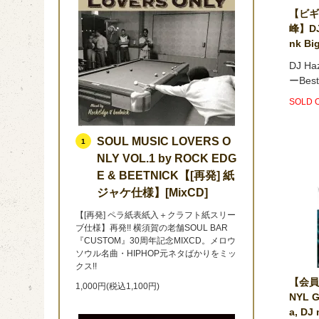
【ビギ
峰】DJ 
nk Bi
DJ H
ーBest 
SOLD 
SOUL MUSIC LOVERS O
1
NLY VOL.1 by ROCK EDG
E & BEETNICK【[再発] 紙
ジャケ仕様】[MixCD]
【[再発] ペラ紙表紙入＋クラフト紙スリー
ブ仕様】再発!! 横須賀の老舗SOUL BAR
『CUSTOM』30周年記念MIXCD。メロウ
ソウル名曲・HIPHOP元ネタばかりをミッ
クス!!
【会員
1,000円(税込1,100円)
NYL G
a, DJ