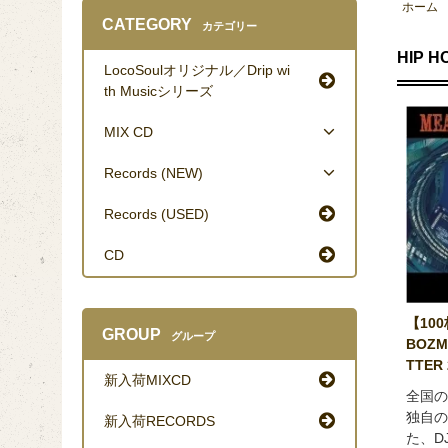
ホーム
CATEGORY
カテゴリー
HIP H
LocoSoulオリジナル／Drip wi
th Musicシリーズ
MIX CD
Records (NEW)
Records (USED)
CD
【100
GROUP
グループ
BOZM
TTER 
新入荷MIXCD
全国の
独自の
新入荷RECORDS
た、D