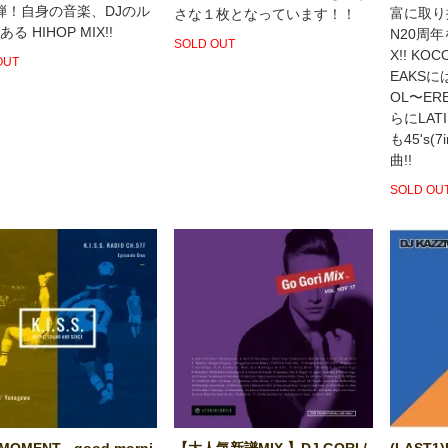
2弾！自身の音楽、DJのル
富に取り揃
さな１枚となっています！！
る HIHOP MIX!!
N20周
SOLD OUT
X!! K
OUT
EAKSに
OL〜ERE
らにLAT
も45's(
曲!!
SOLD OU
MOMENT - good morni
【大人気新譜MIX 】DJ GORI /
(LAST1)