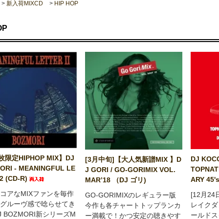
>
新入荷MIXCD
>
HIP HOP
OP
枚限定HIPHOP MIX】DJ
DJ KOCO
[3月中旬]【大人気新譜MIX 】D
ORI - MEANINGFUL LE
TOPNAT
J GORI / GO-GORIMIX VOL.
2 (CD-R)
ARY 45'
MAR’18 （DJ ゴリ)
コアなMIXファンを毎作
[12月2
GO-GORIMIXのレギュラー版
グルーヴ感で唸らせてき
レイクダ
今作も各チャートトップランカ
J BOZMORI新シリーズM
ールドス
ー満載で！かつ安定の聴きやす