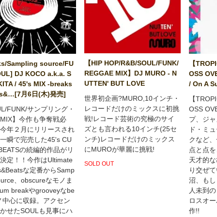
【HIP HOP/R&B/SOUL/FUNK/
ks/Sampling source/FU
【TROPI
REGGAE MIX】DJ MURO - N
UL] DJ KOCO a.k.a. S
OSS OV
UTTEN' BUT LOVE
ITA / 45's MIX -breaks
/ On A S
ts&…[7月6日(木)発売]
世界初企画?MURO,10インチ・
【TROPIC
レコードだけのミックスに初挑
UL/FUNK/サンプリング・
OSS O
戦!レコード芸術の究極のサイ
MIX】今作も争奪戦必
プ、ジャ
ズとも言われる10インチ(25セ
今年２月にリリースされ
ド・ミュ
ンチ)レコードだけのミックス
一瞬で完売した45's CU
クなど、
にMUROが華麗に挑戦!
52BEATSの続編的作品がリ
点と点を
決定！！今作はUltimate
天才的な
SOLD OUT
ks&Beatsな定番からSamp
り交ぜて
Source、obscureなモノま
沼、もし
um breakやgrooveyなbe
人未到の
モノ中心に収録。アクセン
ロスオー
かせたSOULも見事にハ
作!!