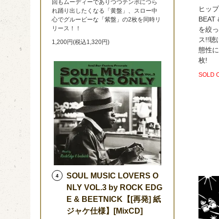
回もムーディーでありつつテンポにつら
ヒップ
れ踊り出したくなる「黄盤」、スロー中
BEAT
心でグルービーな「紫盤」の2枚を同時リ
リース！！
を絞っ
ス!!
1,200円(税込1,320円)
態性に
枚!
SOLD 
SOUL MUSIC LOVERS O
4
NLY VOL.3 by ROCK EDG
E & BEETNICK【[再発] 紙
ジャケ仕様】[MixCD]