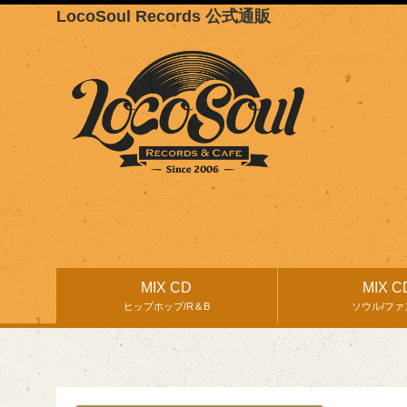
LocoSoul Records 公式通販
MIX CD
MIX C
ヒップホップ/R＆B
ソウル/ファ