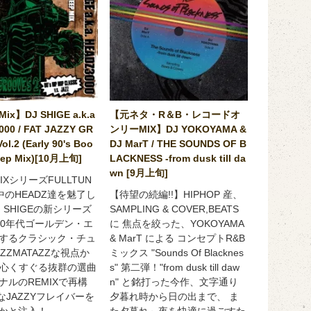
Mix】DJ SHIGE a.k.a
【元ネタ・R＆B・レコードオ
00 / FAT JAZZY GR
ンリーMIX】DJ YOKOYAMA &
l.2 (Early 90's Boo
DJ MarT / THE SOUNDS OF B
eep Mix)[10月上旬]
LACKNESS -from dusk till da
wn [9月上旬]
IXシリーズFULLTUN
中のHEADZ達を魅了し
【待望の続編!!】HIPHOP 産、
 SHIGEの新シリーズ
SAMPLING & COVER,BEATS
90年代ゴールデン・エ
に 焦点を絞った、YOKOYAMA
するクラシック・チュ
& MarT による コンセプトR&B
ZZMATAZZな視点か
ミックス "Sounds Of Blacknes
OY心くすぐる抜群の選曲
s" 第二弾！"from dusk till daw
ナルのREMIXで再構
n" と銘打った今作、文字通り
なJAZZYフレイバーを
夕暮れ時から日の出まで、 ま
かと注入！
た夕暮れ～夜を快適に過ごすた