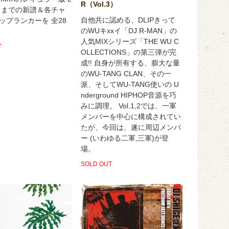
R（Vol.3）
7月までの新譜＆各チャ
自他共に認める、DLIPきって
ップランカーを 全28
のWUキxxイ「DJ R-MAN」の
人気MIXシリーズ「THE WU C
T
OLLECTIONS」の第三弾が完
成!! 自身が所有する、膨大な量
のWU-TANG CLAN、その一
派、そしてWU-TANG使いの U
nderground HIPHOP音源を巧
みに調理。 Vol.1,2では、一軍
メンバーを中心に構成されてい
たが、今回は、遂に周辺メンバ
ー (いわゆる二軍,三軍)が登
場。
SOLD OUT