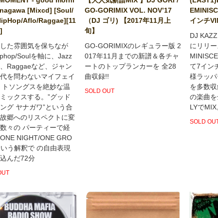
anagawa [Mixcd] [Soul/
GO-GORIMIX VOL. NOV’17
EMINIS
HipHop/Aflo/Raggae][11
（DJ ゴリ) 【2017年11月上
インチVIN
]
旬】
DJ KA
した雰囲気を保ちなが
GO-GORIMIXのレギュラー版 2
にリリース
phop/Soulを軸に、Jazz
017年11月までの新譜＆各チャ
MINIS
lo、Raggaeなど、ジャン
ートのトップランカーを 全28
て7インチ
代を問わないマイフェイ
曲収録!!
様ラッパ
 トソングスを絶妙な温
を多数収
SOLD OUT
ミックスする。”グッド
の楽曲を全
ング ヤナガワ”という合
LYでMI
故郷へのリスペクトに変
SOLD OU
数々の パーティーで経
NE NIGHT/ONE GRO
という解釈で の自由表現
込んだ72分
OUT