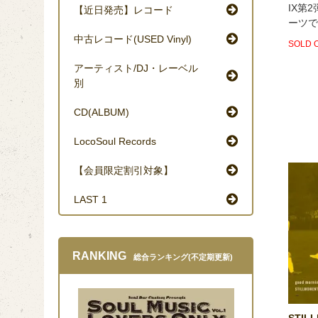
IX第
【近日発売】レコード
ーツであ
中古レコード(USED Vinyl)
SOLD 
アーティスト/DJ・レーベル
別
CD(ALBUM)
LocoSoul Records
【会員限定割引対象】
LAST 1
RANKING
総合ランキング(不定期更新)
STILL