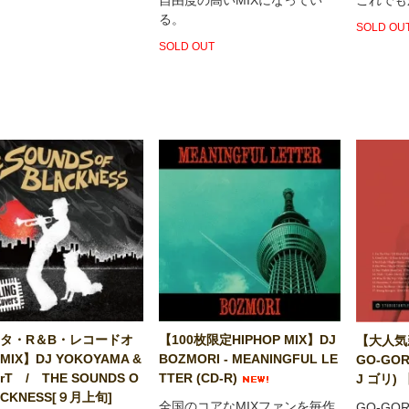
る。
SOLD OU
SOLD OUT
タ・R＆B・レコードオ
【100枚限定HIPHOP MIX】DJ
【大人気新
IX】DJ YOKOYAMA &
BOZMORI - MEANINGFUL LE
GO-GORI
arT / THE SOUNDS O
TTER (CD-R)
J ゴリ)
ACKNESS[９月上旬]
全国のコアなMIXファンを毎作
GO-GO