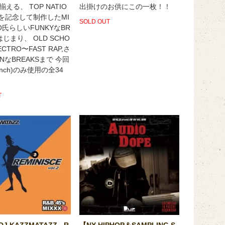
える、 TOP NATIO
出掛けのお供にこの一枚！！
年を記念して制作したMI
SOLD OUT
OCO氏らしいFUNKYなBR
はじまり、 OLD SCHO
CTRO〜FAST RAP,さ
INなBREAKSまで 今回
7inch)のみ使用の全34
T
DJ KAZZMATAZZ - R
【NY HIPHOP＆SAMPLING S