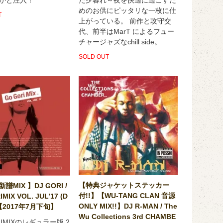
めのお供にピッタリな一枚に仕
T
上がっている。 前作と攻守交
代、前半はMarT によるフュー
チャージャズなchill side。
SOLD OUT
【特典ジャケットステッカー
譜MIX 】DJ GORI /
付!!】【WU-TANG CLAN 音源
MIX VOL. JUL’17 (D
ONLY MIX!!】DJ R-MAN / The
 【2017年7月下旬】
Wu Collections 3rd CHAMBE
RIMIXのレギュラー版 2