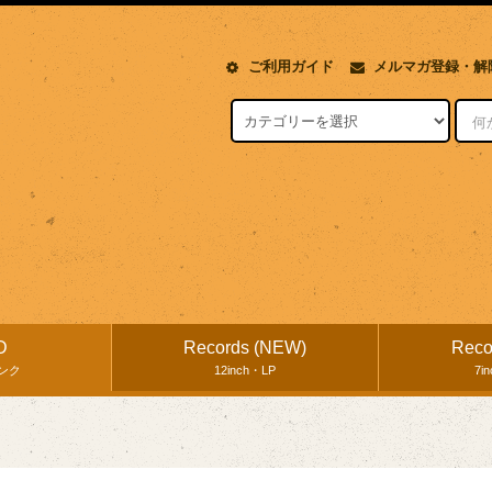
ご利用ガイド
メルマガ登録・解
D
Records (NEW)
Reco
ンク
12inch・LP
7i