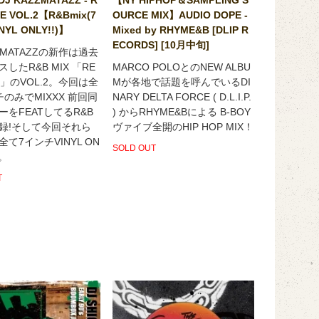
CE VOL.2【R&Bmix(7
OURCE MIX】AUDIO DOPE -
YL ONLY!!)】
Mixed by RHYME&B [DLIP R
ECORDS] [10月中旬]
ZZMATAZZの新作は過去
したR&B MIX 「RE
MARCO POLOとのNEW ALBU
CE」のVOL.2。今回は全
Mが各地で話題を呼んでいるDI
のみでMIXXX 前回同
NARY DELTA FORCE ( D.L.I.P.
ーをFEATしてるR&B
) からRHYME&Bによる B-BOY
録!そして今回それら
ヴァイブ全開のHIP HOP MIX！
て7インチVINYL ON
SOLD OUT
X。
T