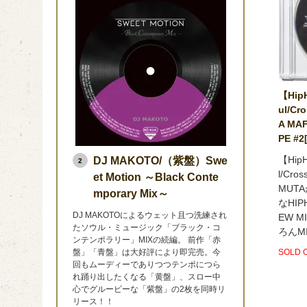
【HipH
ul/Cr
A MA
PE #2
【HipH
DJ MAKOTO/（紫盤）Swe
2
l/Cro
et Motion ～Black Conte
MUT
mporary Mix～
なHIP
DJ MAKOTOによるウェット且つ洗練され
EW M
たソウル・ミュージック「ブラック・コ
ろんMI
ンテンポラリー」MIXの続編。 前作「赤
SOLD 
盤」「青盤」は大好評により即完売。今
回もムーディーでありつつテンポにつら
れ踊り出したくなる「黄盤」、スロー中
心でグルービーな「紫盤」の2枚を同時リ
リース！！