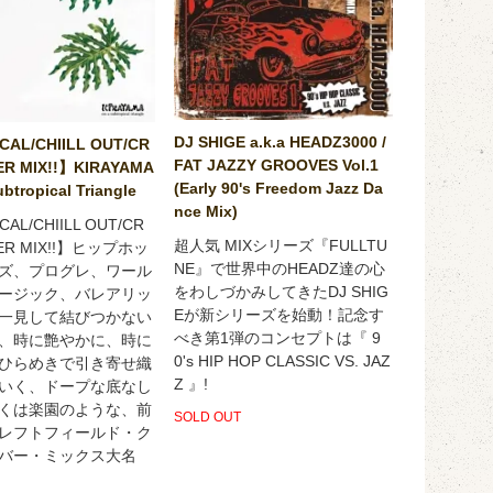
DJ SHIGE a.k.a HEADZ3000 /
CAL/CHIILL OUT/CR
FAT JAZZY GROOVES Vol.1
ER MIX!!】KIRAYAMA
(Early 90's Freedom Jazz Da
ubtropical Triangle
nce Mix)
AL/CHIILL OUT/CR
超人気 MIXシリーズ『FULLTU
VER MIX!!】ヒップホッ
NE』で世界中のHEADZ達の心
ズ、プログレ、ワール
をわしづかみしてきたDJ SHIG
ージック、バレアリッ
Eが新シリーズを始動！記念す
一見して結びつかない
べき第1弾のコンセプトは『 9
、時に艶やかに、時に
0's HIP HOP CLASSIC VS. JAZ
ひらめきで引き寄せ織
Z 』!
いく、ドープな底なし
くは楽園のような、前
SOLD OUT
レフトフィールド・ク
バー・ミックス大名