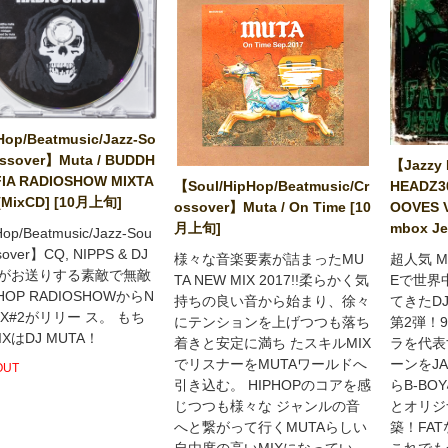
op/Beatmusic/Jazz-So
ossover】Muta / BUDDH
【Jazzy 
FIA RADIOSHOW MIXTA
HEADZ30
【Soul/HipHop/Beatmusic/Cr
[MixCD] [10月上旬]
OOVES Vo
ossover】Muta / On Time [10
mbox J
月上旬]
op/Beatmusic/Jazz-Sou
ssover】CQ, NIPPS & DJ
超人気 M
様々な音楽要素が詰まったMU
Aがお送りする素敵で無敵
Eで世界
TA NEW MIX 2017!!柔らかく気
HOP RADIOSHOWからN
てきたDJ
持ちの良い音から始まり、徐々
IX#2がリリー ス。 もち
第2弾！
にテンションを上げつつも落ち
XはDJ MUTA！
ラを代表
着きと安定に満ち たスキルMIX
ーンをJA
でリスナーをMUTAワールドへ
OUT
らB-B
引き込む。 HIPHOPのコアを感
とオリジ
じつつも様々な ジャンルの音
築！FAT
へと繋がって行くMUTAらしい
これでも
自由度の高いMIXになってい