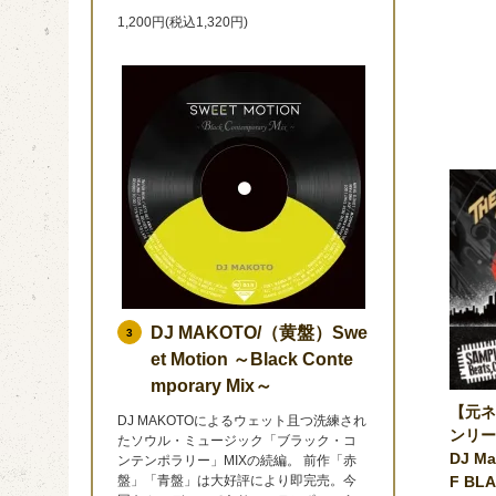
1,200円(税込1,320円)
DJ MAKOTO/（黄盤）Swe
3
et Motion ～Black Conte
mporary Mix～
【元ネ
DJ MAKOTOによるウェット且つ洗練され
ンリーM
たソウル・ミュージック「ブラック・コ
DJ M
ンテンポラリー」MIXの続編。 前作「赤
F BL
盤」「青盤」は大好評により即完売。今