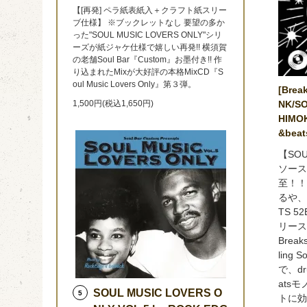
【[再発] ペラ紙表紙入＋クラフト紙スリー
ブ仕様】 ※ブックレットなし 要望の多か
った"SOUL MUSIC LOVERS ONLY"シリ
ーズが紙ジャケ仕様で嬉しい再発!! 横須賀
の老舗Soul Bar『Custom』お墨付き!! 作
り込まれたMixが大好評の本格MixCD『S
oul Music Lovers Only』第３弾。
[Brea
NK/SO
1,500円(税込1,650円)
HIMOK
&bea
【SO
ソース
至！！
るや、
TS 
リース
Brea
ling 
で、dr
ats
SOUL MUSIC LOVERS O
5
トに効