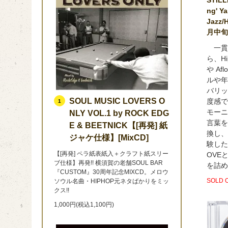
ng' Y
Jazz/
月中旬
一貫
ら、Hi
や Af
ルや年
バリッ
SOUL MUSIC LOVERS O
度感で
1
モーニ
NLY VOL.1 by ROCK EDG
言葉を
E & BEETNICK【[再発] 紙
換し、
ジャケ仕様】[MixCD]
験したO
【[再発] ペラ紙表紙入＋クラフト紙スリー
OVE
ブ仕様】再発!! 横須賀の老舗SOUL BAR
を詰め
『CUSTOM』30周年記念MIXCD。メロウ
SOLD 
ソウル名曲・HIPHOP元ネタばかりをミッ
クス!!
1,000円(税込1,100円)