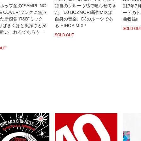
ホップ産の"SAMPLING
独自のグルーヴ感で唸らせてき
017年
 & COVER"ソングに焦点
た、DJ BOZMORI新作MIXは、
ートのト
た新感覚"R&B"ミック
自身の音楽、DJのルーツであ
曲収録!!
聴けばきくほど奥深さと変
る HIHOP MIX!!
SOLD OU
酔いしれるであろう一
SOLD OUT
OUT